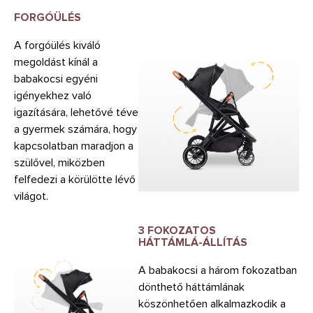
FORGÓÜLÉS
A forgóülés kiváló
megoldást kínál a
babakocsi egyéni
igényekhez való
igazítására, lehetővé téve
a gyermek számára, hogy
kapcsolatban maradjon a
szülővel, miközben
felfedezi a körülötte lévő
világot.
3 FOKOZATOS
HÁTTÁMLÁ-ÁLLÍTÁS
A babakocsi a három fokozatban
dönthető háttámlának
köszönhetően alkalmazkodik a