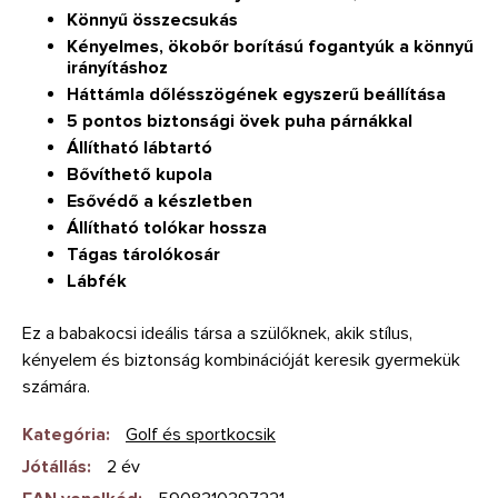
Könnyű összecsukás
Kényelmes, ökobőr borítású fogantyúk a könnyű
irányításhoz
Háttámla dőlésszögének egyszerű beállítása
5 pontos biztonsági övek puha párnákkal
Állítható lábtartó
Bővíthető kupola
Esővédő a készletben
Állítható tolókar hossza
Tágas tárolókosár
Lábfék
Ez a babakocsi ideális társa a szülőknek, akik stílus,
kényelem és biztonság kombinációját keresik gyermekük
számára.
Kategória
:
Golf és sportkocsik
Jótállás
:
2 év