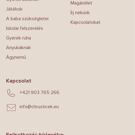
Magánélet
Játékok
Írj nekünk
A baba szükségletei
Kapcsolatokat
Iskolai felszerelés
Gyerek ruha
Anyukáknak
Ágynemű
Kapcsolat
+421 903 765 266
info
@
chrusticek.eu
Feliratkozás hírlevélre