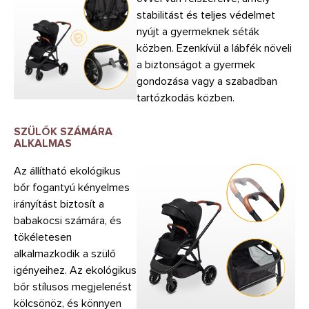
stabilitást és teljes védelmet
nyújt a gyermeknek séták
közben. Ezenkívül a lábfék növeli
a biztonságot a gyermek
gondozása vagy a szabadban
tartózkodás közben.
SZÜLŐK SZÁMÁRA
ALKALMAS
Az állítható ekológikus
bőr fogantyú kényelmes
irányítást biztosít a
babakocsi számára, és
tökéletesen
alkalmazkodik a szülő
igényeihez. Az ekológikus
bőr stílusos megjelenést
kölcsönöz, és könnyen