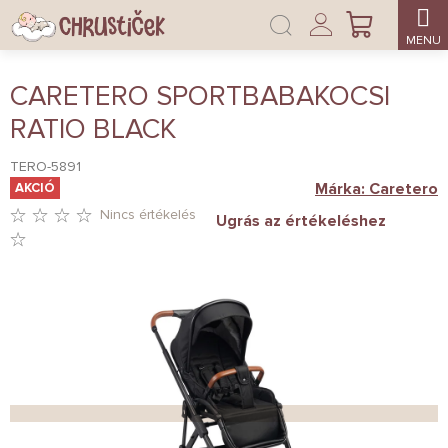
Ugrás
Bejelentkezés
a
KOSÁR
fő
tartalomhoz
CARETERO SPORTBABAKOCSI
RATIO BLACK
TERO-5891
Márka:
Caretero
AKCIÓ
Nincs értékelés
Ugrás az értékeléshez
A
TERMÉK
ÁTLAGOS
ÉRTÉKELÉSE
5-
BŐL
0,0
CSILLAG.