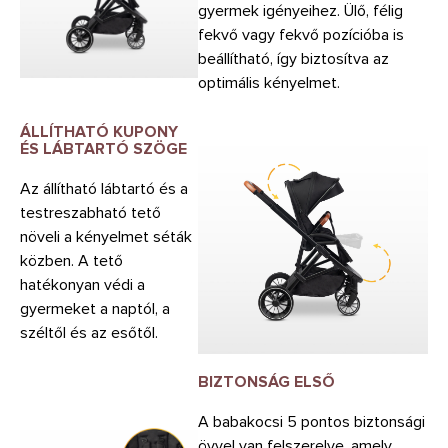
gyermek igényeihez. Ülő, félig
fekvő vagy fekvő pozícióba is
beállítható, így biztosítva az
optimális kényelmet.
ÁLLÍTHATÓ KUPONY
ÉS LÁBTARTÓ SZÖGE
Az állítható lábtartó és a
testreszabható tető
növeli a kényelmet séták
közben. A tető
hatékonyan védi a
gyermeket a naptól, a
széltől és az esőtől.
BIZTONSÁG ELSŐ
A babakocsi 5 pontos biztonsági
övvel van felszerelve, amely