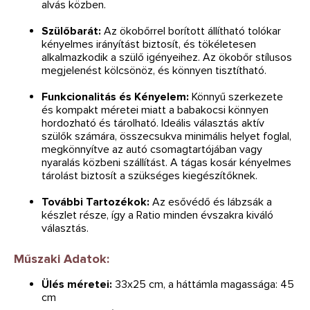
alvás közben.
Szülőbarát:
Az ökobőrrel borított állítható tolókar
kényelmes irányítást biztosít, és tökéletesen
alkalmazkodik a szülő igényeihez. Az ökobőr stílusos
megjelenést kölcsönöz, és könnyen tisztítható.
Funkcionalitás és Kényelem:
Könnyű szerkezete
és kompakt méretei miatt a babakocsi könnyen
hordozható és tárolható. Ideális választás aktív
szülők számára, összecsukva minimális helyet foglal,
megkönnyítve az autó csomagtartójában vagy
nyaralás közbeni szállítást. A tágas kosár kényelmes
tárolást biztosít a szükséges kiegészítőknek.
További Tartozékok:
Az esővédő és lábzsák a
készlet része, így a Ratio minden évszakra kiváló
választás.
Műszaki Adatok:
Ülés méretei:
33x25 cm, a háttámla magassága: 45
cm