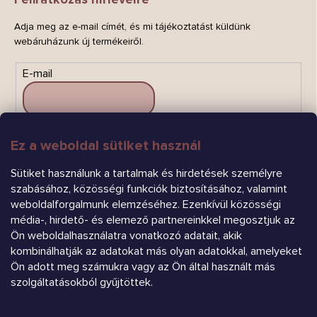
Adja meg az e-mail címét, és mi tájékoztatást küldünk
webáruházunk új termékeiről.
E-mail
Ez a weboldal sütiket használ
FELIRATKOZÁS
Sütiket használunk a tartalmak és hirdetések személyre
szabásához, közösségi funkciók biztosításához, valamint
weboldalforgalmunk elemzéséhez. Ezenkívül közösségi
média-, hirdető- és elemező partnereinkkel megosztjuk az
Ön weboldalhasználatra vonatkozó adatait, akik
kombinálhatják az adatokat más olyan adatokkal, amelyeket
Ön adott meg számukra vagy az Ön által használt más
Árukereső.hu
szolgáltatásokból gyűjtöttek.