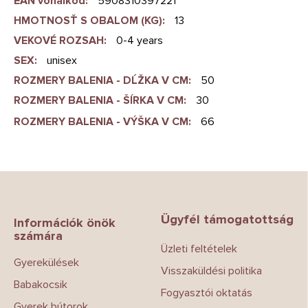
EAN vonalkód
:
5908310397221
HMOTNOSŤ S OBALOM (KG)
:
13
VEKOVÉ ROZSAH
:
0-4 years
SEX
:
unisex
ROZMERY BALENIA - DĹŽKA V CM
:
50
ROZMERY BALENIA - ŠÍRKA V CM
:
30
ROZMERY BALENIA - VÝŠKA V CM
:
66
L
á
b
Ügyfél támogatottság
l
Információk önök
számára
é
Üzleti feltételek
c
Gyerekülések
Visszaküldési politika
Babakocsik
Fogyasztói oktatás
Gyerek bútorok