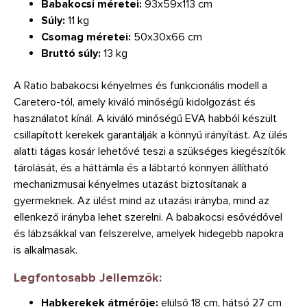
Babakocsi méretei:
93x59x113 cm
Súly:
11 kg
Csomag méretei:
50x30x66 cm
Bruttó súly:
13 kg
A Ratio babakocsi kényelmes és funkcionális modell a
Caretero-tól, amely kiváló minőségű kidolgozást és
használatot kínál. A kiváló minőségű EVA habból készült
csillapított kerekek garantálják a könnyű irányítást. Az ülés
alatti tágas kosár lehetővé teszi a szükséges kiegészítők
tárolását, és a háttámla és a lábtartó könnyen állítható
mechanizmusai kényelmes utazást biztosítanak a
gyermeknek. Az ülést mind az utazási irányba, mind az
ellenkező irányba lehet szerelni. A babakocsi esővédővel
és lábzsákkal van felszerelve, amelyek hidegebb napokra
is alkalmasak.
Legfontosabb Jellemzők:
Habkerekek átmérője:
elülső 18 cm, hátsó 27 cm