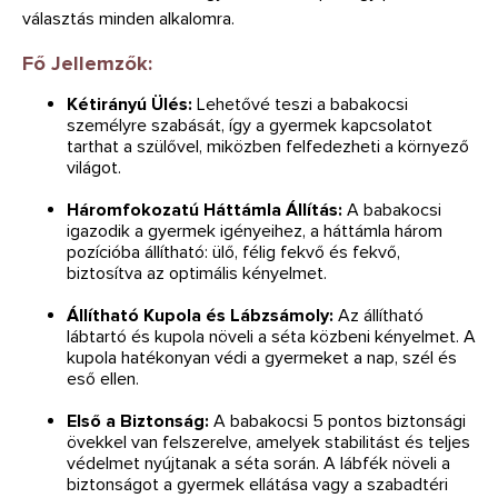
választás minden alkalomra.
Fő Jellemzők:
Kétirányú Ülés:
Lehetővé teszi a babakocsi
személyre szabását, így a gyermek kapcsolatot
tarthat a szülővel, miközben felfedezheti a környező
világot.
Háromfokozatú Háttámla Állítás:
A babakocsi
igazodik a gyermek igényeihez, a háttámla három
pozícióba állítható: ülő, félig fekvő és fekvő,
biztosítva az optimális kényelmet.
Állítható Kupola és Lábzsámoly:
Az állítható
lábtartó és kupola növeli a séta közbeni kényelmet. A
kupola hatékonyan védi a gyermeket a nap, szél és
eső ellen.
Első a Biztonság:
A babakocsi 5 pontos biztonsági
övekkel van felszerelve, amelyek stabilitást és teljes
védelmet nyújtanak a séta során. A lábfék növeli a
biztonságot a gyermek ellátása vagy a szabadtéri