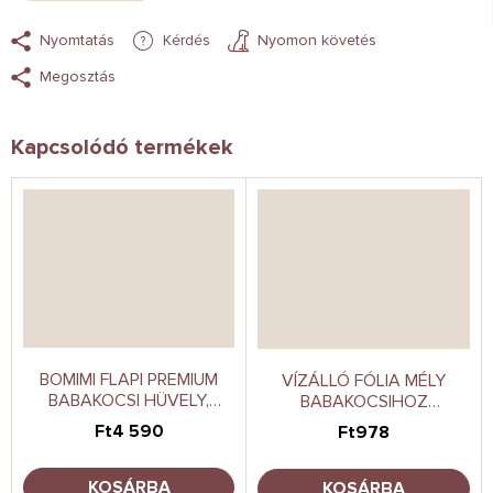
Nyomtatás
Kérdés
Nyomon követés
Megosztás
Kapcsolódó termékek
BOMIMI FLAPI PREMIUM
VÍZÁLLÓ FÓLIA MÉLY
BABAKOCSI HÜVELY,
BABAKOCSIHOZ
SZÜRKE-RÓZSASZÍN
UNIVERSAL CARETERO
Ft4 590
Ft978
KOSÁRBA
KOSÁRBA