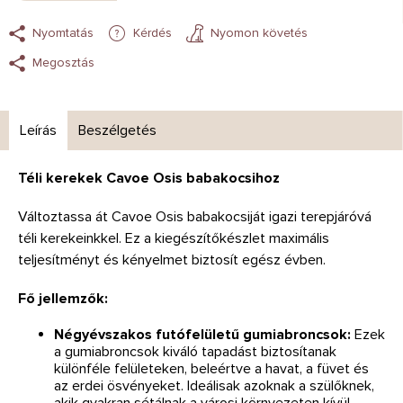
Nyomtatás
Kérdés
Nyomon követés
Megosztás
Leírás
Beszélgetés
Téli kerekek Cavoe Osis babakocsihoz
Változtassa át Cavoe Osis babakocsiját igazi terepjáróvá
téli kerekeinkkel. Ez a kiegészítőkészlet maximális
teljesítményt és kényelmet biztosít egész évben.
Fő jellemzők:
Négyévszakos futófelületű gumiabroncsok:
Ezek
a gumiabroncsok kiváló tapadást biztosítanak
különféle felületeken, beleértve a havat, a füvet és
az erdei ösvényeket. Ideálisak azoknak a szülőknek,
akik gyakran sétálnak a városi környezeten kívül.