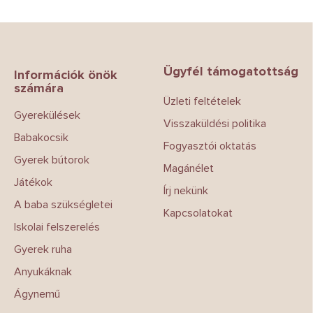
L
á
b
Ügyfél támogatottság
l
Információk önök
számára
é
Üzleti feltételek
c
Gyerekülések
Visszaküldési politika
Babakocsik
Fogyasztói oktatás
Gyerek bútorok
Magánélet
Játékok
Írj nekünk
A baba szükségletei
Kapcsolatokat
Iskolai felszerelés
Gyerek ruha
Anyukáknak
Ágynemű