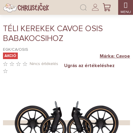
Ugrás
Bejelentkezés
a
KOSÁR
fő
tartalomhoz
TÉLI KEREKEK CAVOE OSIS
BABAKOCSIHOZ
EGK/CA/OSIS
Márka:
Cavoe
AKCIÓ
Nincs értékelés
Ugrás az értékeléshez
A
TERMÉK
ÁTLAGOS
ÉRTÉKELÉSE
5-
BŐL
0,0
CSILLAG.