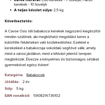
kerekek - 10 hüvelyk
A teljes készlet súlya:
2,5 kg
Következtetés:
A Cavoe Osis téli babakocsi kerekek nagyszerű kiegészítői
minden szülőnek, aki megbízható megoldást keres a
különféle felületeken való közlekedéshez. Ezekkel a
kerekekkel a babakocsija sokoldalú segítővé válik, amely
mind a városi járdákon, mind a kihívást jelentő terepen
megbirkózik. Élvezze a kényelmes és biztonságos sétákat
gyermekével egész évben!
Kategória
:
Babakocsik
Jótállás
:
2 év
Súly
:
5 kg
EAN vonalkód
:
5908214736102