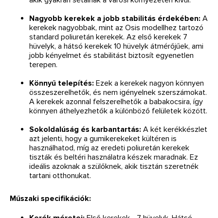
Nagyobb kerekek a jobb stabilitás érdekében:
A
kerekek nagyobbak, mint az Osis modellhez tartozó
standard poliuretán kerekek. Az első kerekek 7
hüvelyk, a hátsó kerekek 10 hüvelyk átmérőjűek, ami
jobb kényelmet és stabilitást biztosít egyenetlen
terepen.
Könnyű telepítés:
Ezek a kerekek nagyon könnyen
összeszerelhetők, és nem igényelnek szerszámokat.
A kerekek azonnal felszerelhetők a babakocsira, így
könnyen áthelyezhetők a különböző felületek között.
Sokoldalúság és karbantartás:
A két kerékkészlet
azt jelenti, hogy a gumikerekeket kültéren is
használhatod, míg az eredeti poliuretán kerekek
tiszták és beltéri használatra készek maradnak. Ez
ideális azoknak a szülőknek, akik tisztán szeretnék
tartani otthonukat.
Műszaki specifikációk:
Kerék méretei:
Első kerekek - 7 hüvelyk, Hátsó