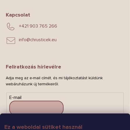
Kapcsolat
+421 903 765 266
info
@
chrusticek.eu
Feliratkozás hírlevélre
Adja meg az e-mail címét, és mi tájékoztatást küldünk
webáruházunk új termékeiről.
E-mail
Ez a weboldal sütiket használ
FELIRATKOZÁS