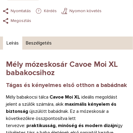
Nyomtatás
Kérdés
Nyomon követés
Megosztás
Leírás
Beszélgetés
Mély mózeskosár Cavoe Moi XL
babakocsihoz
Tágas és kényelmes első otthon a babádnak
Mély babakocsi tálca
Cavoe Moi XL
ideális megoldást
jelent a szülők számára, akik
maximális kényelem és
biztonság
újszülött babádnak. Ez a mózeskosár a
következőkre összpontosítva lett
tervezve:
praktikusság, minőség és modern dizájn
így
tökéletes társ a baba életének első napjaitól kezdve.