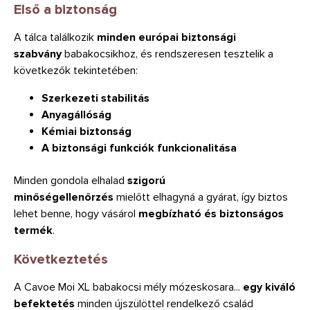
Első a biztonság
A tálca találkozik
minden európai biztonsági
szabvány
babakocsikhoz, és rendszeresen tesztelik a
következők tekintetében:
Szerkezeti stabilitás
Anyagállóság
Kémiai biztonság
A biztonsági funkciók funkcionalitása
Minden gondola elhalad
szigorú
minőségellenőrzés
mielőtt elhagyná a gyárat, így biztos
lehet benne, hogy vásárol
megbízható és biztonságos
termék
.
Következtetés
A Cavoe Moi XL babakocsi mély mózeskosara...
egy kiváló
befektetés
minden újszülöttel rendelkező család