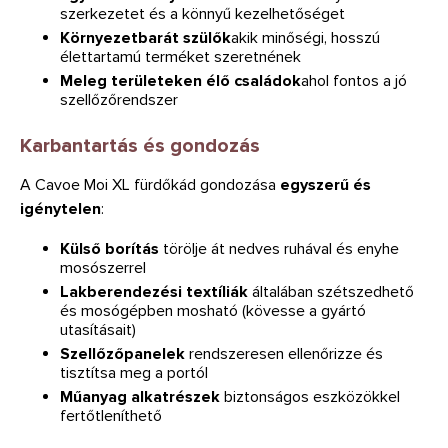
szerkezetet és a könnyű kezelhetőséget
Környezetbarát szülők
akik minőségi, hosszú
élettartamú terméket szeretnének
Meleg területeken élő családok
ahol fontos a jó
szellőzőrendszer
Karbantartás és gondozás
A Cavoe Moi XL fürdőkád gondozása
egyszerű és
igénytelen
:
Külső borítás
törölje át nedves ruhával és enyhe
mosószerrel
Lakberendezési textíliák
általában szétszedhető
és mosógépben mosható (kövesse a gyártó
utasításait)
Szellőzőpanelek
rendszeresen ellenőrizze és
tisztítsa meg a portól
Műanyag alkatrészek
biztonságos eszközökkel
fertőtleníthető