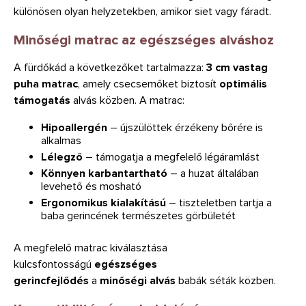
különösen olyan helyzetekben, amikor siet vagy fáradt.
Minőségi matrac az egészséges alváshoz
A fürdőkád a következőket tartalmazza:
3 cm vastag
puha matrac
, amely csecsemőket biztosít
optimális
támogatás
alvás közben. A matrac:
Hipoallergén
– újszülöttek érzékeny bőrére is
alkalmas
Lélegző
– támogatja a megfelelő légáramlást
Könnyen karbantartható
– a huzat általában
levehető és mosható
Ergonomikus kialakítású
– tiszteletben tartja a
baba gerincének természetes görbületét
A megfelelő matrac kiválasztása
kulcsfontosságú
egészséges
gerincfejlődés
a
minőségi alvás
babák séták közben.