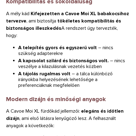
Kompatibilitás és sokoldalúság
A mély kád
Kifejezetten a Cavoe Moi XL babakocsihoz
tervezve
, ami biztosítja
tökéletes kompatibilitás és
biztonságos illeszkedés
A rendszert úgy tervezték,
hogy:
A telepítés gyors és egyszerű volt
– nincs
szükség adapterekre
A kapcsolat szilárd és biztonságos volt.
– nincs
veszélye a kilazulásnak vezetés közben
A tájolás rugalmas volt
– a tálca különböző
irányokba helyezésének lehetősége a
preferenciáknak megfelelően
Modern dizájn és minőségi anyagok
A Cavoe Moi XL fürdőkád jellemzői:
elegáns és időtlen
dizájn
, ami első látásra lenyűgöző lesz. A felhasznált
anyagok a következők: