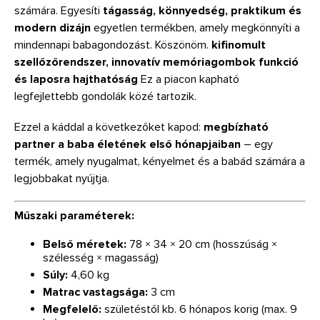
számára. Egyesíti
tágasság, könnyedség, praktikum és
modern dizájn
egyetlen termékben, amely megkönnyíti a
mindennapi babagondozást. Köszönöm.
kifinomult
szellőzőrendszer, innovatív memóriagombok funkció
és laposra hajthatóság
Ez a piacon kapható
legfejlettebb gondolák közé tartozik.
Ezzel a káddal a következőket kapod:
megbízható
partner a baba életének első hónapjaiban
– egy
termék, amely nyugalmat, kényelmet és a babád számára a
legjobbakat nyújtja.
Műszaki paraméterek:
Belső méretek:
78 × 34 × 20 cm (hosszúság ×
szélesség × magasság)
Súly:
4,60 kg
Matrac vastagsága:
3 cm
Megfelelő:
születéstől kb. 6 hónapos korig (max. 9