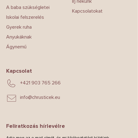
Írj nekünk
A baba szükségletei
Kapcsolatokat
Iskolai felszerelés
Gyerek ruha
Anyukáknak
Ágynemű
Kapcsolat
+421 903 765 266
info
@
chrusticek.eu
Feliratkozás hírlevélre
Adja meg az e-mail címét, és mi tájékoztatást küldünk