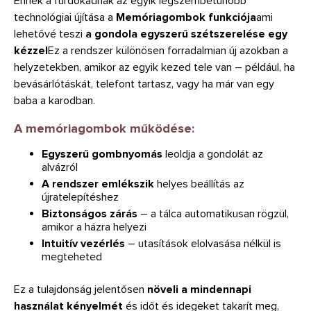
Ennek a fürdőkádnak az egyik legszembetűnőbb
technológiai újítása a
Memóriagombok funkciója
ami
lehetővé teszi
a gondola egyszerű szétszerelése egy
kézzel
Ez a rendszer különösen forradalmian új azokban a
helyzetekben, amikor az egyik kezed tele van – például, ha
bevásárlótáskát, telefont tartasz, vagy ha már van egy
baba a karodban.
A memóriagombok működése:
Egyszerű gombnyomás
leoldja a gondolát az
alvázról
A rendszer emlékszik
helyes beállítás az
újratelepítéshez
Biztonságos zárás
– a tálca automatikusan rögzül,
amikor a házra helyezi
Intuitív vezérlés
– utasítások elolvasása nélkül is
megteheted
Ez a tulajdonság jelentősen
növeli a mindennapi
használat kényelmét
és időt és idegeket takarít meg,