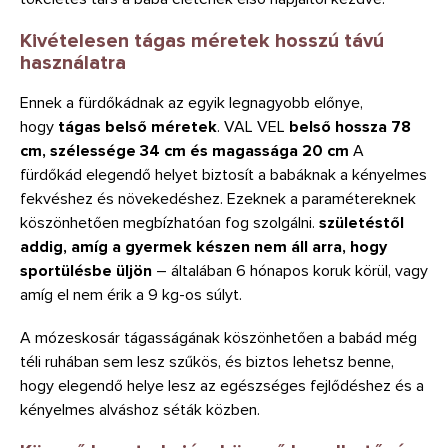
Kivételesen tágas méretek hosszú távú
használatra
Ennek a fürdőkádnak az egyik legnagyobb előnye,
hogy
tágas belső méretek
. VAL VEL
belső hossza 78
cm, szélessége 34 cm és magassága 20 cm
A
fürdőkád elegendő helyet biztosít a babáknak a kényelmes
fekvéshez és növekedéshez. Ezeknek a paramétereknek
köszönhetően megbízhatóan fog szolgálni.
születéstől
addig, amíg a gyermek készen nem áll arra, hogy
sportülésbe üljön
– általában 6 hónapos koruk körül, vagy
amíg el nem érik a 9 kg-os súlyt.
A mózeskosár tágasságának köszönhetően a babád még
téli ruhában sem lesz szűkös, és biztos lehetsz benne,
hogy elegendő helye lesz az egészséges fejlődéshez és a
kényelmes alváshoz séták közben.