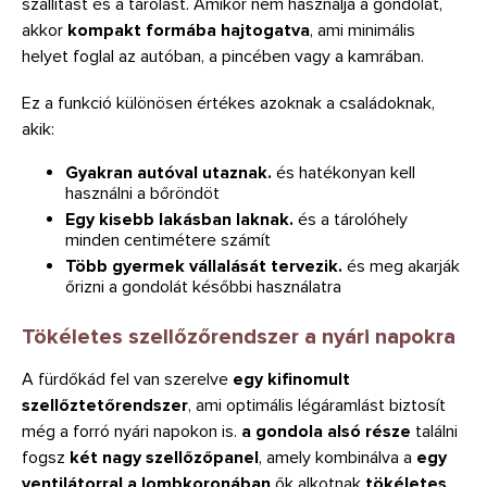
szállítást és a tárolást. Amikor nem használja a gondolát,
akkor
kompakt formába hajtogatva
, ami minimális
helyet foglal az autóban, a pincében vagy a kamrában.
Ez a funkció különösen értékes azoknak a családoknak,
akik:
Gyakran autóval utaznak.
és hatékonyan kell
használni a bőröndöt
Egy kisebb lakásban laknak.
és a tárolóhely
minden centimétere számít
Több gyermek vállalását tervezik.
és meg akarják
őrizni a gondolát későbbi használatra
Tökéletes szellőzőrendszer a nyári napokra
A fürdőkád fel van szerelve
egy kifinomult
szellőztetőrendszer
, ami optimális légáramlást biztosít
még a forró nyári napokon is.
a gondola alsó része
találni
fogsz
két nagy szellőzőpanel
, amely kombinálva a
egy
ventilátorral a lombkoronában
ők alkotnak
tökéletes