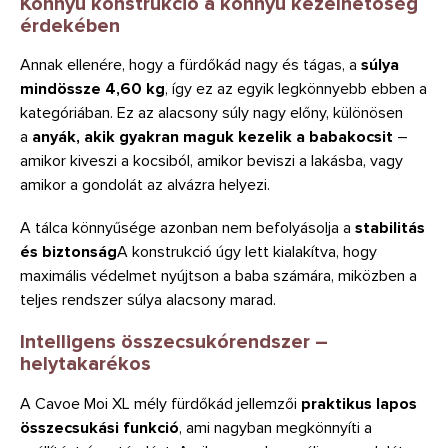
Könnyű konstrukció a könnyű kezelhetőség
érdekében
Annak ellenére, hogy a fürdőkád nagy és tágas, a
súlya
mindössze 4,60 kg
, így ez az egyik legkönnyebb ebben a
kategóriában. Ez az alacsony súly nagy előny, különösen
a
anyák, akik gyakran maguk kezelik a babakocsit
–
amikor kiveszi a kocsiból, amikor beviszi a lakásba, vagy
amikor a gondolát az alvázra helyezi.
A tálca könnyűsége azonban nem befolyásolja a
stabilitás
és biztonság
A konstrukció úgy lett kialakítva, hogy
maximális védelmet nyújtson a baba számára, miközben a
teljes rendszer súlya alacsony marad.
Intelligens összecsukórendszer –
helytakarékos
A Cavoe Moi XL mély fürdőkád jellemzői
praktikus lapos
összecsukási funkció
, ami nagyban megkönnyíti a