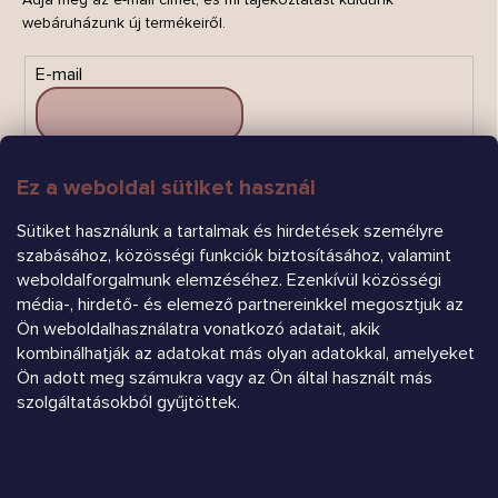
webáruházunk új termékeiről.
E-mail
Ez a weboldal sütiket használ
FELIRATKOZÁS
Sütiket használunk a tartalmak és hirdetések személyre
szabásához, közösségi funkciók biztosításához, valamint
weboldalforgalmunk elemzéséhez. Ezenkívül közösségi
média-, hirdető- és elemező partnereinkkel megosztjuk az
Ön weboldalhasználatra vonatkozó adatait, akik
kombinálhatják az adatokat más olyan adatokkal, amelyeket
Árukereső.hu
Ön adott meg számukra vagy az Ön által használt más
szolgáltatásokból gyűjtöttek.
Heureka.sk