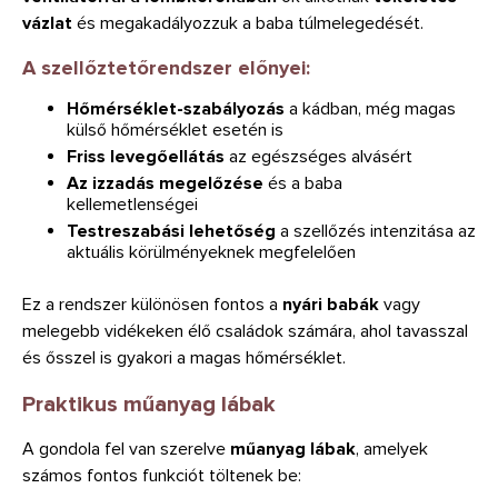
vázlat
és megakadályozzuk a baba túlmelegedését.
A szellőztetőrendszer előnyei:
Hőmérséklet-szabályozás
a kádban, még magas
külső hőmérséklet esetén is
Friss levegőellátás
az egészséges alvásért
Az izzadás megelőzése
és a baba
kellemetlenségei
Testreszabási lehetőség
a szellőzés intenzitása az
aktuális körülményeknek megfelelően
Ez a rendszer különösen fontos a
nyári babák
vagy
melegebb vidékeken élő családok számára, ahol tavasszal
és ősszel is gyakori a magas hőmérséklet.
Praktikus műanyag lábak
A gondola fel van szerelve
műanyag lábak
, amelyek
számos fontos funkciót töltenek be: