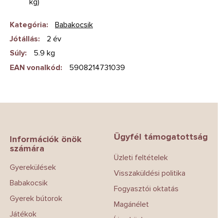
kg)
Kategória
:
Babakocsik
Jótállás
:
2 év
Súly
:
5.9 kg
EAN vonalkód
:
5908214731039
L
á
b
Ügyfél támogatottság
l
Információk önök
számára
é
Üzleti feltételek
c
Gyerekülések
Visszaküldési politika
Babakocsik
Fogyasztói oktatás
Gyerek bútorok
Magánélet
Játékok