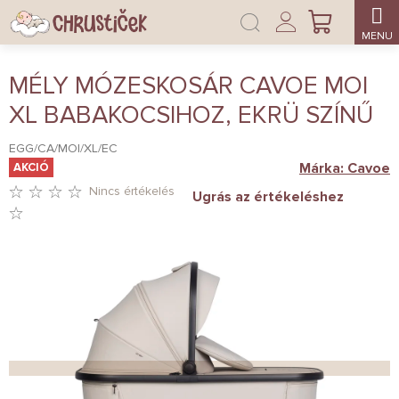
Ugrás
Bejelentkezés
a
KOSÁR
fő
tartalomhoz
MÉLY MÓZESKOSÁR CAVOE MOI
XL BABAKOCSIHOZ, EKRÜ SZÍNŰ
EGG/CA/MOI/XL/EC
Márka:
Cavoe
AKCIÓ
Nincs értékelés
Ugrás az értékeléshez
A
TERMÉK
ÁTLAGOS
ÉRTÉKELÉSE
5-
BŐL
0,0
CSILLAG.