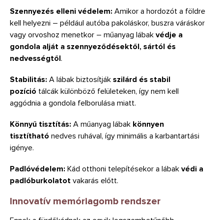
Szennyezés elleni védelem:
Amikor a hordozót a földre
kell helyezni – például autóba pakoláskor, buszra váráskor
vagy orvoshoz menetkor – műanyag lábak
védje a
gondola alját a szennyeződésektől, sártól és
nedvességtől
.
Stabilitás:
A lábak biztosítják
szilárd és stabil
pozíció
tálcák különböző felületeken, így nem kell
aggódnia a gondola felborulása miatt.
Könnyű tisztítás:
A műanyag lábak
könnyen
tisztítható
nedves ruhával, így minimális a karbantartási
igénye.
Padlóvédelem:
Kád otthoni telepítésekor a lábak
védi a
padlóburkolatot
vakarás előtt.
Innovatív memóriagomb rendszer