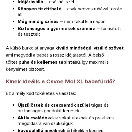
Időjárásálló
– eső, hó, szél
Könnyen tisztítható
– csak nedves ruhával törölje
át
Még mindig színes
– nem fakul ki a napon
Biztonságos a gyermekek számára
– tanúsított
és tesztelt
A külső burkolat anyaga
kiváló minőségű, vízálló szövet
,
ami megvédi a babát a rossz időjárástól. A belső
töltet
puha és kellemes tapintású
, így maximális
kényelmet biztosít.
Kinek ideális a Cavoe Moi XL babafürdő?
Ez a mély kád tökéletes választás:
Újszülöttek és csecsemők szülei
tágas és
biztonságos gondolát keresek
Aktív családok
akik sokat utaznak és praktikus
megoldásra van szükségük
Egyedülálló anyák
akik értékelik a könnyű