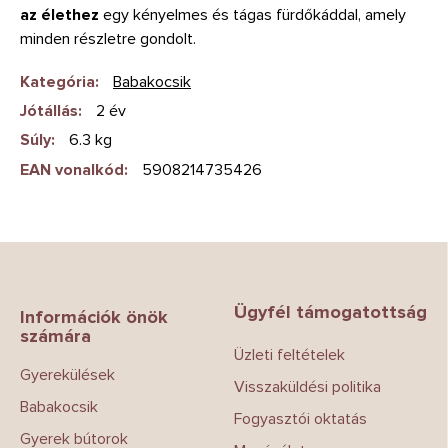
az élethez
egy kényelmes és tágas fürdőkáddal, amely
minden részletre gondolt.
Kategória
:
Babakocsik
Jótállás
:
2 év
Súly
:
6.3 kg
EAN vonalkód
:
5908214735426
L
á
b
Ügyfél támogatottság
l
Információk önök
számára
é
Üzleti feltételek
c
Gyerekülések
Visszaküldési politika
Babakocsik
Fogyasztói oktatás
Gyerek bútorok