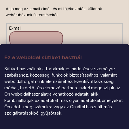
Adja meg az e-mail címét, és mi tájékoztatást küldünk
webáruházunk új termékeiről.
E-mail
Ez a weboldal sütiket használ
FELIRATKOZÁS
Sütiket használunk a tartalmak és hirdetések személyre
szabásához, közösségi funkciók biztosításához, valamint
weboldalforgalmunk elemzéséhez. Ezenkívül közösségi
média-, hirdető- és elemező partnereinkkel megosztjuk az
Ön weboldalhasználatra vonatkozó adatait, akik
kombinálhatják az adatokat más olyan adatokkal, amelyeket
Ön adott meg számukra vagy az Ön által használt más
Árukereső.hu
szolgáltatásokból gyűjtöttek.