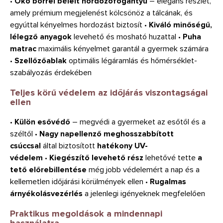
•
Öko bőrrel bélelt hordozófogantyú
– elegáns részlet,
amely prémium megjelenést kölcsönöz a tálcának, és
egyúttal kényelmes hordozást biztosít •
Kiváló minőségű,
lélegző anyagok
levehető és mosható huzattal •
Puha
matrac
maximális kényelmet garantál a gyermek számára
•
Szellőzőablak
optimális légáramlás és hőmérséklet-
szabályozás érdekében
Teljes körű védelem az időjárás viszontagságai
ellen
•
Külön esővédő
– megvédi a gyermeket az esőtől és a
széltől •
Nagy napellenző meghosszabbított
csúccsal
által biztosított
hatékony UV-
védelem
•
Kiegészítő levehető rész
lehetővé tette
a
tető előrebillentése
még jobb védelemért a nap és a
kellemetlen időjárási körülmények ellen •
Rugalmas
árnyékolásvezérlés
a jelenlegi igényeknek megfelelően
Praktikus megoldások a mindennapi
használatra