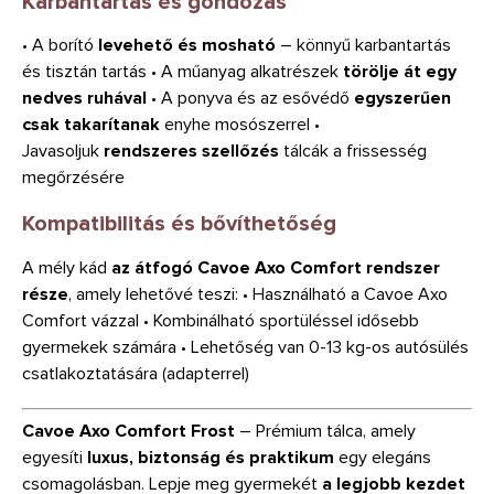
Karbantartás és gondozás
• A borító
levehető és mosható
– könnyű karbantartás
és tisztán tartás • A műanyag alkatrészek
törölje át egy
nedves ruhával
• A ponyva és az esővédő
egyszerűen
csak takarítanak
enyhe mosószerrel •
Javasoljuk
rendszeres szellőzés
tálcák a frissesség
megőrzésére
Kompatibilitás és bővíthetőség
A mély kád
az átfogó Cavoe Axo Comfort rendszer
része
, amely lehetővé teszi: • Használható a Cavoe Axo
Comfort vázzal • Kombinálható sportüléssel idősebb
gyermekek számára • Lehetőség van 0-13 kg-os autósülés
csatlakoztatására (adapterrel)
Cavoe Axo Comfort Frost
– Prémium tálca, amely
egyesíti
luxus, biztonság és praktikum
egy elegáns
csomagolásban. Lepje meg gyermekét
a legjobb kezdet