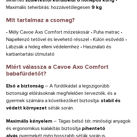
Maximális teherbírás: hozzávetőlegesen
9 kg
Mit tartalmaz a csomag?
• Mély Cavoe Axo Comfort mózeskosár • Puha matrac •
Napellenző tetővel és levehető résszel • Külön esővédő •
Lábzsák a hideg elleni védelemhez • Használati és
karbantartási útmutató
Miért válassza a Cavoe Axo Comfort
babafürdetőt?
Első a biztonság
– A fürdőkádat a legszigorúbb
biztonsági előírásoknak megfelelően tervezték, és a
gyermek számára a következőket biztosítja:
stabil és
védett környezet
séták során.
Maximális kényelem
– Tágas belső tér, minőségi anyagok
és ergonomikus kialakítás biztosítja
pihentető
alvás
gyermekét még hosszabb séták során is.