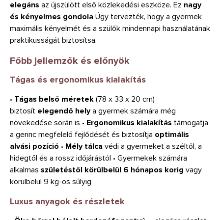
elegáns
az újszülött első közlekedési eszköze. Ez
nagy
és kényelmes gondola
Úgy tervezték, hogy a gyermek
maximális kényelmét és a szülők mindennapi használatának
praktikusságát biztosítsa.
Főbb jellemzők és előnyök
Tágas és ergonomikus kialakítás
•
Tágas belső méretek
(78 x 33 x 20 cm)
biztosít
elegendő hely
a gyermek számára még
növekedése során is •
Ergonomikus kialakítás
támogatja
a gerinc megfelelő fejlődését és biztosítja
optimális
alvási pozíció
•
Mély tálca
védi a gyermeket a széltől, a
hidegtől és a rossz időjárástól • Gyermekek számára
alkalmas
születéstől körülbelül 6 hónapos korig
vagy
körülbelül 9 kg-os súlyig
Luxus anyagok és részletek