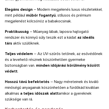
Elegáns design
– Modern megjelenés luxus részletekkel,
mint például
műbőr fogantyú
, stílusos és prémium
megjelenést kölcsönöz a babakocsinak.
Praktikusság
– Műanyag lábak, laposra hajtogató
rendszer és könnyű súly teszik ezt a kádat
az ideális
társ
aktív szülőknek.
Teljes védelem
– Az UV-szűrős tetőnek, az esővédőnek
és a levehető résznek köszönhetően gyermeke
biztonságban van.
minden időjárási körülmény között
védett
.
Hosszú távú befektetés
– Nagy méreteinek és kiváló
minőségű anyagainak köszönhetően a fürdőkád kiválóan
alkalmas
a teljes időszak alatt
amikor a gyereknek
szüksége van rá.