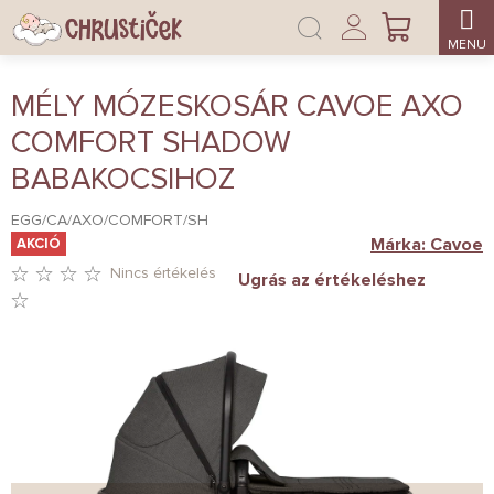
Ugrás
Bejelentkezés
a
KOSÁR
fő
tartalomhoz
MÉLY MÓZESKOSÁR CAVOE AXO
COMFORT SHADOW
BABAKOCSIHOZ
EGG/CA/AXO/COMFORT/SH
Márka:
Cavoe
AKCIÓ
Nincs értékelés
Ugrás az értékeléshez
A
TERMÉK
ÁTLAGOS
ÉRTÉKELÉSE
5-
BŐL
0,0
CSILLAG.