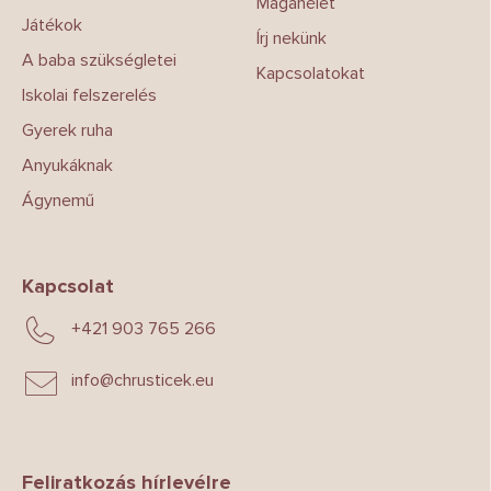
Magánélet
Játékok
Írj nekünk
A baba szükségletei
Kapcsolatokat
Iskolai felszerelés
Gyerek ruha
Anyukáknak
Ágynemű
Kapcsolat
+421 903 765 266
info
@
chrusticek.eu
Feliratkozás hírlevélre