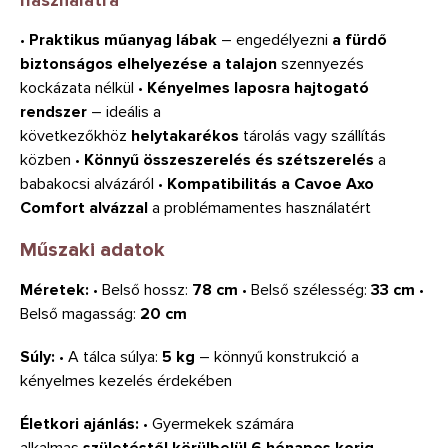
•
Praktikus műanyag lábak
– engedélyezni
a fürdő
biztonságos elhelyezése a talajon
szennyezés
kockázata nélkül •
Kényelmes laposra hajtogató
rendszer
– ideális a
következőkhöz
helytakarékos
tárolás vagy szállítás
közben •
Könnyű összeszerelés és szétszerelés
a
babakocsi alvázáról •
Kompatibilitás a Cavoe Axo
Comfort alvázzal
a problémamentes használatért
Műszaki adatok
Méretek:
• Belső hossz:
78 cm
• Belső szélesség:
33 cm
•
Belső magasság:
20 cm
Súly:
• A tálca súlya:
5 kg
– könnyű konstrukció a
kényelmes kezelés érdekében
Életkori ajánlás:
• Gyermekek számára
alkalmas
születéstől körülbelül 6 hónapos korig
•