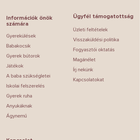
á
b
Ügyfél támogatottság
l
Információk önök
számára
é
Üzleti feltételek
c
Gyerekülések
Visszaküldési politika
Babakocsik
Fogyasztói oktatás
Gyerek bútorok
Magánélet
Játékok
Írj nekünk
A baba szükségletei
Kapcsolatokat
Iskolai felszerelés
Gyerek ruha
Anyukáknak
Ágynemű