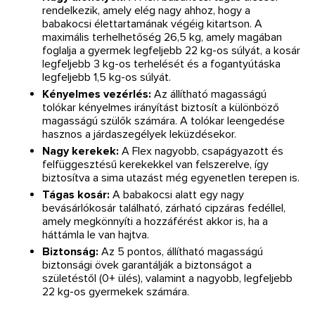
rendelkezik, amely elég nagy ahhoz, hogy a
babakocsi élettartamának végéig kitartson. A
maximális terhelhetőség 26,5 kg, amely magában
foglalja a gyermek legfeljebb 22 kg-os súlyát, a kosár
legfeljebb 3 kg-os terhelését és a fogantyútáska
legfeljebb 1,5 kg-os súlyát.
Kényelmes vezérlés:
Az állítható magasságú
tolókar kényelmes irányítást biztosít a különböző
magasságú szülők számára. A tolókar leengedése
hasznos a járdaszegélyek leküzdésekor.
Nagy kerekek:
A Flex nagyobb, csapágyazott és
felfüggesztésű kerekekkel van felszerelve, így
biztosítva a sima utazást még egyenetlen terepen is.
Tágas kosár:
A babakocsi alatt egy nagy
bevásárlókosár található, zárható cipzáras fedéllel,
amely megkönnyíti a hozzáférést akkor is, ha a
háttámla le van hajtva.
Biztonság:
Az 5 pontos, állítható magasságú
biztonsági övek garantálják a biztonságot a
születéstől (0+ ülés), valamint a nagyobb, legfeljebb
22 kg-os gyermekek számára.