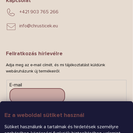
Kapcsolat
+421 903 765 266
info
@
chrusticek.eu
Feliratkozás hírlevélre
Adja meg az e-mail címét, és mi tájékoztatást küldünk
webáruházunk új termékeiről.
E-mail
Ez a weboldal sütiket használ
FELIRATKOZÁS
Sütiket használunk a tartalmak és hirdetések személyre