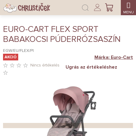
Ugrás
Bejelentkezés
a
KOSÁR
fő
tartalomhoz
EURO-CART FLEX SPORT
BABAKOCSI PÚDERRÓZSASZÍN
EGW/EU/FLEX/PI
Márka:
Euro-Cart
AKCIÓ
Nincs értékelés
Ugrás az értékeléshez
A
TERMÉK
ÁTLAGOS
ÉRTÉKELÉSE
5-
BŐL
0,0
CSILLAG.