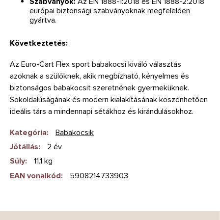
Szabványok:
Az EN 1888-1:2018 és EN 1888-2:2018
európai biztonsági szabványoknak megfelelően
gyártva.
Következtetés:
Az Euro-Cart Flex sport babakocsi kiváló választás
azoknak a szülőknek, akik megbízható, kényelmes és
biztonságos babakocsit szeretnének gyermeküknek.
Sokoldalúságának és modern kialakításának köszönhetően
ideális társ a mindennapi sétákhoz és kirándulásokhoz.
Kategória
:
Babakocsik
Jótállás
:
2 év
Súly
:
11.1 kg
EAN vonalkód
:
5908214733903
L