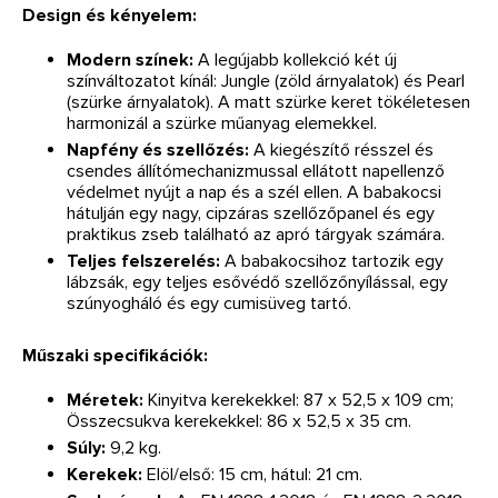
Design és kényelem:
Modern színek:
A legújabb kollekció két új
színváltozatot kínál: Jungle (zöld árnyalatok) és Pearl
(szürke árnyalatok). A matt szürke keret tökéletesen
harmonizál a szürke műanyag elemekkel.
Napfény és szellőzés:
A kiegészítő résszel és
csendes állítómechanizmussal ellátott napellenző
védelmet nyújt a nap és a szél ellen. A babakocsi
hátulján egy nagy, cipzáras szellőzőpanel és egy
praktikus zseb található az apró tárgyak számára.
Teljes felszerelés:
A babakocsihoz tartozik egy
lábzsák, egy teljes esővédő szellőzőnyílással, egy
szúnyogháló és egy cumisüveg tartó.
Műszaki specifikációk:
Méretek:
Kinyitva kerekekkel: 87 x 52,5 x 109 cm;
Összecsukva kerekekkel: 86 x 52,5 x 35 cm.
Súly:
9,2 kg.
Kerekek:
Elöl/első: 15 cm, hátul: 21 cm.