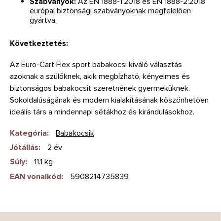
Szabványok:
Az EN 1888-1:2018 és EN 1888-2:2018
európai biztonsági szabványoknak megfelelően
gyártva.
Következtetés:
Az Euro-Cart Flex sport babakocsi kiváló választás
azoknak a szülőknek, akik megbízható, kényelmes és
biztonságos babakocsit szeretnének gyermeküknek.
Sokoldalúságának és modern kialakításának köszönhetően
ideális társ a mindennapi sétákhoz és kirándulásokhoz.
Kategória
:
Babakocsik
Jótállás
:
2 év
Súly
:
11.1 kg
EAN vonalkód
:
5908214735839
L