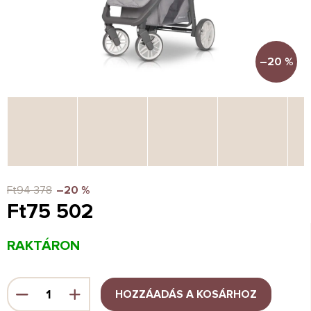
–20 %
Ft94 378
–20 %
Ft75 502
Egységár:
RAKTÁRON
HOZZÁADÁS A KOSÁRHOZ