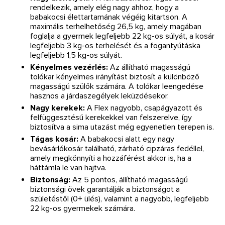
rendelkezik, amely elég nagy ahhoz, hogy a
babakocsi élettartamának végéig kitartson. A
maximális terhelhetőség 26,5 kg, amely magában
foglalja a gyermek legfeljebb 22 kg-os súlyát, a kosár
legfeljebb 3 kg-os terhelését és a fogantyútáska
legfeljebb 1,5 kg-os súlyát.
Kényelmes vezérlés:
Az állítható magasságú
tolókar kényelmes irányítást biztosít a különböző
magasságú szülők számára. A tolókar leengedése
hasznos a járdaszegélyek leküzdésekor.
Nagy kerekek:
A Flex nagyobb, csapágyazott és
felfüggesztésű kerekekkel van felszerelve, így
biztosítva a sima utazást még egyenetlen terepen is.
Tágas kosár:
A babakocsi alatt egy nagy
bevásárlókosár található, zárható cipzáras fedéllel,
amely megkönnyíti a hozzáférést akkor is, ha a
háttámla le van hajtva.
Biztonság:
Az 5 pontos, állítható magasságú
biztonsági övek garantálják a biztonságot a
születéstől (0+ ülés), valamint a nagyobb, legfeljebb
22 kg-os gyermekek számára.