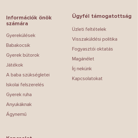
á
b
Ügyfél támogatottság
l
Információk önök
számára
é
Üzleti feltételek
c
Gyerekülések
Visszaküldési politika
Babakocsik
Fogyasztói oktatás
Gyerek bútorok
Magánélet
Játékok
Írj nekünk
A baba szükségletei
Kapcsolatokat
Iskolai felszerelés
Gyerek ruha
Anyukáknak
Ágynemű