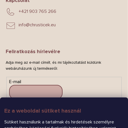
Kapcsolat
+421 903 765 266
info
@
chrusticek.eu
Feliratkozás hírlevélre
Adja meg az e-mail címét, és mi tájékoztatást küldünk
webáruházunk új termékeiről.
E-mail
Ez a weboldal sütiket használ
FELIRATKOZÁS
Sütiket használunk a tartalmak és hirdetések személyre