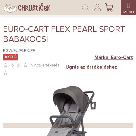
Ugrás
Bejelentkezés
a
KOSÁR
fő
tartalomhoz
EURO-CART FLEX PEARL SPORT
BABAKOCSI
EGW/EU/FLEX/PE
Márka:
Euro-Cart
AKCIÓ
Nincs értékelés
Ugrás az értékeléshez
A
TERMÉK
ÁTLAGOS
ÉRTÉKELÉSE
5-
BŐL
0,0
CSILLAG.