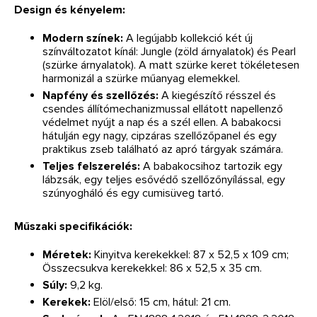
Design és kényelem:
Modern színek:
A legújabb kollekció két új
színváltozatot kínál: Jungle (zöld árnyalatok) és Pearl
(szürke árnyalatok). A matt szürke keret tökéletesen
harmonizál a szürke műanyag elemekkel.
Napfény és szellőzés:
A kiegészítő résszel és
csendes állítómechanizmussal ellátott napellenző
védelmet nyújt a nap és a szél ellen. A babakocsi
hátulján egy nagy, cipzáras szellőzőpanel és egy
praktikus zseb található az apró tárgyak számára.
Teljes felszerelés:
A babakocsihoz tartozik egy
lábzsák, egy teljes esővédő szellőzőnyílással, egy
szúnyogháló és egy cumisüveg tartó.
Műszaki specifikációk:
Méretek:
Kinyitva kerekekkel: 87 x 52,5 x 109 cm;
Összecsukva kerekekkel: 86 x 52,5 x 35 cm.
Súly:
9,2 kg.
Kerekek:
Elöl/első: 15 cm, hátul: 21 cm.