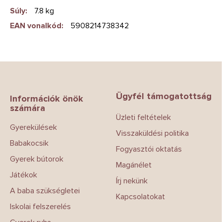
Súly
:
7.8 kg
EAN vonalkód
:
5908214738342
L
á
b
Ügyfél támogatottság
l
Információk önök
számára
é
Üzleti feltételek
c
Gyerekülések
Visszaküldési politika
Babakocsik
Fogyasztói oktatás
Gyerek bútorok
Magánélet
Játékok
Írj nekünk
A baba szükségletei
Kapcsolatokat
Iskolai felszerelés