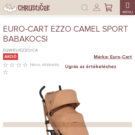
Ugrás
Bejelentkezés
a
KOSÁR
fő
tartalomhoz
EURO-CART EZZO CAMEL SPORT
BABAKOCSI
EGW/EU/EZZO/CA
Márka:
Euro-Cart
AKCIÓ
Nincs értékelés
Ugrás az értékeléshez
A
TERMÉK
ÁTLAGOS
ÉRTÉKELÉSE
5-
BŐL
0,0
CSILLAG.