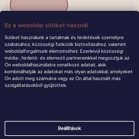
Ez a weboldal sütiket használ
FELIRATKOZÁS
Sütiket használunk a tartalmak és hirdetések személyre
szabásához, közösségi funkciók biztosításához, valamint
weboldalforgalmunk elemzéséhez. Ezenkívül közösségi
média-, hirdető- és elemező partnereinkkel megosztjuk az
Ön weboldalhasználatra vonatkozó adatait, akik
kombinálhatják az adatokat más olyan adatokkal, amelyeket
Árukereső.hu
Ön adott meg számukra vagy az Ön által használt más
szolgáltatásokból gyűjtöttek.
Heureka.sk
Shoptet készítette
Beállítások
Copyright 2026
Chrústiček.eu
. Minden jog fenntartva.
Süti