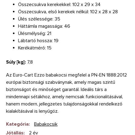
Összecsukva kerekekkel: 102 x 29 x 34
Összecsukva, első kerekek nélkül: 102 x 28 x 28
Ülés szélessége: 35
Háttámla magassága: 46
Ülésmélység: 21
Lábtartó hossza: 19
Kerékátmérő: 15
Súly [kg]:
7,8
Az Euro-Cart Ezzo babakocsi megfelel a PN-EN 1888:2012
európai biztonsági szabványnak, amely magas szintű
biztonságot és minőséget garantál. Ideális társ a
mindennapi sétákhoz, amely nemcsak funkcionalitásával,
hanem modern, jellegzetes tulajdonságokkal rendelkező
kialakításával is lenyűgöz.
Kategória
:
Babakocsik
Jótállás
:
2 év