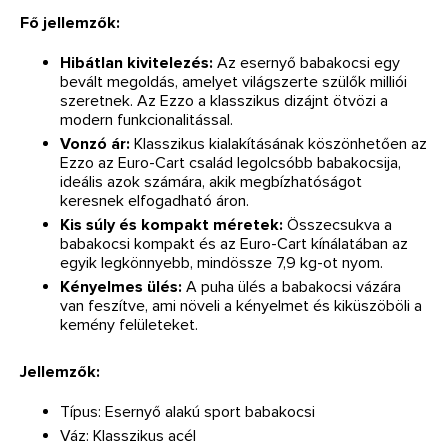
Fő jellemzők:
Hibátlan kivitelezés:
Az esernyő babakocsi egy
bevált megoldás, amelyet világszerte szülők milliói
szeretnek. Az Ezzo a klasszikus dizájnt ötvözi a
modern funkcionalitással.
Vonzó ár:
Klasszikus kialakításának köszönhetően az
Ezzo az Euro-Cart család legolcsóbb babakocsija,
ideális azok számára, akik megbízhatóságot
keresnek elfogadható áron.
Kis súly és kompakt méretek:
Összecsukva a
babakocsi kompakt és az Euro-Cart kínálatában az
egyik legkönnyebb, mindössze 7,9 kg-ot nyom.
Kényelmes ülés:
A puha ülés a babakocsi vázára
van feszítve, ami növeli a kényelmet és kiküszöböli a
kemény felületeket.
Jellemzők:
Típus: Esernyő alakú sport babakocsi
Váz: Klasszikus acél