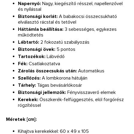
Napernyő:
Nagy, kiegészítő résszel, napellenzővel
és nyílással
Biztonsági korlát:
A babakocsi összecsukható
elválasztó rácstal és tetővel
Háttámla beállítása:
3 sebességes, egykezes
működtetés
Lábtartó:
2 fokozatú szabályozás
Biztonsági övek:
5 pontos
Tartozékok:
Lábvédő
Fék:
Csatlakoztatva
Zárolás összecsukás után:
Automatikus
Szellőzés:
A lombkorona hátulján
Tárhely:
Tágas bevásárlókosár
Biztonsági jellemzők:
Fényvisszaverő elemek
Kerekek:
Összkerék-felfüggesztés, elöl forgórész
rögzítéssel
Méretek [cm]:
Kihajtva kerekekkel: 60 x 49 x 105