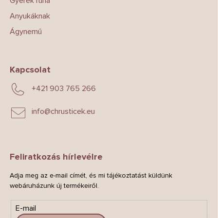
Gyerek ruha
Anyukáknak
Ágynemű
Kapcsolat
+421 903 765 266
info
@
chrusticek.eu
Feliratkozás hírlevélre
Adja meg az e-mail címét, és mi tájékoztatást küldünk
webáruházunk új termékeiről.
E-mail