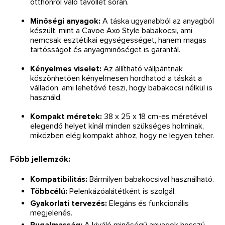
otthonról való távollét során.
Minőségi anyagok:
A táska ugyanabból az anyagból
készült, mint a Cavoe Axo Style babakocsi, ami
nemcsak esztétikai egységességet, hanem magas
tartósságot és anyagminőséget is garantál.
Kényelmes viselet:
Az állítható vállpántnak
köszönhetően kényelmesen hordhatod a táskát a
válladon, ami lehetővé teszi, hogy babakocsi nélkül is
használd.
Kompakt méretek:
38 x 25 x 18 cm-es méretével
elegendő helyet kínál minden szükséges holminak,
miközben elég kompakt ahhoz, hogy ne legyen teher.
Főbb jellemzők:
Kompatibilitás:
Bármilyen babakocsival használható.
Többcélú:
Pelenkázóalátétként is szolgál.
Gyakorlati tervezés:
Elegáns és funkcionális
megjelenés.
Rugalmasság:
A kiváló minőségű anyagok hosszú