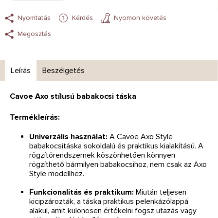
Nyomtatás
Kérdés
Nyomon követés
Megosztás
Leírás
Beszélgetés
Cavoe Axo stílusú babakocsi táska
Termékleírás:
Univerzális használat:
A Cavoe Axo Style
babakocsitáska sokoldalú és praktikus kialakítású. A
rögzítőrendszernek köszönhetően könnyen
rögzíthető bármilyen babakocsihoz, nem csak az Axo
Style modellhez.
Funkcionalitás és praktikum:
Miután teljesen
kicipzározták, a táska praktikus pelenkázólappá
alakul, amit különösen értékelni fogsz utazás vagy