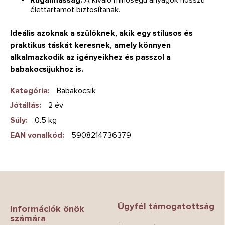
élettartamot biztosítanak.
Ideális azoknak a szülőknek, akik egy stílusos és
praktikus táskát keresnek, amely könnyen
alkalmazkodik az igényeikhez és passzol a
babakocsijukhoz is.
Kategória
:
Babakocsik
Jótállás
:
2 év
Súly
:
0.5 kg
EAN vonalkód
:
5908214736379
L
á
b
Ügyfél támogatottság
l
Információk önök
számára
é