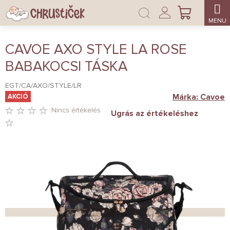
Ugrás
Bejelentkezés
a
KOSÁR
fő
tartalomhoz
CAVOE AXO STYLE LA ROSE
BABAKOCSI TÁSKA
EGT/CA/AXO/STYLE/LR
Márka:
Cavoe
AKCIÓ
Nincs értékelés
Ugrás az értékeléshez
A
TERMÉK
ÁTLAGOS
ÉRTÉKELÉSE
5-
BŐL
0,0
CSILLAG.