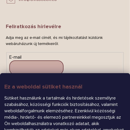
Feliratkozás hírlevélre
Adja meg az e-mail címét, és mi tájékoztatást küldünk
webáruházunk új termékeiről.
E-mail
Ez a weboldal sütiket használ
FELIRATKOZÁS
Sütiket használunk a tartalmak és hirdetések személyre
szabásához, közösségi funkciók biztosításához, valamint
weboldalforgalmunk elemzéséhez. Ezenkívül közösségi
média-, hirdető- és elemező partnereinkkel megosztjuk az
Ön weboldalhasználatra vonatkozó adatait, akik