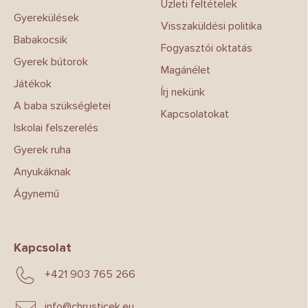
Üzleti feltételek
c
Gyerekülések
Visszaküldési politika
Babakocsik
Fogyasztói oktatás
Gyerek bútorok
Magánélet
Játékok
Írj nekünk
A baba szükségletei
Kapcsolatokat
Iskolai felszerelés
Gyerek ruha
Anyukáknak
Ágynemű
Kapcsolat
+421 903 765 266
info
@
chrusticek.eu