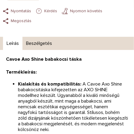
Nyomtatás
Kérdés
Nyomon követés
Megosztás
Leírás
Beszélgetés
Cavoe Axo Shine babakocsi táska
Termékleírás:
Kialakítás és kompatibilitás:
A Cavoe Axo Shine
babakocsitáska kifejezetten az AXO SHINE
modellhez készült. Ugyanabból a kiváló minőségű
anyagból készült, mint maga a babakocsi, ami
nemcsak esztétikai egységességet, hanem
nagyfokú tartósságot is garantál. Stílusos, bohém
zöld dizájnjának köszönhetően tökéletesen kiegészíti
a babakocsi megjelenését, és modern megjelenést
kölcsönöz neki.