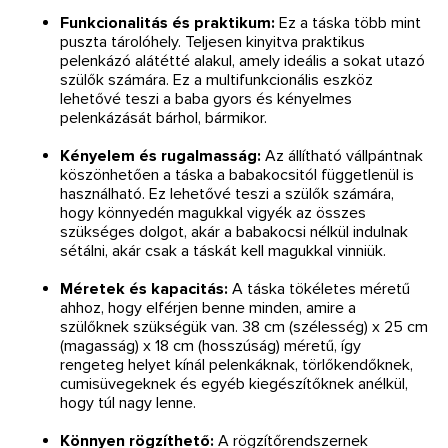
Funkcionalitás és praktikum:
Ez a táska több mint
puszta tárolóhely. Teljesen kinyitva praktikus
pelenkázó alátétté alakul, amely ideális a sokat utazó
szülők számára. Ez a multifunkcionális eszköz
lehetővé teszi a baba gyors és kényelmes
pelenkázását bárhol, bármikor.
Kényelem és rugalmasság:
Az állítható vállpántnak
köszönhetően a táska a babakocsitól függetlenül is
használható. Ez lehetővé teszi a szülők számára,
hogy könnyedén magukkal vigyék az összes
szükséges dolgot, akár a babakocsi nélkül indulnak
sétálni, akár csak a táskát kell magukkal vinniük.
Méretek és kapacitás:
A táska tökéletes méretű
ahhoz, hogy elférjen benne minden, amire a
szülőknek szükségük van. 38 cm (szélesség) x 25 cm
(magasság) x 18 cm (hosszúság) méretű, így
rengeteg helyet kínál pelenkáknak, törlőkendőknek,
cumisüvegeknek és egyéb kiegészítőknek anélkül,
hogy túl nagy lenne.
Könnyen rögzíthető:
A rögzítőrendszernek