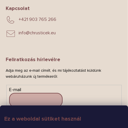
Kapcsolat
+421 903 765 266
info
@
chrusticek.eu
Feliratkozás hírlevélre
Adja meg az e-mail címét, és mi tájékoztatást küldünk
webáruházunk új termékeiről.
E-mail
Ez a weboldal sütiket használ
FELIRATKOZÁS