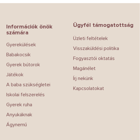
L
á
b
Ügyfél támogatottság
l
Információk önök
számára
é
Üzleti feltételek
c
Gyerekülések
Visszaküldési politika
Babakocsik
Fogyasztói oktatás
Gyerek bútorok
Magánélet
Játékok
Írj nekünk
A baba szükségletei
Kapcsolatokat
Iskolai felszerelés
Gyerek ruha
Anyukáknak
Ágynemű