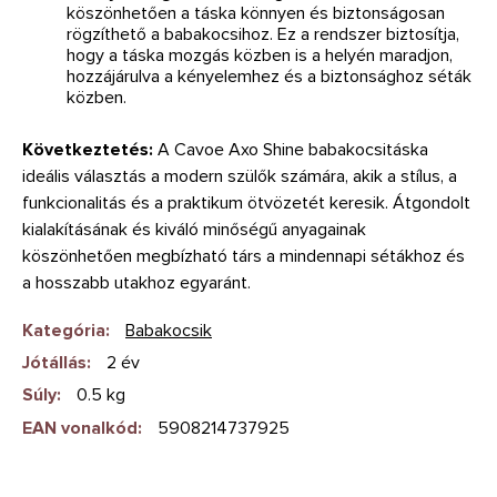
köszönhetően a táska könnyen és biztonságosan
rögzíthető a babakocsihoz. Ez a rendszer biztosítja,
hogy a táska mozgás közben is a helyén maradjon,
hozzájárulva a kényelemhez és a biztonsághoz séták
közben.
Következtetés:
A Cavoe Axo Shine babakocsitáska
ideális választás a modern szülők számára, akik a stílus, a
funkcionalitás és a praktikum ötvözetét keresik. Átgondolt
kialakításának és kiváló minőségű anyagainak
köszönhetően megbízható társ a mindennapi sétákhoz és
a hosszabb utakhoz egyaránt.
Kategória
:
Babakocsik
Jótállás
:
2 év
Súly
:
0.5 kg
EAN vonalkód
:
5908214737925