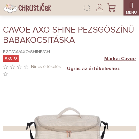
Ugrás
Bejelentkezés
a
KOSÁR
fő
tartalomhoz
CAVOE AXO SHINE PEZSGŐSZÍNŰ
BABAKOCSITÁSKA
EGT/CA/AXO/SHINE/CH
Márka:
Cavoe
AKCIÓ
Nincs értékelés
Ugrás az értékeléshez
A
TERMÉK
ÁTLAGOS
ÉRTÉKELÉSE
5-
BŐL
0,0
CSILLAG.