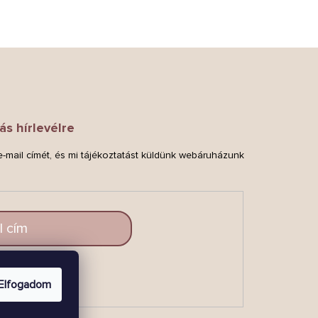
ás hírlevélre
-mail címét, és mi tájékoztatást küldünk webáruházunk
.
LAKOZZ
Elfogadom
BE!