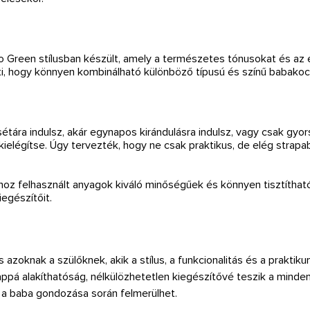
Green stílusban készült, amely a természetes tónusokat és az el
nti, hogy könnyen kombinálható különböző típusú és színű babakocs
sétára indulsz, akár egynapos kirándulásra indulsz, vagy csak gyo
ielégítse. Úgy tervezték, hogy ne csak praktikus, de elég strapabí
hoz felhasznált anyagok kiváló minőségűek és könnyen tisztíthat
iegészítőit.
oknak a szülőknek, akik a stílus, a funkcionalitás és a praktikum
lappá alakíthatóság, nélkülözhetetlen kiegészítővé teszik a minde
y a baba gondozása során felmerülhet.