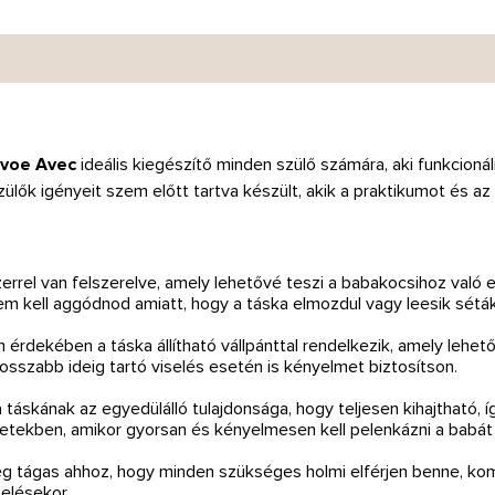
avoe Avec
ideális kiegészítő minden szülő számára, aki funkcion
ülők igényeit szem előtt tartva készült, akik a praktikumot és az 
errel van felszerelve, amely lehetővé teszi a babakocsihoz való
em kell aggódnod amiatt, hogy a táska elmozdul vagy leesik sétá
érdekében a táska állítható vállpánttal rendelkezik, amely lehe
 hosszabb ideig tartó viselés esetén is kényelmet biztosítson.
 táskának az egyedülálló tulajdonsága, hogy teljesen kihajtható, í
zetekben, amikor gyorsan és kényelmesen kell pelenkázni a babát
ég tágas ahhoz, hogy minden szükséges holmi elférjen benne, ko
elésekor.