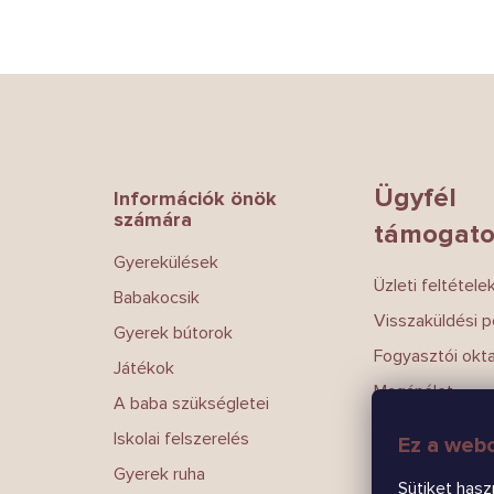
L
á
b
l
é
Ügyfél
Információk önök
c
számára
támogato
Gyerekülések
Üzleti feltétele
Babakocsik
Visszaküldési po
Gyerek bútorok
Fogyasztói okt
Játékok
Magánélet
A baba szükségletei
Írj nekünk
Iskolai felszerelés
Ez a webo
Kapcsolatokat
Gyerek ruha
Sütiket hasz