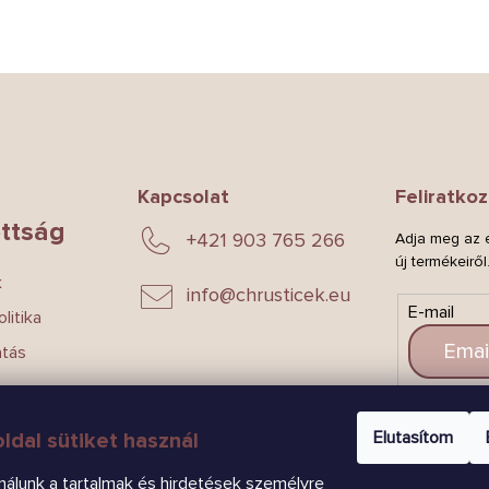
Kapcsolat
Feliratkoz
ttság
+421 903 765 266
Adja meg az e
új termékeiről
k
info
@
chrusticek.eu
E-mail
litika
atás
CSAT
Elutasítom
ldal sütiket használ
nálunk a tartalmak és hirdetések személyre