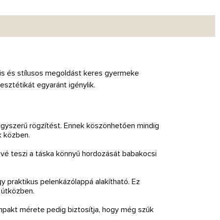
ális és stílusos megoldást keres gyermeke
esztétikát egyaránt igénylik.
 egyszerű rögzítést. Ennek köszönhetően mindig
k közben.
tővé teszi a táska könnyű hordozását babakocsi
gy praktikus pelenkázólappá alakítható. Ez
 útközben.
mpakt mérete pedig biztosítja, hogy még szűk