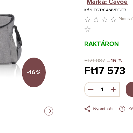
Márka:
Cavoe
Kód:
EGT/CA/AVEC/FR
Nincs 
A
TERMÉK
RAKTÁRON
ÁTLAGOS
ÉRTÉKELÉSE
Ft21 087
–16 %
Ft17 573
5-
-16
%
BŐL
Egységár:
0,0
CSILLAG.
Nyomtatás
Ké