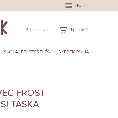
HU
Üres kosár
Bejelentkezés
KOSÁR
ISKOLAI FELSZERELÉS
GYEREK RUHA
ANYUKÁ
VEC FROST
SI TÁSKA