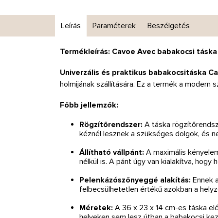
Leírás
Paraméterek
Beszélgetés
Termékleírás: Cavoe Avec babakocsi táska
Univerzális és praktikus babakocsitáska C
holmijának szállítására. Ez a termék a modern sz
Főbb jellemzők:
Rögzítőrendszer:
A táska rögzítőrendsz
kéznél lesznek a szükséges dolgok, és n
Állítható vállpánt:
A maximális kényelem 
nélkül is. A pánt úgy van kialakítva, hogy
Pelenkázószőnyeggé alakítás:
Ennek a
felbecsülhetetlen értékű azokban a hely
Méretek:
A 36 x 23 x 14 cm-es táska el
helyeken sem lesz útban a babakocsi kez