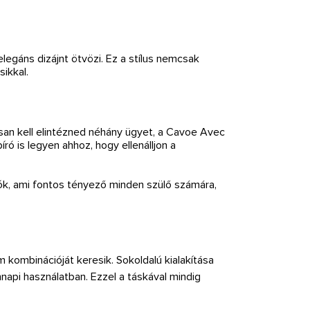
egáns dizájnt ötvözi. Ez a stílus nemcsak
ikkal.
rsan kell elintézned néhány ügyet, a Cavoe Avec
ró is legyen ahhoz, hogy ellenálljon a
ók, ami fontos tényező minden szülő számára,
 kombinációját keresik. Sokoldalú kialakítása
nnapi használatban. Ezzel a táskával mindig