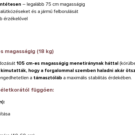
entétesen
– legalább 75 cm magasságig
dalütközéseket és a jármű felborulását
bb érzékelővel
s magasságig (18 kg)
dozását
105 cm-es magasságig menetiránynak háttal
(körülb
 kimutatták, hogy a forgalommal szemben haladni akár öts
engedhetetlen a
támasztóláb
a maximális stabilitás érdekében.
életkorától függően:
m):
ítása