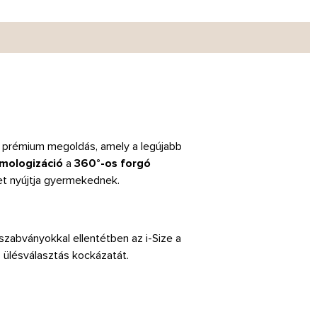
 prémium megoldás, amely a legújabb
omologizáció
a
360°-os forgó
et nyújtja gyermekednek.
szabványokkal ellentétben az i-Size a
 ülésválasztás kockázatát.