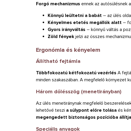
Forgó mechanizmus
ennek az autósülésnek a
Könnyű leültetni a babát
– az ülés olda
Kényelmes etetés megállók alatt
– fo
Gyors irányváltás
– könnyű váltás a poz
Zöld fények
jelzi az összes mechanizmu
Ergonómia és kényelem
Állítható fejtámla
Többfokozatú kétfokozatú vezérlés
A fejt
minden szakaszában. A megfelelő környezet k
Három dőlésszög (menetirányban)
Az ülés menetiránynak megfelelő beszerelések
lehetővé teszi
a súlypont előre tolása
és kén
megengedett biztonságos pozícióba állítj
Speciális anyagok