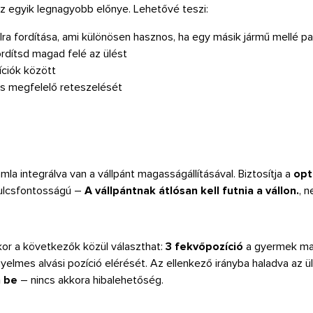
z egyik legnagyobb előnye. Lehetővé teszi:
lra fordítása, ami különösen hasznos, ha egy másik jármű mellé pa
rdítsd magad felé az ülést
íciók között
s megfelelő reteszelését
ámla integrálva van a vállpánt magasságállításával. Biztosítja a
opt
ulcsfontosságú –
A vállpántnak átlósan kell futnia a vállon.
, 
or a következők közül választhat:
3 fekvőpozíció
a gyermek ma
yelmes alvási pozíció elérését. Az ellenkező irányba haladva az ü
a be
– nincs akkora hibalehetőség.