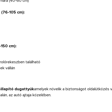
ámára (40-60 cm)
 (76-105 cm):
-150 cm):
rolórekeszben található
ek vállán
sillapító dugattyúk
amelyek növelik a biztonságot oldalütközés v
alán, az autó ajtaja közelében.