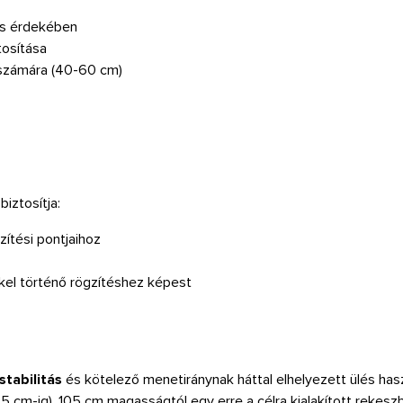
tás érdekében
tosítása
számára (40-60 cm)
iztosítja:
zítési pontjaihoz
kel történő rögzítéshez képest
stabilitás
és kötelező menetiránynak háttal elhelyezett ülés has
 cm-ig). 105 cm magasságtól egy erre a célra kialakított rekeszb