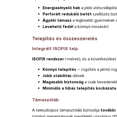
Energiaelnyelő hab
a jobb ütéscsillapí
Perforált redukáló betét
szellőzés biz
Ágyéki támasz
a legkisebb gyermekek 
Levehető fedél
a könnyű mosásért
Telepítés és összeszerelés
Integrált ISOFIX talp
ISOFIX rendszer
I-méretű, és a következőket b
Könnyű telepítés
– rögzítés a jármű rög
Jobb stabilitás
ülések
Magasabb biztonság
a csak hevederek
Minimális a hibás telepítés kockázata
Támaszóláb
A teleszkópos támasztóláb biztosítja
további 
történő menetiránynak megfelelő utazáskor (105