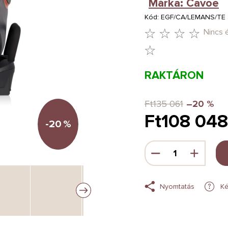
Márka:
Cavoe
Kód:
EGF/CA/LEMANS/TE
Nincs 
A
TERMÉK
RAKTÁRON
ÁTLAGOS
ÉRTÉKELÉSE
Ft135 061
–20 %
Ft108 048
5-
-20
%
BŐL
Egységár:
0,0
CSILLAG.
Nyomtatás
Ké