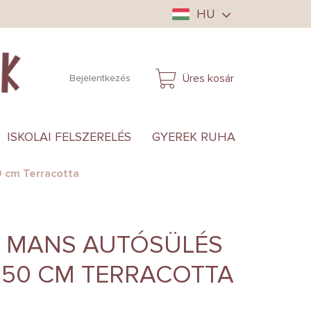
HU
Üres kosár
Bejelentkezés
KOSÁR
ISKOLAI FELSZERELÉS
GYEREK RUHA
ANYUKÁ
0 cm Terracotta
E MANS AUTÓSÜLÉS
0-150 CM TERRACOTTA