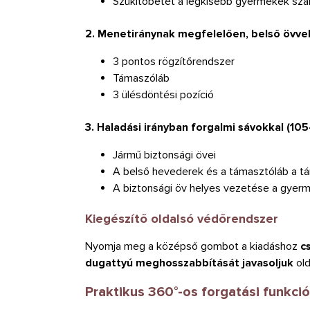
Szűkítőbetét a legkisebb gyermekek sz
2. Menetiránynak megfelelően, belső övvel
3 pontos rögzítőrendszer
Támaszóláb
3 ülésdöntési pozíció
3. Haladási irányban forgalmi sávokkal (105
Jármű biztonsági övei
A belső hevederek és a támasztóláb a tá
A biztonsági öv helyes vezetése a gyerm
Kiegészítő oldalsó védőrendszer
Nyomja meg a középső gombot a kiadáshoz
c
dugattyú meghosszabbítását javasoljuk
old
Praktikus 360°-os forgatási funkció