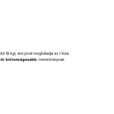
elül 18 kg), ami jóval meghaladja az I-Size
zör biztonságosabb.
menetiránynak