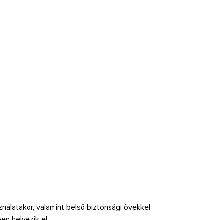
ználatakor, valamint belső biztonsági övekkel
en helyezik el.