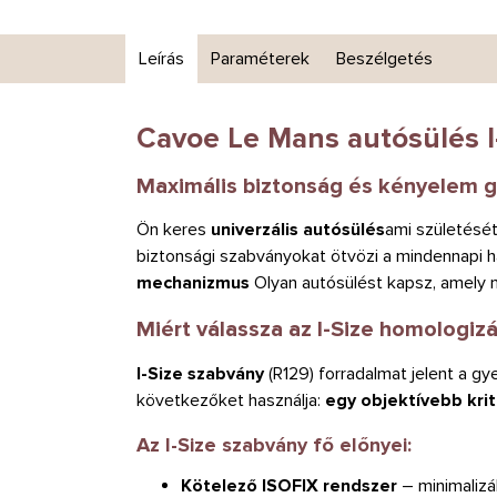
Leírás
Paraméterek
Beszélgetés
Cavoe Le Mans autósülés I
Maximális biztonság és kényelem g
Ön keres
univerzális autósülés
ami születését
biztonsági szabványokat ötvözi a mindennapi h
mechanizmus
Olyan autósülést kapsz, amely 
Miért válassza az I-Size homologizá
I-Size szabvány
(R129) forradalmat jelent a g
következőket használja:
egy objektívebb kr
Az I-Size szabvány fő előnyei:
Kötelező ISOFIX rendszer
– minimalizá