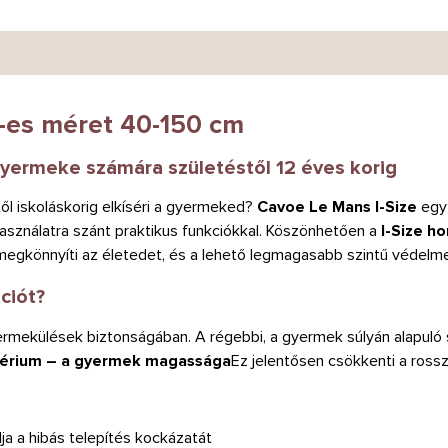
-es méret 40-150 cm
yermeke számára születéstől 12 éves korig
ől iskoláskorig elkíséri a gyermeked?
Cavoe Le Mans I-Size
egy
asználatra szánt praktikus funkciókkal. Köszönhetően a
I-Size h
megkönnyíti az életedet, és a lehető legmagasabb szintű védelm
ciót?
yermekülések biztonságában. A régebbi, a gyermek súlyán alapuló 
itérium – a gyermek magassága
Ez jelentősen csökkenti a rossz
lja a hibás telepítés kockázatát