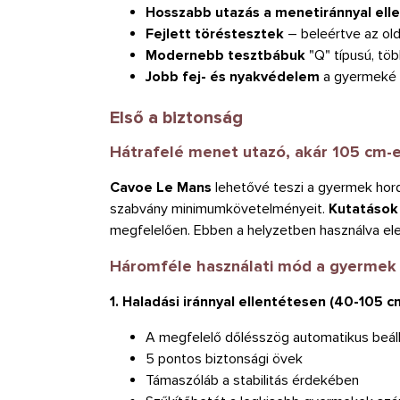
Hosszabb utazás a menetiránnyal ell
Fejlett töréstesztek
– beleértve az ol
Modernebb tesztbábuk
"Q" típusú, tö
Jobb fej- és nyakvédelem
a gyermeké
Első a biztonság
Hátrafelé menet utazó, akár 105 cm-e
Cavoe Le Mans
lehetővé teszi a gyermek hor
szabvány minimumkövetelményeit.
Kutatások
megfelelően. Ebben a helyzetben használva el
Háromféle használati mód a gyermek 
1. Haladási iránnyal ellentétesen (40-105 c
A megfelelő dőlésszög automatikus beáll
5 pontos biztonsági övek
Támaszóláb a stabilitás érdekében