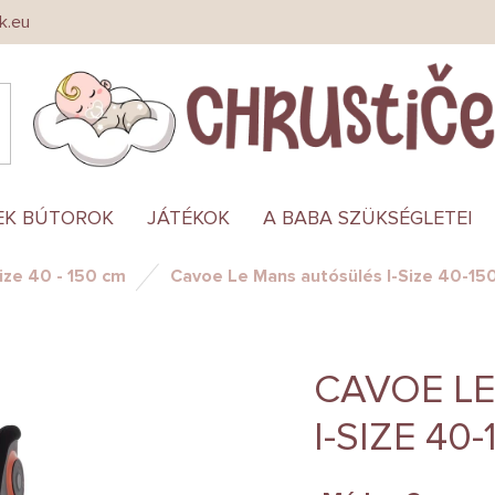
k.eu
EK BÚTOROK
JÁTÉKOK
A BABA SZÜKSÉGLETEI
ize 40 - 150 cm
Cavoe Le Mans autósülés I-Size 40-15
CAVOE L
I-SIZE 4