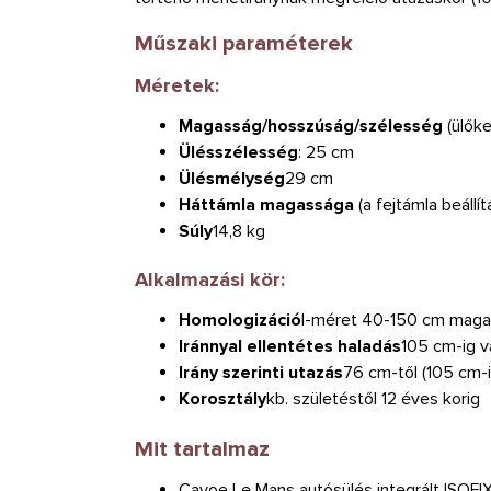
Műszaki paraméterek
Méretek:
Magasság/hosszúság/szélesség
(ülők
Ülésszélesség
: 25 cm
Ülésmélység
29 cm
Háttámla magassága
(a fejtámla beállí
Súly
14,8 kg
Alkalmazási kör:
Homologizáció
I-méret 40-150 cm mag
Iránnyal ellentétes haladás
105 cm-ig v
Irány szerinti utazás
76 cm-től (105 cm-i
Korosztály
kb. születéstől 12 éves korig
Mit tartalmaz
Cavoe Le Mans autósülés integrált ISOFIX