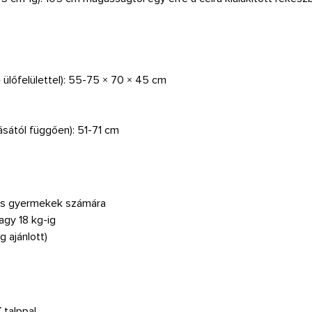
e ülőfelülettel): 55-75 × 70 × 45 cm
tásától függően): 51-71 cm
as gyermekek számára
agy 18 kg-ig
g ajánlott)
 talppal