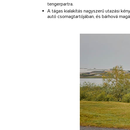
tengerpartra.
A tágas kialakítás nagyszerű utazási kén
autó csomagtartójában, és bárhová magáva