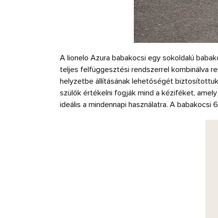
A lionelo Azura babakocsi egy sokoldalú babako
teljes felfüggesztési rendszerrel kombinálva 
helyzetbe állításának lehetőségét biztosítottuk
szülők értékelni fogják mind a kéziféket, amel
ideális a mindennapi használatra. A babakocsi 