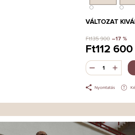
VÁLTOZAT KIV
Ft135 900
–17 %
Ft112 600
Egységár:
Nyomtatás
Ké