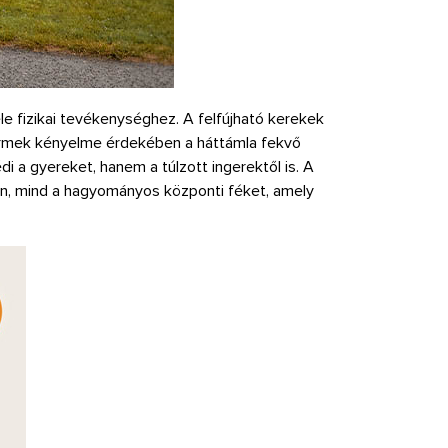
le fizikai tevékenységhez. A felfújható kerekek
yermek kényelme érdekében a háttámla fekvő
i a gyereket, hanem a túlzott ingerektől is. A
ben, mind a hagyományos központi féket, amely