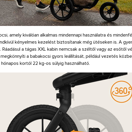
csi, amely kiválóan alkalmas mindennapi használatra és mindenfé
rendkívül kényelmes kezelést biztosítanak még ütéseken is. A g
. Ráadásul a tágas XXL kabin nemcsak a széltől vagy az esőtől véd
y megkönnyíti a babakocsi gyors leállítását, például vezetés köz
6 hónapos kortól 22 kg-os súlyig használható.