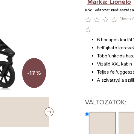
Márka:
Lionelo
Kód:
Változat kiválasztása
Nincs 
A
TERMÉK
6 hónapos kortól 
Felfújható kereke
ÁTLAGOS
Többfunkciós hasz
ÉRTÉKELÉSE
Vízálló XXL kabin
5-
Teljes felfüggesz
-17
%
BŐL
A szivattyú a szál
0,0
CSILLAG.
VÁLTOZATOK: