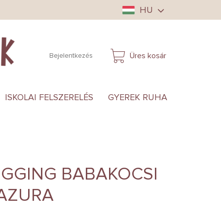
HU
Üres kosár
Bejelentkezés
KOSÁR
ISKOLAI FELSZERELÉS
GYEREK RUHA
ANYUKÁ
OGGING BABAKOCSI
 AZURA