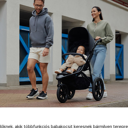
lőknek, akik többfunkciós babakocsit keresnek bármilyen terepre