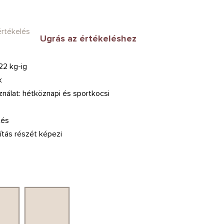
értékelés
Ugrás az értékeléshez
22 kg-ig
k
nálat: hétköznapi és sportkocsi
tés
lítás részét képezi