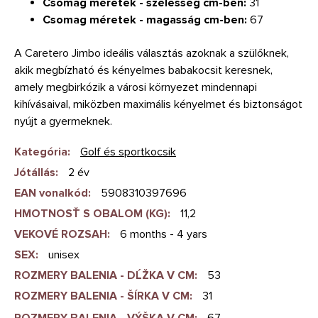
Csomag méretek - szélesség cm-ben:
31
Csomag méretek - magasság cm-ben:
67
A Caretero Jimbo ideális választás azoknak a szülőknek,
akik megbízható és kényelmes babakocsit keresnek,
amely megbirkózik a városi környezet mindennapi
kihívásaival, miközben maximális kényelmet és biztonságot
nyújt a gyermeknek.
Kategória
:
Golf és sportkocsik
Jótállás
:
2 év
EAN vonalkód
:
5908310397696
HMOTNOSŤ S OBALOM (KG)
:
11,2
VEKOVÉ ROZSAH
:
6 months - 4 yars
SEX
:
unisex
ROZMERY BALENIA - DĹŽKA V CM
:
53
ROZMERY BALENIA - ŠÍRKA V CM
:
31
ROZMERY BALENIA - VÝŠKA V CM
:
67