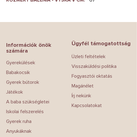
L
á
b
Ügyfél támogatottság
l
Információk önök
számára
é
Üzleti feltételek
c
Gyerekülések
Visszaküldési politika
Babakocsik
Fogyasztói oktatás
Gyerek bútorok
Magánélet
Játékok
Írj nekünk
A baba szükségletei
Kapcsolatokat
Iskolai felszerelés
Gyerek ruha
Anyukáknak