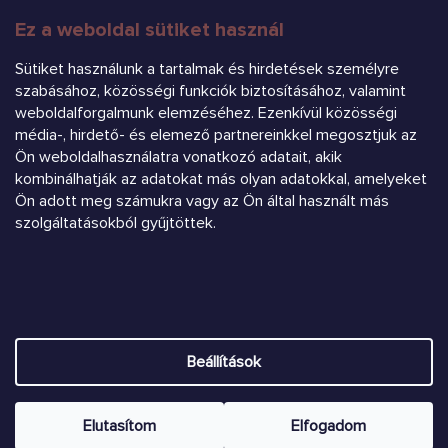
Ez a weboldal sütiket használ
FELIRATKOZÁS
Sütiket használunk a tartalmak és hirdetések személyre
szabásához, közösségi funkciók biztosításához, valamint
weboldalforgalmunk elemzéséhez. Ezenkívül közösségi
média-, hirdető- és elemező partnereinkkel megosztjuk az
Ön weboldalhasználatra vonatkozó adatait, akik
kombinálhatják az adatokat más olyan adatokkal, amelyeket
Árukereső.hu
Ön adott meg számukra vagy az Ön által használt más
szolgáltatásokból gyűjtöttek.
Heureka.sk
Shoptet készítette
Beállítások
Copyright 2026
Chrústiček.eu
. Minden jog fenntartva.
Süti
beállítások szerkesztése
Elutasítom
Elfogadom