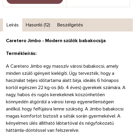
Leírás
Hasonló (12)
Beszélgetés
Caretero Jimbo - Modern szülők babakocsija
Termékleírás:
A Caretero Jimbo egy masszív városi babakocsi, amely
minden szülő igényeit kielégíti. Úgy tervezték, hogy a
használat teljes időtartama alatt bírja, ideális 6 hónapos
kortól egészen 22 kg-os (kb. 4 éves) gyerekek számára. A
nagy, habos és rugós kerekeknek köszönhetően
könnyedén átgördül a városi terep egyenetlenségein
anélkül, hogy felfújásra lenne szükség. A Jimbo babakocsi
magas komfortot biztosít a séták során gyermekével. A
kényelmes ülés állítható lábtartóval és négyfokozatú
háttámla-döntéssel van felszerelve.