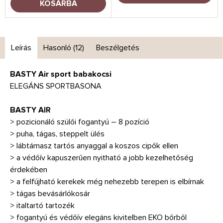
KOSÁRBA
Leírás
Hasonló (12)
Beszélgetés
BASTY Air sport babakocsi
ELEGÁNS SPORTBASONA
BASTY AIR
> pozicionáló szülői fogantyú – 8 pozíció
> puha, tágas, steppelt ülés
> lábtámasz tartós anyaggal a koszos cipők ellen
> a védőív kapuszerűen nyitható a jobb kezelhetőség
érdekében
> a felfújható kerekek még nehezebb terepen is elbírnak
> tágas bevásárlókosár
> italtartó tartozék
> fogantyú és védőív elegáns kivitelben EKO bőrből