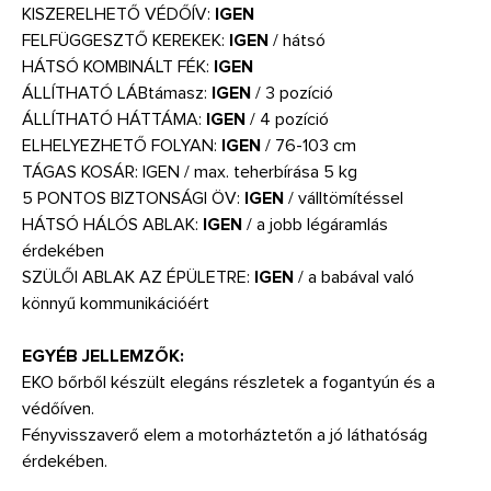
KISZERELHETŐ VÉDŐÍV:
IGEN
FELFÜGGESZTŐ KEREKEK:
IGEN
/ hátsó
HÁTSÓ KOMBINÁLT FÉK:
IGEN
ÁLLÍTHATÓ LÁBtámasz:
IGEN
/ 3 pozíció
ÁLLÍTHATÓ HÁTTÁMA:
IGEN
/ 4 pozíció
ELHELYEZHETŐ FOLYAN:
IGEN
/ 76-103 cm
TÁGAS KOSÁR: IGEN / max. teherbírása 5 kg
5 PONTOS BIZTONSÁGI ÖV:
IGEN
/ válltömítéssel
HÁTSÓ HÁLÓS ABLAK:
IGEN
/ a jobb légáramlás
érdekében
SZÜLŐI ABLAK AZ ÉPÜLETRE:
IGEN
/ a babával való
könnyű kommunikációért
EGYÉB JELLEMZŐK:
EKO bőrből készült elegáns részletek a fogantyún és a
védőíven.
Fényvisszaverő elem a motorháztetőn a jó láthatóság
érdekében.