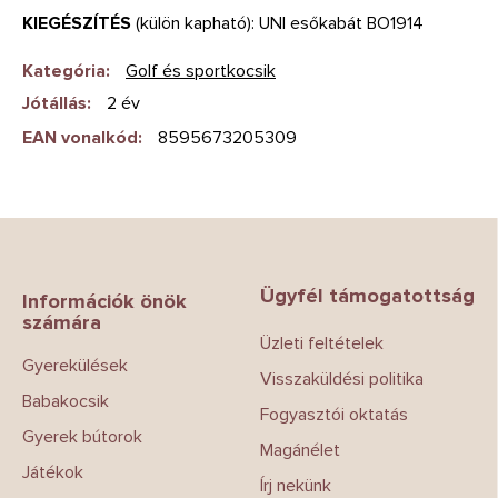
KIEGÉSZÍTÉS
(külön kapható): UNI esőkabát BO1914
Kategória
:
Golf és sportkocsik
Jótállás
:
2 év
EAN vonalkód
:
8595673205309
L
á
b
Ügyfél támogatottság
l
Információk önök
számára
é
Üzleti feltételek
c
Gyerekülések
Visszaküldési politika
Babakocsik
Fogyasztói oktatás
Gyerek bútorok
Magánélet
Játékok
Írj nekünk