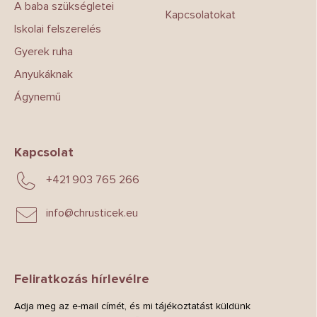
A baba szükségletei
Kapcsolatokat
Iskolai felszerelés
Gyerek ruha
Anyukáknak
Ágynemű
Kapcsolat
+421 903 765 266
info
@
chrusticek.eu
Feliratkozás hírlevélre
Adja meg az e-mail címét, és mi tájékoztatást küldünk