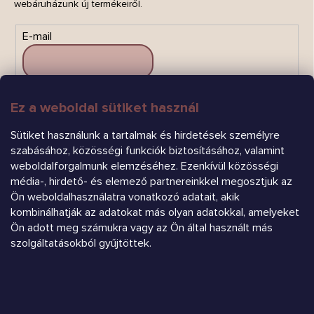
webáruházunk új termékeiről.
E-mail
Ez a weboldal sütiket használ
FELIRATKOZÁS
Sütiket használunk a tartalmak és hirdetések személyre
szabásához, közösségi funkciók biztosításához, valamint
weboldalforgalmunk elemzéséhez. Ezenkívül közösségi
média-, hirdető- és elemező partnereinkkel megosztjuk az
Ön weboldalhasználatra vonatkozó adatait, akik
kombinálhatják az adatokat más olyan adatokkal, amelyeket
Árukereső.hu
Ön adott meg számukra vagy az Ön által használt más
szolgáltatásokból gyűjtöttek.
Heureka.sk