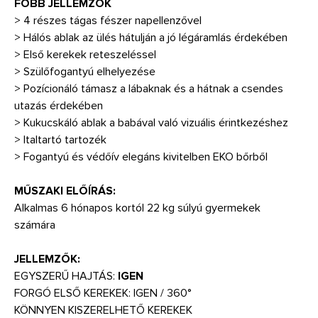
FŐBB JELLEMZŐK
> 4 részes tágas fészer napellenzővel
> Hálós ablak az ülés hátulján a jó légáramlás érdekében
> Első kerekek reteszeléssel
> Szülőfogantyú elhelyezése
> Pozícionáló támasz a lábaknak és a hátnak a csendes
utazás érdekében
> Kukucskáló ablak a babával való vizuális érintkezéshez
> Italtartó tartozék
> Fogantyú és védőív elegáns kivitelben EKO bőrből
MŰSZAKI ELŐÍRÁS:
Alkalmas 6 hónapos kortól 22 kg súlyú gyermekek
számára
JELLEMZŐK:
EGYSZERŰ HAJTÁS:
IGEN
FORGÓ ELSŐ KEREKEK: IGEN / 360°
KÖNNYEN KISZERELHETŐ KEREKEK