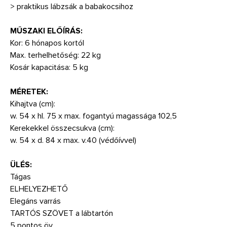
> praktikus lábzsák a babakocsihoz
MŰSZAKI ELŐÍRÁS:
Kor: 6 hónapos kortól
Max. terhelhetőség: 22 kg
Kosár kapacitása: 5 kg
MÉRETEK:
Kihajtva (cm):
w. 54 x hl. 75 x max. fogantyú magassága 102,5
Kerekekkel összecsukva (cm):
w. 54 x d. 84 x max. v.40 (védőívvel)
ÜLÉS:
Tágas
ELHELYEZHETŐ
Elegáns varrás
TARTÓS SZÖVET a lábtartón
5 pontos öv