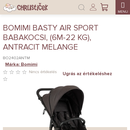
Ugrás
Bejelentkezés
a
KOSÁR
fő
tartalomhoz
BOMIMI BASTY AIR SPORT
BABAKOCSI, (6M-22 KG),
ANTRACIT MELANGE
BO2402ANTM
Márka:
Bomimi
Nincs értékelés
Ugrás az értékeléshez
A
TERMÉK
ÁTLAGOS
ÉRTÉKELÉSE
5-
BŐL
0,0
CSILLAG.