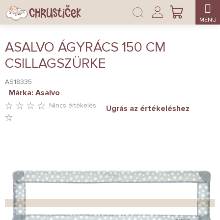
Ugrás
Bejelentkezés
a
KOSÁR
fő
tartalomhoz
ASALVO ÁGYRÁCS 150 CM
CSILLAGSZÜRKE
AS18335
Márka:
Asalvo
Nincs értékelés
Ugrás az értékeléshez
A
TERMÉK
ÁTLAGOS
ÉRTÉKELÉSE
5-
BŐL
0,0
CSILLAG.