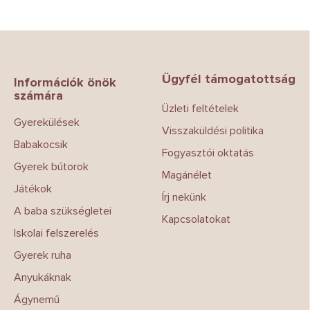
L
á
b
Ügyfél támogatottság
l
Információk önök
számára
é
Üzleti feltételek
c
Gyerekülések
Visszaküldési politika
Babakocsik
Fogyasztói oktatás
Gyerek bútorok
Magánélet
Játékok
Írj nekünk
A baba szükségletei
Kapcsolatokat
Iskolai felszerelés
Gyerek ruha
Anyukáknak
Ágynemű