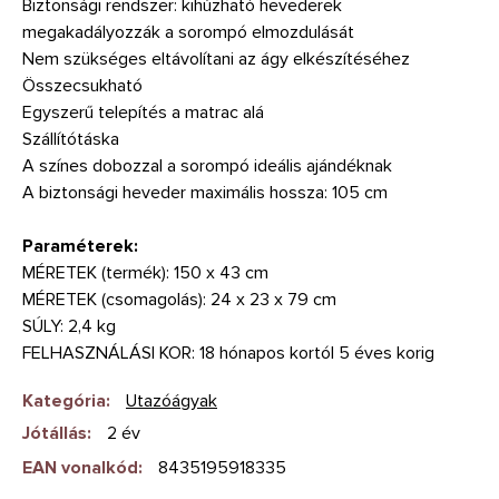
Biztonsági rendszer: kihúzható hevederek
megakadályozzák a sorompó elmozdulását
Nem szükséges eltávolítani az ágy elkészítéséhez
Összecsukható
Egyszerű telepítés a matrac alá
Szállítótáska
A színes dobozzal a sorompó ideális ajándéknak
A biztonsági heveder maximális hossza: 105 cm
Paraméterek:
MÉRETEK (termék): 150 x 43 cm
MÉRETEK (csomagolás): 24 x 23 x 79 cm
SÚLY: 2,4 kg
FELHASZNÁLÁSI KOR: 18 hónapos kortól 5 éves korig
Kategória
:
Utazóágyak
Jótállás
:
2 év
EAN vonalkód
:
8435195918335