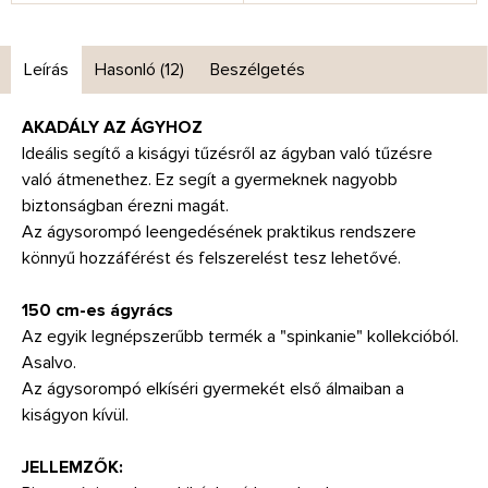
Leírás
Hasonló (12)
Beszélgetés
AKADÁLY AZ ÁGYHOZ
Ideális segítő a kiságyi tűzésről az ágyban való tűzésre
való átmenethez. Ez segít a gyermeknek nagyobb
biztonságban érezni magát.
Az ágysorompó leengedésének praktikus rendszere
könnyű hozzáférést és felszerelést tesz lehetővé.
150 cm-es ágyrács
Az egyik legnépszerűbb termék a "spinkanie" kollekcióból.
Asalvo.
Az ágysorompó elkíséri gyermekét első álmaiban a
kiságyon kívül.
JELLEMZŐK: