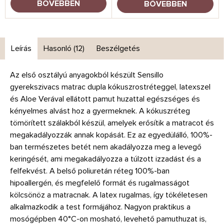
BŐVEBBEN
BŐVEBBEN
Leírás
Hasonló (12)
Beszélgetés
Az első osztályú anyagokból készült Sensillo
gyerekszivacs matrac dupla kókuszrostréteggel, latexszel
és Aloe Verával ellátott pamut huzattal egészséges és
kényelmes alvást hoz a gyermeknek. A kókuszréteg
tömörített szálakból készül, amelyek erősítik a matracot és
megakadályozzák annak kopását. Ez az egyedülálló, 100%-
ban természetes betét nem akadályozza meg a levegő
keringését, ami megakadályozza a túlzott izzadást és a
felfekvést. A belső poliuretán réteg 100%-ban
hipoallergén, és megfelelő formát és rugalmasságot
kölcsönöz a matracnak. A latex rugalmas, így tökéletesen
alkalmazkodik a test formájához. Nagyon praktikus a
mosógépben 40°C-on mosható, levehető pamuthuzat is,