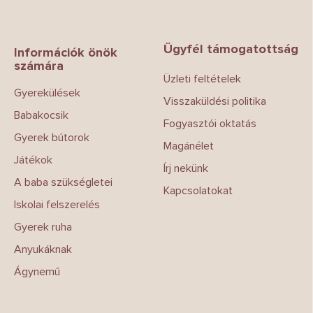
L
á
b
Ügyfél támogatottság
l
Információk önök
számára
é
Üzleti feltételek
c
Gyerekülések
Visszaküldési politika
Babakocsik
Fogyasztói oktatás
Gyerek bútorok
Magánélet
Játékok
Írj nekünk
A baba szükségletei
Kapcsolatokat
Iskolai felszerelés
Gyerek ruha
Anyukáknak
Ágynemű