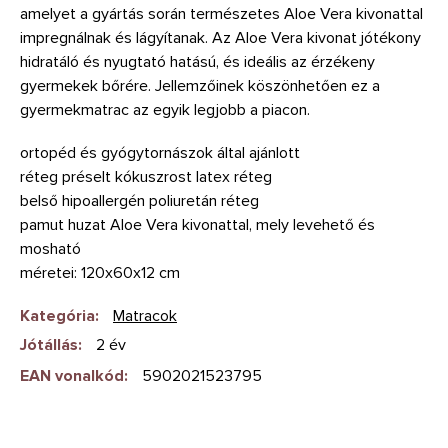
amelyet a gyártás során természetes Aloe Vera kivonattal
impregnálnak és lágyítanak. Az Aloe Vera kivonat jótékony
hidratáló és nyugtató hatású, és ideális az érzékeny
gyermekek bőrére. Jellemzőinek köszönhetően ez a
gyermekmatrac az egyik legjobb a piacon.
ortopéd és gyógytornászok által ajánlott
réteg préselt kókuszrost latex réteg
belső hipoallergén poliuretán réteg
pamut huzat Aloe Vera kivonattal, mely levehető és
mosható
méretei: 120x60x12 cm
Kategória
:
Matracok
Jótállás
:
2 év
EAN vonalkód
:
5902021523795