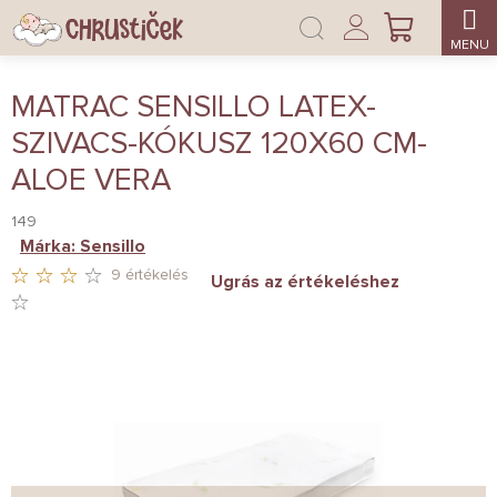
Ugrás
Bejelentkezés
a
KOSÁR
fő
tartalomhoz
MATRAC SENSILLO LATEX-
SZIVACS-KÓKUSZ 120X60 CM-
ALOE VERA
149
Márka:
Sensillo
9 értékelés
Ugrás az értékeléshez
A
TERMÉK
ÁTLAGOS
ÉRTÉKELÉSE
5-
BŐL
3,1
CSILLAG.