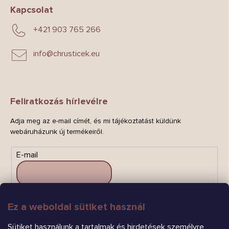
Kapcsolat
+421 903 765 266
info
@
chrusticek.eu
Feliratkozás hírlevélre
Adja meg az e-mail címét, és mi tájékoztatást küldünk
webáruházunk új termékeiről.
E-mail
Ez a weboldal sütiket használ
FELIRATKOZÁS
Sütiket használunk a tartalmak és hirdetések személyre