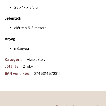
23 x 17 x 3,5 cm
Jellemzők
elérte a 6-8 métert
Anyag
műanyag
Kategória
:
Vízipisztoly
Jótállás
:
2 roky
EAN vonalkód
:
0745314572811
L
á
b