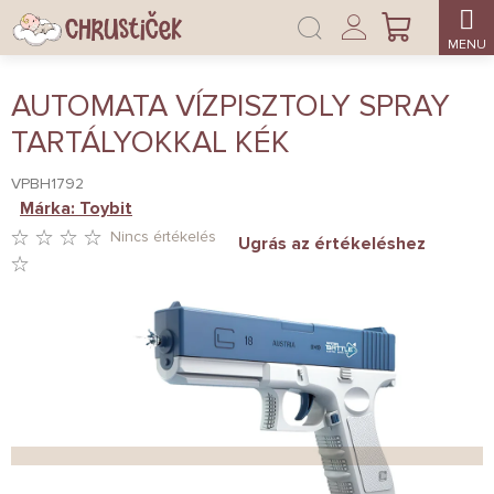
Ugrás
Bejelentkezés
a
KOSÁR
fő
tartalomhoz
AUTOMATA VÍZPISZTOLY SPRAY
TARTÁLYOKKAL KÉK
VPBH1792
Márka:
Toybit
Nincs értékelés
Ugrás az értékeléshez
A
TERMÉK
ÁTLAGOS
ÉRTÉKELÉSE
5-
BŐL
0,0
CSILLAG.