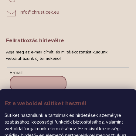
info
@
chrusticek.eu
Feliratkozás hírlevélre
Adja meg az e-mail címét, és mi tájékoztatást küldünk
webáruházunk új termékeiről.
E-mail
Ez a weboldal sütiket használ
FELIRATKOZÁS
Sütiket használunk a tartalmak és hirdetések személyre
szabásához, közösségi funkciók biztosításához, valamint
weboldalforgalmunk elemzéséhez. Ezenkívül közösségi
média-, hirdető- és elemező partnereinkkel megosztjuk az