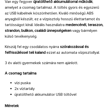
Van egy fegyver
újratölthető akkumulátorral működik
,
amelyet a csomag tartalmaz. A töltés gyors és egyszerű
az USB kábelnek köszönhetően. Kiváló minőségű ABS
anyagból készült, ez a vízpisztoly hosszú élettartamot és
tartósságot kínál. Ideális használatra
medencénél, teraszon,
strandon, bulikon, családi ünnepségeken
vagy bármilyen
külső tevékenység.
Készülj fel egy csodálatos nyárra
szórakozással és
felfrissüléssel teli kaland
ezzel az automata vízpisztollyal.
3 év alatti gyermekek számára nem ajánlott.
A csomag tartalma
vízi puska
2x víztartály
újratölthető akkumulátor USB töltővel
Méretek