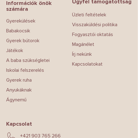
Ügyfél támogatottság
l
Információk önök
számára
é
Üzleti feltételek
c
Gyerekülések
Visszaküldési politika
Babakocsik
Fogyasztói oktatás
Gyerek bútorok
Magánélet
Játékok
Írj nekünk
A baba szükségletei
Kapcsolatokat
Iskolai felszerelés
Gyerek ruha
Anyukáknak
Ágynemű
Kapcsolat
+421 903 765 266