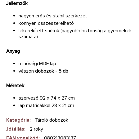
Jellemzők
nagyon erős és stabil szerkezet
könnyen összeszerelhető
lekerekített sarkok (nagyobb biztonság a gyermekek
számára)
Anyag
minőségi MDF lap
vászon
dobozok - 5 db
Méretek
szervező 92 x 74 x 27 cm
lap matricákkal 28 x 21 cm
Kategória
:
Tároló dobozok
Jótállás
:
2 roky
EAN vonalkód
:
080213083137