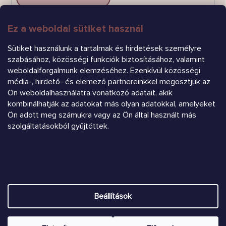
Ez a weboldal sütiket használ
FELIRATKOZÁS
Sütiket használunk a tartalmak és hirdetések személyre
szabásához, közösségi funkciók biztosításához, valamint
weboldalforgalmunk elemzéséhez. Ezenkívül közösségi
média-, hirdető- és elemező partnereinkkel megosztjuk az
Ön weboldalhasználatra vonatkozó adatait, akik
kombinálhatják az adatokat más olyan adatokkal, amelyeket
Árukereső.hu
Ön adott meg számukra vagy az Ön által használt más
szolgáltatásokból gyűjtöttek.
Heureka.sk
Shoptet készítette
Beállítások
Copyright 2026
Chrústiček.eu
. Minden jog fenntartva.
Süti
beállítások szerkesztése