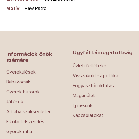
Motív
:
Paw Patrol
L
á
b
Ügyfél támogatottság
l
Információk önök
számára
é
Üzleti feltételek
c
Gyerekülések
Visszaküldési politika
Babakocsik
Fogyasztói oktatás
Gyerek bútorok
Magánélet
Játékok
Írj nekünk
A baba szükségletei
Kapcsolatokat
Iskolai felszerelés
Gyerek ruha