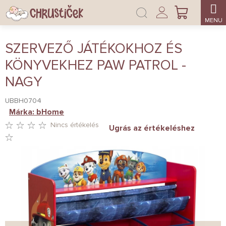
Ugrás
Bejelentkezés
a
KOSÁR
fő
tartalomhoz
SZERVEZŐ JÁTÉKOKHOZ ÉS
KÖNYVEKHEZ PAW PATROL -
NAGY
UBBH0704
Márka:
bHome
Nincs értékelés
Ugrás az értékeléshez
A
TERMÉK
ÁTLAGOS
ÉRTÉKELÉSE
5-
BŐL
0,0
CSILLAG.