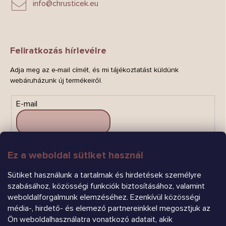
info
@
chrusticek.eu
Feliratkozás hírlevélre
Adja meg az e-mail címét, és mi tájékoztatást küldünk
webáruházunk új termékeiről.
E-mail
Ez a weboldal sütiket használ
FELIRATKOZÁS
Sütiket használunk a tartalmak és hirdetések személyre
szabásához, közösségi funkciók biztosításához, valamint
weboldalforgalmunk elemzéséhez. Ezenkívül közösségi
média-, hirdető- és elemező partnereinkkel megosztjuk az
Ön weboldalhasználatra vonatkozó adatait, akik