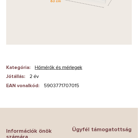
Kategória
:
Hőmérők és mérlegek
Jótállás
:
2 év
EAN vonalkód
:
5903771707015
L
á
b
Ügyfél támogatottság
l
Információk önök
számára