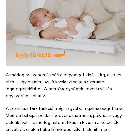
A mérleg összesen 4 mértékegységet kínál – kg, g, lb és
st:lb –, így minden szülő kiválaszthatja a számára
legmegfelelőbbet. A mértékegységek közötti váltás
egyszerű és intuitív.
A praktikus tára funkció még nagyobb rugalmasságot kínál.
Mérheti babáját például kedvenc matracán, pólyában vagy
pelenkával – a mérleg automatikusan kivonja a készülék
súlyát, és csak a baba tényleges súlyát jeleníti meg.