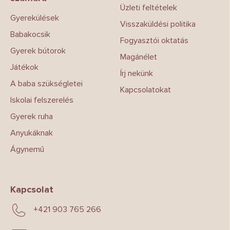
é
Üzleti feltételek
c
Gyerekülések
Visszaküldési politika
Babakocsik
Fogyasztói oktatás
Gyerek bútorok
Magánélet
Játékok
Írj nekünk
A baba szükségletei
Kapcsolatokat
Iskolai felszerelés
Gyerek ruha
Anyukáknak
Ágynemű
Kapcsolat
+421 903 765 266