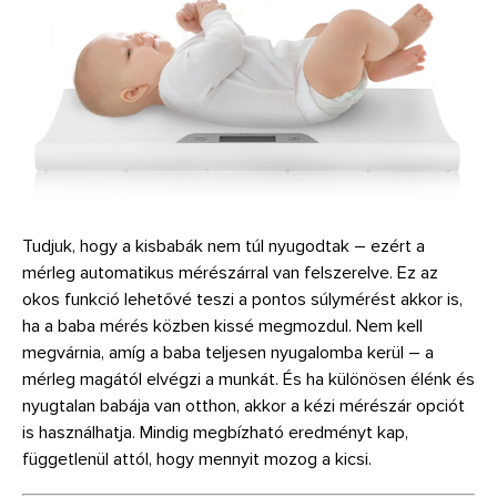
Tudjuk, hogy a kisbabák nem túl nyugodtak – ezért a
mérleg automatikus mérészárral van felszerelve. Ez az
okos funkció lehetővé teszi a pontos súlymérést akkor is,
ha a baba mérés közben kissé megmozdul. Nem kell
megvárnia, amíg a baba teljesen nyugalomba kerül – a
mérleg magától elvégzi a munkát. És ha különösen élénk és
nyugtalan babája van otthon, akkor a kézi mérészár opciót
is használhatja. Mindig megbízható eredményt kap,
függetlenül attól, hogy mennyit mozog a kicsi.