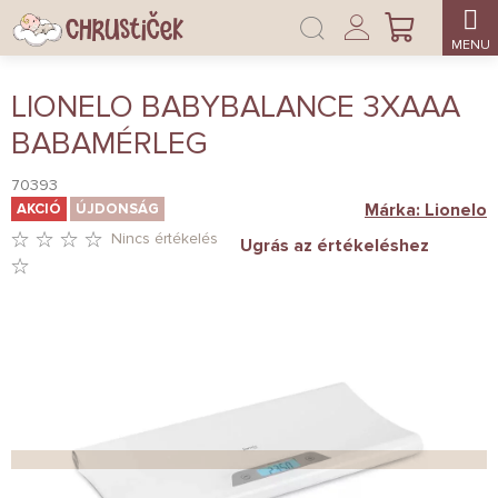
Ugrás
Bejelentkezés
a
KOSÁR
fő
tartalomhoz
LIONELO BABYBALANCE 3XAAA
BABAMÉRLEG
70393
Márka:
Lionelo
AKCIÓ
ÚJDONSÁG
Nincs értékelés
Ugrás az értékeléshez
A
TERMÉK
ÁTLAGOS
ÉRTÉKELÉSE
5-
BŐL
0,0
CSILLAG.