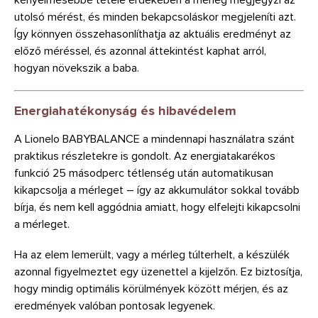
kényelmesebbé tétele érdekében a mérleg megjegyzi az
utolsó mérést, és minden bekapcsoláskor megjeleníti azt.
Így könnyen összehasonlíthatja az aktuális eredményt az
előző méréssel, és azonnal áttekintést kaphat arról,
hogyan növekszik a baba.
Energiahatékonyság és hibavédelem
A Lionelo BABYBALANCE a mindennapi használatra szánt
praktikus részletekre is gondolt. Az energiatakarékos
funkció 25 másodperc tétlenség után automatikusan
kikapcsolja a mérleget – így az akkumulátor sokkal tovább
bírja, és nem kell aggódnia amiatt, hogy elfelejti kikapcsolni
a mérleget.
Ha az elem lemerült, vagy a mérleg túlterhelt, a készülék
azonnal figyelmeztet egy üzenettel a kijelzőn. Ez biztosítja,
hogy mindig optimális körülmények között mérjen, és az
eredmények valóban pontosak legyenek.