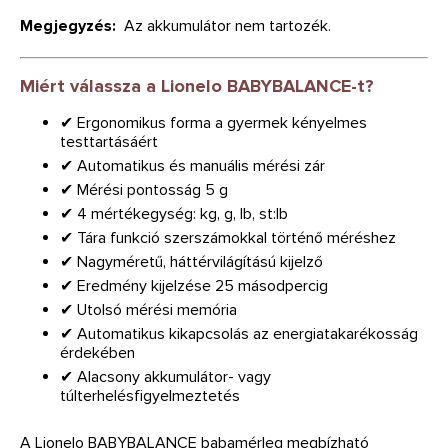
Megjegyzés:
Az akkumulátor nem tartozék.
Miért válassza a Lionelo BABYBALANCE-t?
✔ Ergonomikus forma a gyermek kényelmes
testtartásáért
✔ Automatikus és manuális mérési zár
✔ Mérési pontosság 5 g
✔ 4 mértékegység: kg, g, lb, st:lb
✔ Tára funkció szerszámokkal történő méréshez
✔ Nagyméretű, háttérvilágítású kijelző
✔ Eredmény kijelzése 25 másodpercig
✔ Utolsó mérési memória
✔ Automatikus kikapcsolás az energiatakarékosság
érdekében
✔ Alacsony akkumulátor- vagy
túlterhelésfigyelmeztetés
A Lionelo BABYBALANCE babamérleg megbízható