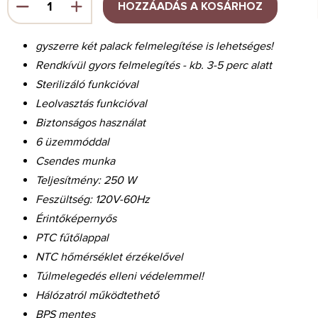
HOZZÁADÁS A KOSÁRHOZ
gyszerre két palack felmelegítése is lehetséges!
Rendkívül gyors felmelegítés - kb. 3-5 perc alatt
Sterilizáló funkcióval
Leolvasztás funkcióval
Biztonságos használat
6 üzemmóddal
Csendes munka
Teljesítmény: 250 W
Feszültség: 120V-60Hz
Érintőképernyős
PTC fűtőlappal
NTC hőmérséklet érzékelővel
Túlmelegedés elleni védelemmel!
Hálózatról működtethető
BPS mentes