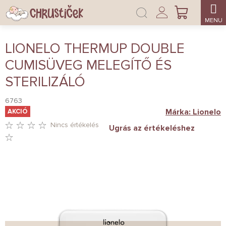
Ugrás
Bejelentkezés
a
KOSÁR
fő
tartalomhoz
LIONELO THERMUP DOUBLE
CUMISÜVEG MELEGÍTŐ ÉS
STERILIZÁLÓ
6763
Márka:
Lionelo
AKCIÓ
Nincs értékelés
Ugrás az értékeléshez
A
TERMÉK
ÁTLAGOS
ÉRTÉKELÉSE
5-
BŐL
0,0
CSILLAG.