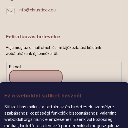
info
@
chrusticek.eu
Feliratkozás hírlevélre
Adja meg az e-mail címét, és mi tájékoztatást küldünk
webáruházunk új termékeiről.
E-mail
Ez a weboldal sütiket használ
FELIRATKOZÁS
Sütiket használunk a tartalmak és hirdetések személyre
szabásához, közösségi funkciók biztosításához, valamint
weboldalforgalmunk elemzéséhez. Ezenkívül közösségi
média-, hirdető- és elemező partnereinkkel megosztjuk az