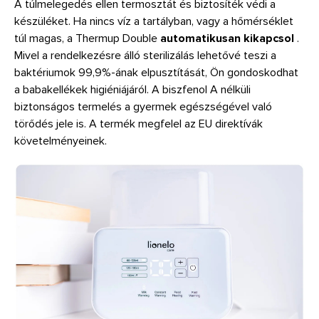
A túlmelegedés ellen termosztát és biztosíték védi a
készüléket. Ha nincs víz a tartályban, vagy a hőmérséklet
túl magas, a Thermup Double
automatikusan kikapcsol
.
Mivel a rendelkezésre álló sterilizálás lehetővé teszi a
baktériumok 99,9%-ának elpusztítását, Ön gondoskodhat
a babakellékek higiéniájáról. A biszfenol A nélküli
biztonságos termelés a gyermek egészségével való
törődés jele is. A termék megfelel az EU direktívák
követelményeinek.