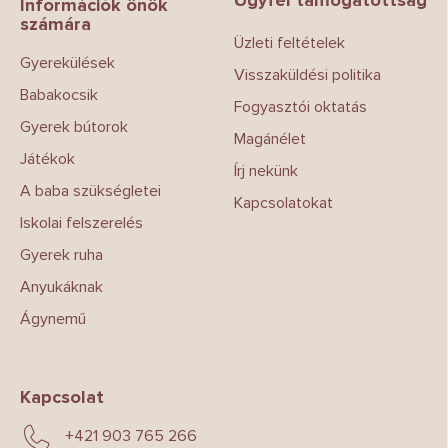
l
Információk önök
számára
é
Üzleti feltételek
c
Gyerekülések
Visszaküldési politika
Babakocsik
Fogyasztói oktatás
Gyerek bútorok
Magánélet
Játékok
Írj nekünk
A baba szükségletei
Kapcsolatokat
Iskolai felszerelés
Gyerek ruha
Anyukáknak
Ágynemű
Kapcsolat
+421 903 765 266