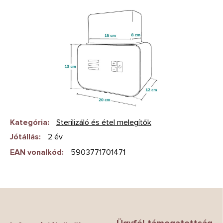
Kategória
:
Sterilizáló és étel melegítők
Jótállás
:
2 év
EAN vonalkód
:
5903771701471
L
á
b
Ügyfél támogatottság