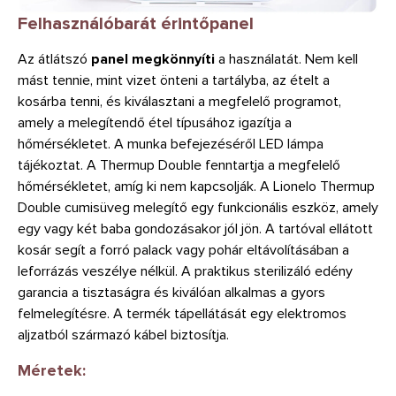
Felhasználóbarát érintőpanel
Az átlátszó
panel megkönnyíti
a használatát. Nem kell
mást tennie, mint vizet önteni a tartályba, az ételt a
kosárba tenni, és kiválasztani a megfelelő programot,
amely a melegítendő étel típusához igazítja a
hőmérsékletet. A munka befejezéséről LED lámpa
tájékoztat. A Thermup Double fenntartja a megfelelő
hőmérsékletet, amíg ki nem kapcsolják. A Lionelo Thermup
Double cumisüveg melegítő egy funkcionális eszköz, amely
egy vagy két baba gondozásakor jól jön. A tartóval ellátott
kosár segít a forró palack vagy pohár eltávolításában a
leforrázás veszélye nélkül. A praktikus sterilizáló edény
garancia a tisztaságra és kiválóan alkalmas a gyors
felmelegítésre. A termék tápellátását egy elektromos
aljzatból származó kábel biztosítja.
Méretek: