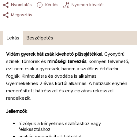
Nyomtatás
Kérdés
Nyomon követés
Megosztás
Leírás
Beszélgetés
Vidám gyerek hátizsák kivehető plüssjátékkal.
Gyönyörű
színek, tömörek és
minőségi tervezés
, könnyen felvehető,
ezt nem csak a gyerekek, hanem a szülők is értékelni
fogják. Kirándulásra és óvodába is alkalmas.
Gyermekeknek 2 éves kortól alkalmas. A hátizsák enyhén
megerősített hátrésszel és egy cipzáras rekesszel
rendelkezik.
Jellemzők
fűzőlyuk a kényelmes szállításhoz vagy
felakasztáshoz
enyhén megerősített hátoldal