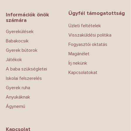
á
b
Ügyfél támogatottság
l
Információk önök
számára
é
Üzleti feltételek
c
Gyerekülések
Visszaküldési politika
Babakocsik
Fogyasztói oktatás
Gyerek bútorok
Magánélet
Játékok
Írj nekünk
A baba szükségletei
Kapcsolatokat
Iskolai felszerelés
Gyerek ruha
Anyukáknak
Ágynemű
Kapcsolat