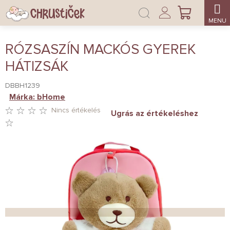
Ugrás
Bejelentkezés
a
KOSÁR
fő
tartalomhoz
RÓZSASZÍN MACKÓS GYEREK
HÁTIZSÁK
DBBH1239
Márka:
bHome
Nincs értékelés
Ugrás az értékeléshez
A
TERMÉK
ÁTLAGOS
ÉRTÉKELÉSE
5-
BŐL
0,0
CSILLAG.