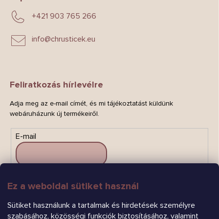
+421 903 765 266
info
@
chrusticek.eu
Feliratkozás hírlevélre
Adja meg az e-mail címét, és mi tájékoztatást küldünk
webáruházunk új termékeiről.
E-mail
Ez a weboldal sütiket használ
FELIRATKOZÁS
Sütiket használunk a tartalmak és hirdetések személyre
szabásához, közösségi funkciók biztosításához, valamint