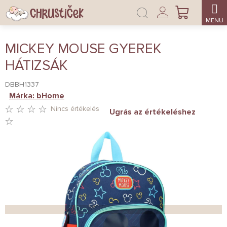
Ugrás
Bejelentkezés
a
KOSÁR
fő
tartalomhoz
MICKEY MOUSE GYEREK
HÁTIZSÁK
DBBH1337
Márka:
bHome
Nincs értékelés
Ugrás az értékeléshez
A
TERMÉK
ÁTLAGOS
ÉRTÉKELÉSE
5-
BŐL
0,0
CSILLAG.