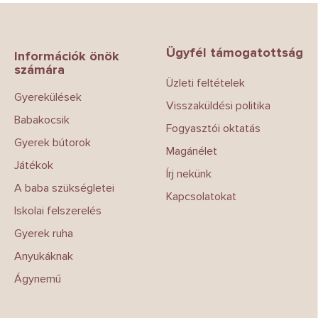
L
á
b
Ügyfél támogatottság
l
Információk önök
számára
é
Üzleti feltételek
c
Gyerekülések
Visszaküldési politika
Babakocsik
Fogyasztói oktatás
Gyerek bútorok
Magánélet
Játékok
Írj nekünk
A baba szükségletei
Kapcsolatokat
Iskolai felszerelés
Gyerek ruha
Anyukáknak
Ágynemű