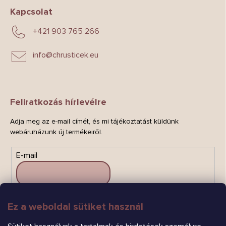
Kapcsolat
+421 903 765 266
info
@
chrusticek.eu
Feliratkozás hírlevélre
Adja meg az e-mail címét, és mi tájékoztatást küldünk
webáruházunk új termékeiről.
E-mail
Ez a weboldal sütiket használ
FELIRATKOZÁS