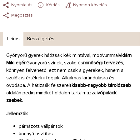
Nyomtatás
Kérdés
Nyomon követés
Megosztás
Leírás
Beszélgetés
Gyönyörű gyerek hátizsák kék mintával, motívummal
vidám
Miki egér.
Gyönyörű színek, szolid és
minőségi tervezés
,
könnyen felvehető, ezt nem csak a gyerekek, hanem a
szülők is értékelni fogják. Alkalmas kirándulásra és
óvodába. A hátizsák felszerelt
kisebb-nagyobb tárolózseb
oldalán pedig mindkét oldalon tartalmazza
ivópalack
zsebek.
Jellemzők
párnázott vállpántok
könnyű tisztítás