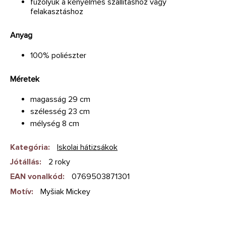
fűzőlyuk a kényelmes szállításhoz vagy
felakasztáshoz
Anyag
100% poliészter
Méretek
magasság 29 cm
szélesség 23 cm
mélység 8 cm
Kategória
:
Iskolai hátizsákok
Jótállás
:
2 roky
EAN vonalkód
:
0769503871301
Motív
:
Myšiak Mickey