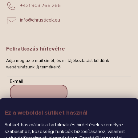
+421 903 765 266
info
@
chrusticek.eu
Feliratkozás hírlevélre
Adja meg az e-mail címét, és mi tájékoztatást küldünk
webáruházunk új termékeiről.
E-mail
Ez a weboldal sütiket használ
FELIRATKOZÁS
Sütiket használunk a tartalmak és hirdetések személyre
szabásához, közösségi funkciók biztosításához, valamint