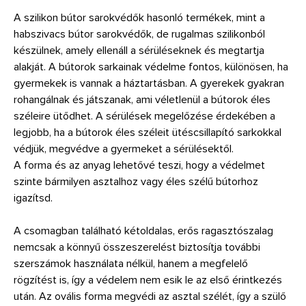
A szilikon bútor sarokvédők hasonló termékek, mint a
habszivacs bútor sarokvédők, de rugalmas szilikonból
készülnek, amely ellenáll a sérüléseknek és megtartja
alakját. A bútorok sarkainak védelme fontos, különösen, ha
gyermekek is vannak a háztartásban. A gyerekek gyakran
rohangálnak és játszanak, ami véletlenül a bútorok éles
széleire ütődhet. A sérülések megelőzése érdekében a
legjobb, ha a bútorok éles széleit ütéscsillapító sarkokkal
védjük, megvédve a gyermeket a sérülésektől.
A forma és az anyag lehetővé teszi, hogy a védelmet
szinte bármilyen asztalhoz vagy éles szélű bútorhoz
igazítsd.
A csomagban található kétoldalas, erős ragasztószalag
nemcsak a könnyű összeszerelést biztosítja további
szerszámok használata nélkül, hanem a megfelelő
rögzítést is, így a védelem nem esik le az első érintkezés
után. Az ovális forma megvédi az asztal szélét, így a szülő