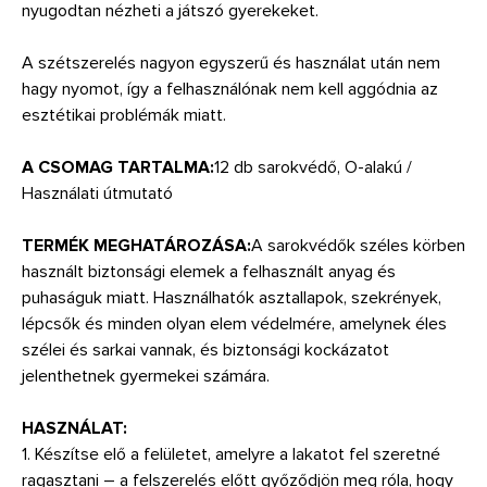
nyugodtan nézheti a játszó gyerekeket.
A szétszerelés nagyon egyszerű és használat után nem
hagy nyomot, így a felhasználónak nem kell aggódnia az
esztétikai problémák miatt.
A CSOMAG TARTALMA:
12 db sarokvédő, O-alakú /
Használati útmutató
TERMÉK MEGHATÁROZÁSA:
A sarokvédők széles körben
használt biztonsági elemek a felhasznált anyag és
puhaságuk miatt. Használhatók asztallapok, szekrények,
lépcsők és minden olyan elem védelmére, amelynek éles
szélei és sarkai vannak, és biztonsági kockázatot
jelenthetnek gyermekei számára.
HASZNÁLAT:
1. Készítse elő a felületet, amelyre a lakatot fel szeretné
ragasztani – a felszerelés előtt győződjön meg róla, hogy