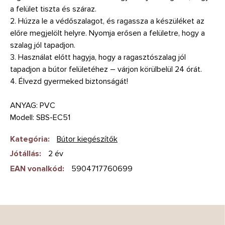
a felület tiszta és száraz.
2. Húzza le a védőszalagot, és ragassza a készüléket az
előre megjelölt helyre. Nyomja erősen a felületre, hogy a
szalag jól tapadjon.
3. Használat előtt hagyja, hogy a ragasztószalag jól
tapadjon a bútor felületéhez – várjon körülbelül 24 órát.
4. Élvezd gyermeked biztonságát!
ANYAG: PVC
Modell: SBS-EC51
Kategória
:
Bútor kiegészítők
Jótállás
:
2 év
EAN vonalkód
:
5904717760699
L
á