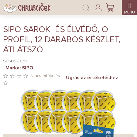
Ugrás
Bejelentkezés
a
KOSÁR
fő
tartalomhoz
SIPO SAROK- ÉS ÉLVÉDŐ, O-
PROFIL, 12 DARABOS KÉSZLET,
ÁTLÁTSZÓ
SPSBS-EC51
Márka:
SIPO
Nincs értékelés
Ugrás az értékeléshez
A
TERMÉK
ÁTLAGOS
ÉRTÉKELÉSE
5-
BŐL
0,0
CSILLAG.