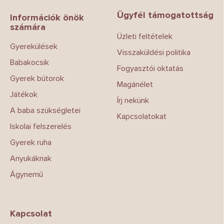
b
Ügyfél támogatottság
l
Információk önök
számára
é
Üzleti feltételek
c
Gyerekülések
Visszaküldési politika
Babakocsik
Fogyasztói oktatás
Gyerek bútorok
Magánélet
Játékok
Írj nekünk
A baba szükségletei
Kapcsolatokat
Iskolai felszerelés
Gyerek ruha
Anyukáknak
Ágynemű
Kapcsolat