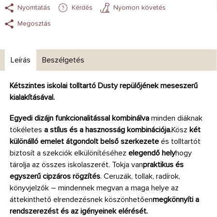
Nyomtatás
Kérdés
Nyomon követés
Megosztás
Leírás
Beszélgetés
Kétszintes iskolai tolltartó Dusty repülőjének meseszerű
kialakításával.
Egyedi dizájn funkcionalitással kombinálva
minden diáknak
tökéletes
a stílus és a hasznosság kombinációja.
Kösz
két
különálló emelet átgondolt belső szerkezete
és tolltartót
biztosít a szekciók elkülönítéséhez
elegendő hely
hogy
tárolja az összes iskolaszerét. Tokja van
praktikus és
egyszerű cipzáros rögzítés
. Ceruzák, tollak, radírok,
könyvjelzők – mindennek megvan a maga helye az
áttekinthető elrendezésnek köszönhetően
megkönnyíti a
rendszerezést és az igényeinek elérését.