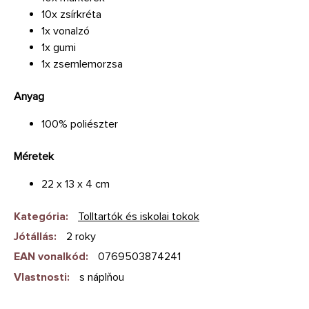
10x zsírkréta
1x vonalzó
1x gumi
1x zsemlemorzsa
Anyag
100% poliészter
Méretek
22 x 13 x 4 cm
Kategória
:
Tolltartók és iskolai tokok
Jótállás
:
2 roky
EAN vonalkód
:
0769503874241
Vlastnosti
:
s náplňou