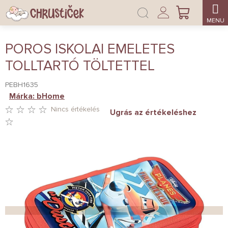
Ugrás
Bejelentkezés
a
KOSÁR
fő
tartalomhoz
POROS ISKOLAI EMELETES
TOLLTARTÓ TÖLTETTEL
PEBH1635
Márka:
bHome
Nincs értékelés
Ugrás az értékeléshez
A
TERMÉK
ÁTLAGOS
ÉRTÉKELÉSE
5-
BŐL
0,0
CSILLAG.