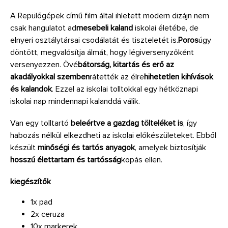
A Repülőgépek című film által ihletett modern dizájn nem
csak hangulatot ad
mesebeli kaland
iskolai életébe, de
elnyeri osztálytársai csodálatát és tiszteletét is.
Poros
úgy
döntött, megvalósítja álmát, hogy légiversenyzőként
versenyezzen. Övé
bátorság, kitartás és erő az
akadályokkal szemben
rátették az élre
hihetetlen kihívások
és kalandok
. Ezzel az iskolai tolltokkal egy hétköznapi
iskolai nap mindennapi kalanddá válik.
Van egy tolltartó
beleértve a gazdag tölteléket is
, így
habozás nélkül elkezdheti az iskolai előkészületeket. Ebből
készült
minőségi és tartós anyagok
, amelyek biztosítják
hosszú élettartam és tartósság
kopás ellen.
kiegészítők
1x pad
2x ceruza
10x markerek