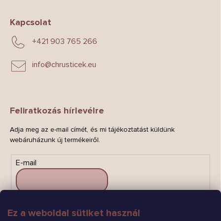
Kapcsolat
+421 903 765 266
info
@
chrusticek.eu
Feliratkozás hírlevélre
Adja meg az e-mail címét, és mi tájékoztatást küldünk
webáruházunk új termékeiről.
E-mail
Ez a weboldal sütiket használ
FELIRATKOZÁS