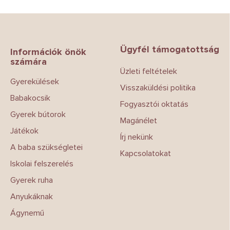
L
á
b
Ügyfél támogatottság
l
Információk önök
számára
é
Üzleti feltételek
c
Gyerekülések
Visszaküldési politika
Babakocsik
Fogyasztói oktatás
Gyerek bútorok
Magánélet
Játékok
Írj nekünk
A baba szükségletei
Kapcsolatokat
Iskolai felszerelés
Gyerek ruha
Anyukáknak
Ágynemű