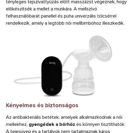
tényleges tejszivattyúzás előtt masszázst végeznek, hogy
előkészítsék a mellet a munkára. A mellszívó
felhasználóbarát panellel és puha univerzális tölcsérrel
rendelkezik, amely a legtöbb női mellbimbóhoz illeszkedik.
Kényelmes és biztonságos
Az antibakteriális betétek, amelyek alkalmazkodnak a női
mellekhez,
gyengédek a bőrhöz
és könnyen tisztíthatók.
A tejesüveg és a tartályok nem tartalmaznak káros