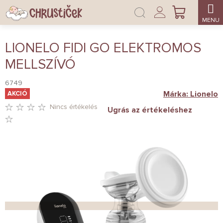
Ugrás
Bejelentkezés
a
KOSÁR
fő
tartalomhoz
LIONELO FIDI GO ELEKTROMOS
MELLSZÍVÓ
6749
Márka:
Lionelo
AKCIÓ
Nincs értékelés
Ugrás az értékeléshez
A
TERMÉK
ÁTLAGOS
ÉRTÉKELÉSE
5-
BŐL
0,0
CSILLAG.