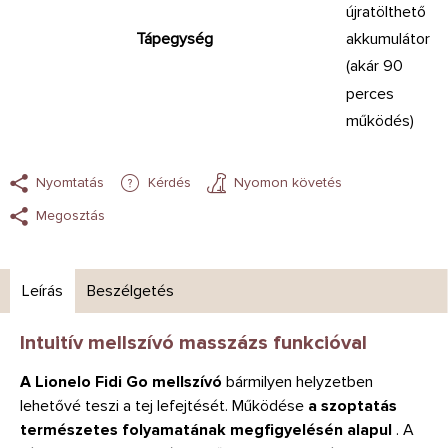
újratölthető
Tápegység
akkumulátor
(akár 90
perces
működés)
Nyomtatás
Kérdés
Nyomon követés
Megosztás
Leírás
Beszélgetés
Intuitív mellszívó masszázs funkcióval
A Lionelo Fidi Go mellszívó
bármilyen helyzetben
lehetővé teszi a tej lefejtését. Működése
a szoptatás
természetes folyamatának megfigyelésén alapul
. A