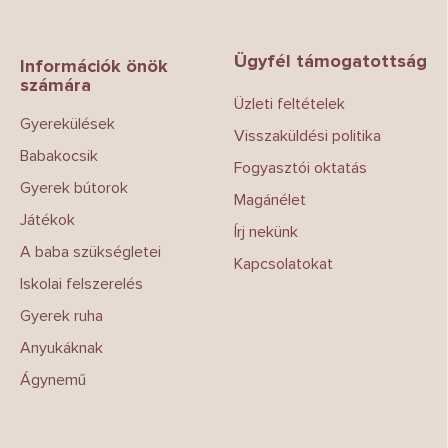
L
á
b
Ügyfél támogatottság
l
Információk önök
számára
é
Üzleti feltételek
c
Gyerekülések
Visszaküldési politika
Babakocsik
Fogyasztói oktatás
Gyerek bútorok
Magánélet
Játékok
Írj nekünk
A baba szükségletei
Kapcsolatokat
Iskolai felszerelés
Gyerek ruha
Anyukáknak
Ágynemű