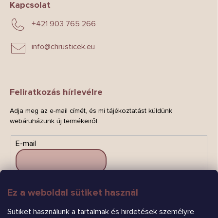
Kapcsolat
+421 903 765 266
info
@
chrusticek.eu
Feliratkozás hírlevélre
Adja meg az e-mail címét, és mi tájékoztatást küldünk
webáruházunk új termékeiről.
E-mail
Ez a weboldal sütiket használ
FELIRATKOZÁS
Sütiket használunk a tartalmak és hirdetések személyre