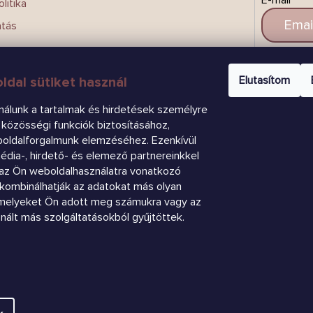
litika
atás
CSAT
Elutasítom
ldal sütiket használ
nálunk a tartalmak és hirdetések személyre
közösségi funkciók biztosításához,
boldalforgalmunk elemzéséhez. Ezenkívül
dia-, hirdető- és elemező partnereinkkel
az Ön weboldalhasználatra vonatkozó
k kombinálhatják az adatokat más olyan
amelyeket Ön adott meg számukra vagy az
znált más szolgáltatásokból gyűjtöttek.
.
Süti beállítások szerkesztése