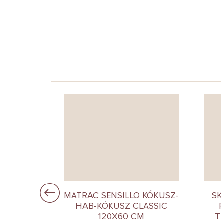
 MATRAC
MATRAC SENSILLO KÓKUSZ-
S
YHOZ FOX
HAB-KÓKUSZ CLASSIC
X60 CM
120X60 CM
T