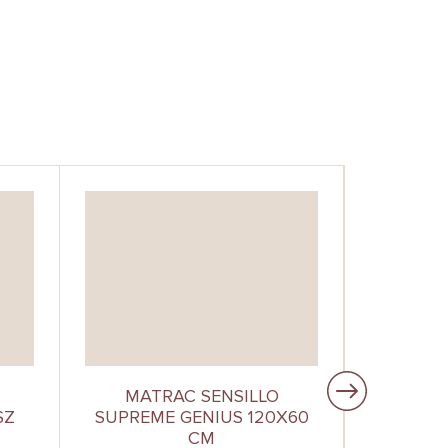
MATRAC SENSILLO
MATRAC 
SZ
SUPREME GENIUS 120X60
HR 12
CM