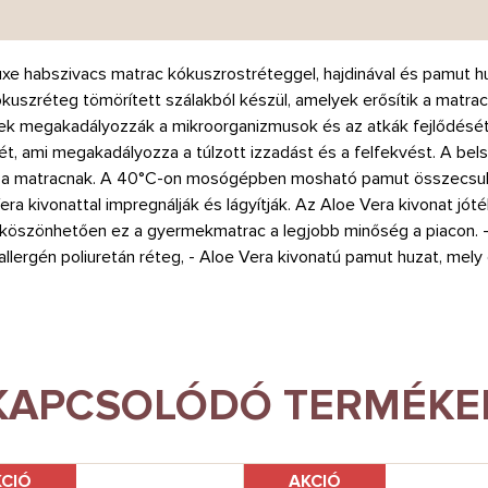
Luxe habszivacs matrac kókuszrostréteggel, hajdinával és pamut h
kuszréteg tömörített szálakból készül, amelyek erősítik a matr
lyek megakadályozzák a mikroorganizmusok és az atkák fejlődésé
, ami megakadályozza a túlzott izzadást és a felfekvést. A bels
 a matracnak. A 40°C-on mosógépben mosható pamut összecsukha
a kivonattal impregnálják és lágyítják. Az Aloe Vera kivonat jóté
köszönhetően ez a gyermekmatrac a legjobb minőség a piacon. - 
poallergén poliuretán réteg, - Aloe Vera kivonatú pamut huzat, mel
KAPCSOLÓDÓ TERMÉKE
KCIÓ
AKCIÓ