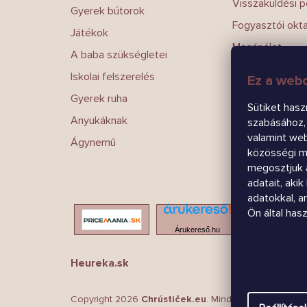
Visszaküldési po
Gyerek bútorok
Fogyasztói okt
Játékok
Magánélet
A baba szükségletei
Írj nekünk
Iskolai felszerelés
Ez a webo
Kapcsolatokat
Gyerek ruha
Sütiket hasz
Anyukáknak
szabásához, 
valamint we
Ágynemű
közösségi mé
megosztjuk 
adatait, aki
adatokkal, 
Ön által has
Árukereső.hu
Heureka.sk
Copyright 2026
Chrústiček.eu
. Minden jog fenntartva