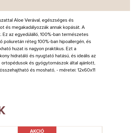
uzattal Aloe Verával, egészséges és
acot és megakadályozzák annak kopását. A
t. Ez az egyedülálló, 100%-ban természetes
ő poliuretán réteg 100%-ban hipoallergén, és
tó huzat is nagyon praktikus. Ezt a
kony hidratáló és nyugtató hatású, és ideális az
ortopédusok és gyógytornászok által ajánlott,
y összehajtható és mosható, - méretei: 12x60x11
K
AKCIÓ