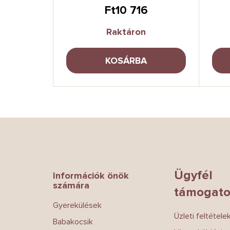
8
Ft10 716
Raktáron
A
KOSÁRBA
L
á
b
l
é
Ügyfél
Információk önök
c
számára
támogato
Gyerekülések
Üzleti feltétele
Babakocsik