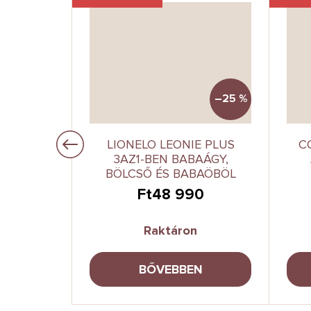
–25 %
SZŐNYEG
LIONELO LEONIE PLUS
C
 200 *
3AZ1-BEN BABAÁGY,
OREST
BÖLCSŐ ÉS BABAÖBÖL
0
Ft48 990
Raktáron
A
BŐVEBBEN