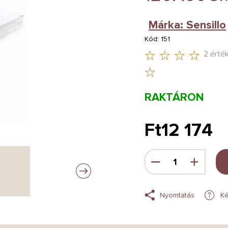
Márka:
Sensillo
Kód:
151
2 érté
A
TERMÉK
RAKTÁRON
ÁTLAGOS
ÉRTÉKELÉSE
Ft12 174
5-
Egységár:
BŐL
5,0
CSILLAG.
Nyomtatás
Ké