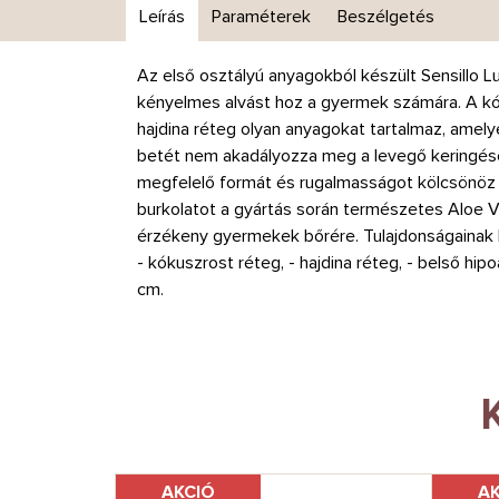
Leírás
Paraméterek
Beszélgetés
Az első osztályú anyagokból készült Sensillo 
kényelmes alvást hoz a gyermek számára. A kó
hajdina réteg olyan anyagokat tartalmaz, ame
betét nem akadályozza meg a levegő keringését
megfelelő formát és rugalmasságot kölcsönöz
burkolatot a gyártás során természetes Aloe Ver
érzékeny gyermekek bőrére. Tulajdonságainak 
- kókuszrost réteg, - hajdina réteg, - belső hi
cm.
AKCIÓ
A