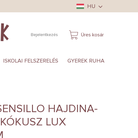
HU
Üres kosár
Bejelentkezés
KOSÁR
ISKOLAI FELSZERELÉS
GYEREK RUHA
ANYUKÁ
ENSILLO HAJDINA-
-KÓKUSZ LUX
M