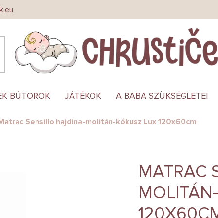
k.eu
EK BÚTOROK
JÁTÉKOK
A BABA SZÜKSÉGLETEI
Matrac Sensillo hajdina-molitán-kókusz Lux 120x60cm
MATRAC S
MOLITÁN
120X60C