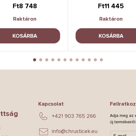
Ft8 748
Ft11 445
Raktáron
Raktáron
KOSÁRBA
KOSÁRBA
Kapcsolat
Feliratkoz
ttság
+421 903 765 266
Adja meg az e
új termékeiről
k
info
@
chrusticek.eu
E-mail