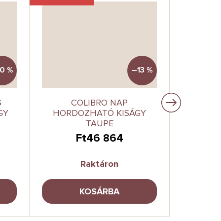
0 %
–13 %
S
COLIBRO NAP
UTAZÓÁ
GY
HORDOZHATÓ KISÁGY
TAUPE
Ft46 864
Raktáron
KOSÁRBA