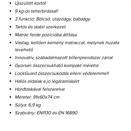
Újszülött kortól
9 kg-os teherbírással!
3 funkció: Bölcső, utazóágy, babaágy
Tartós és stabil szerkezet
Matrac ferde pozícióba állítása
Vastag, kellően kemény matraccal, melynek huzata
levehető
Innovatív, szabadalmazott billenprendszer zárral
Gyorsan összecsukható kompakt méretre
LockGuard összecsukódás elleni védelemmel!
Hálós oldalak a jó légáramlásért
Hordtáskával felszerelve
Méretei: 91x60x74 cm
Súlya: 6,9 kg
Szabvány: EN1130 és EN 16890