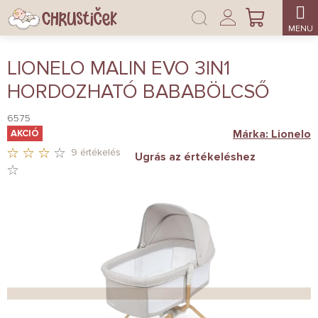
Ugrás
Bejelentkezés
a
KOSÁR
fő
tartalomhoz
LIONELO MALIN EVO 3IN1
HORDOZHATÓ BABABÖLCSŐ
6575
Márka:
Lionelo
AKCIÓ
9 értékelés
Ugrás az értékeléshez
A
TERMÉK
ÁTLAGOS
ÉRTÉKELÉSE
5-
BŐL
3,3
CSILLAG.