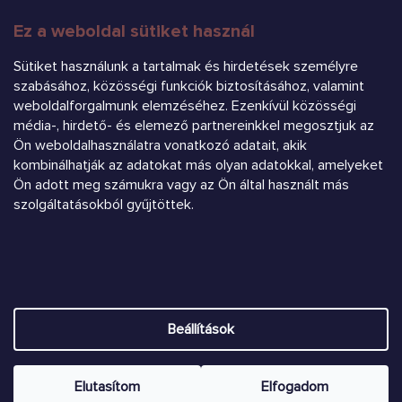
Ez a weboldal sütiket használ
FELIRATKOZÁS
Sütiket használunk a tartalmak és hirdetések személyre
szabásához, közösségi funkciók biztosításához, valamint
weboldalforgalmunk elemzéséhez. Ezenkívül közösségi
média-, hirdető- és elemező partnereinkkel megosztjuk az
Ön weboldalhasználatra vonatkozó adatait, akik
kombinálhatják az adatokat más olyan adatokkal, amelyeket
Árukereső.hu
Ön adott meg számukra vagy az Ön által használt más
szolgáltatásokból gyűjtöttek.
Heureka.sk
Shoptet készítette
Beállítások
Copyright 2026
Chrústiček.eu
. Minden jog fenntartva.
Süti
beállítások szerkesztése
Elutasítom
Elfogadom