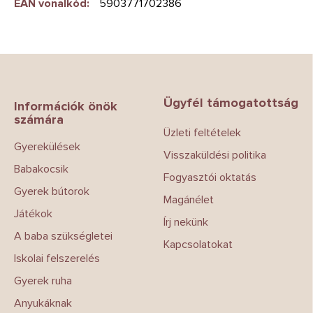
EAN vonalkód
:
5903771702386
L
á
b
Ügyfél támogatottság
l
Információk önök
számára
é
Üzleti feltételek
c
Gyerekülések
Visszaküldési politika
Babakocsik
Fogyasztói oktatás
Gyerek bútorok
Magánélet
Játékok
Írj nekünk
A baba szükségletei
Kapcsolatokat
Iskolai felszerelés
Gyerek ruha
Anyukáknak