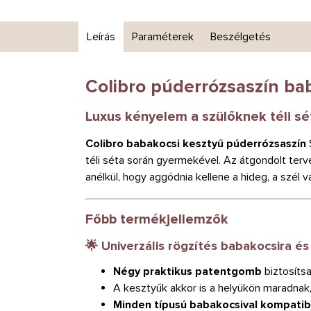
Leírás
Paraméterek
Beszélgetés
Colibro púderrózsaszín ba
Luxus kényelem a szülőknek téli sé
Colibro babakocsi kesztyű púderrózsaszín
téli séta során gyermekével. Az átgondolt te
anélkül, hogy aggódnia kellene a hideg, a szél v
Főbb termékjellemzők
🌟 Univerzális rögzítés babakocsira é
Négy praktikus patentgomb
biztosíts
A kesztyűk akkor is a helyükön maradnak,
Minden típusú babakocsival kompatibi