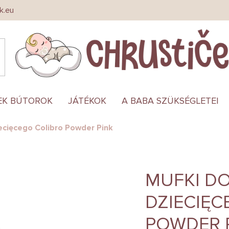
k.eu
EK BÚTOROK
JÁTÉKOK
A BABA SZÜKSÉGLETEI
ecięcego Colibro Powder Pink
MUFKI D
DZIECIĘC
POWDER 