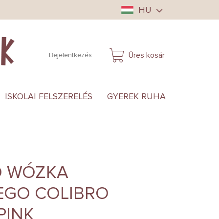
HU
Üres kosár
Bejelentkezés
KOSÁR
ISKOLAI FELSZERELÉS
GYEREK RUHA
ANYUKÁ
O WÓZKA
EGO COLIBRO
PINK