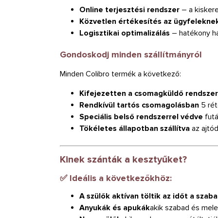
Online terjesztési rendszer
– a kisker
Közvetlen értékesítés az ügyfelekne
Logisztikai optimalizálás
– hatékony há
Gondoskodj minden szállítmányról
Minden Colibro termék a következő:
Kifejezetten a csomagküldő rendsze
Rendkívül tartós csomagolásban
5 ré
Speciális belső rendszerrel védve
futá
Tökéletes állapotban szállítva
az ajtód
Kinek szánták a kesztyűket?
✅ Ideális a következőkhöz:
A szülők aktívan töltik az időt a szab
Anyukák és apukák
akik szabad és mele