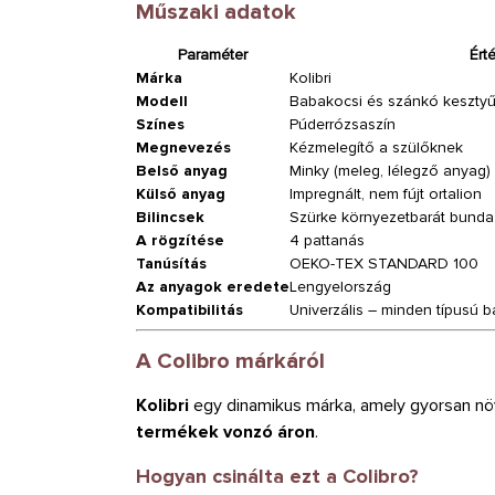
Műszaki adatok
Paraméter
Ért
Márka
Kolibri
Modell
Babakocsi és szánkó keszty
Színes
Púderrózsaszín
Megnevezés
Kézmelegítő a szülőknek
Belső anyag
Minky (meleg, lélegző anyag)
Külső anyag
Impregnált, nem fújt ortalion
Bilincsek
Szürke környezetbarát bunda
A rögzítése
4 pattanás
Tanúsítás
OEKO-TEX STANDARD 100
Az anyagok eredete
Lengyelország
Kompatibilitás
Univerzális – minden típusú
A Colibro márkáról
Kolibri
egy dinamikus márka, amely gyorsan nö
termékek vonzó áron
.
Hogyan csinálta ezt a Colibro?