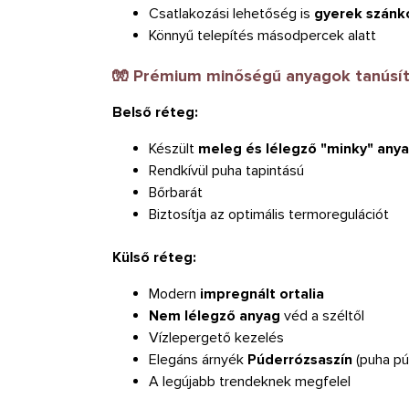
Csatlakozási lehetőség is
gyerek szánk
Könnyű telepítés másodpercek alatt
🧤 Prémium minőségű anyagok tanúsít
Belső réteg:
Készült
meleg és lélegző "minky" any
Rendkívül puha tapintású
Bőrbarát
Biztosítja az optimális termoregulációt
Külső réteg:
Modern
impregnált ortalia
Nem lélegző anyag
véd a széltől
Vízlepergető kezelés
Elegáns árnyék
Púderrózsaszín
(puha pú
A legújabb trendeknek megfelel