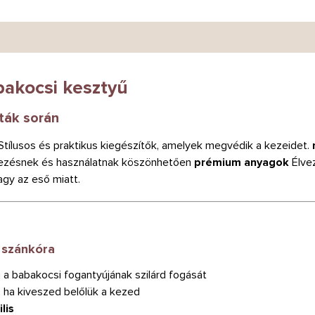
bakocsi kesztyű
ták során
Stílusos és praktikus kiegészítők, amelyek megvédik a kezeidet.
rvezésnek és használatnak köszönhetően
prémium anyagok
Élve
agy az eső miatt.
s szánkóra
a a babakocsi fogantyújának szilárd fogását
 ha kiveszed belőlük a kezed
lis