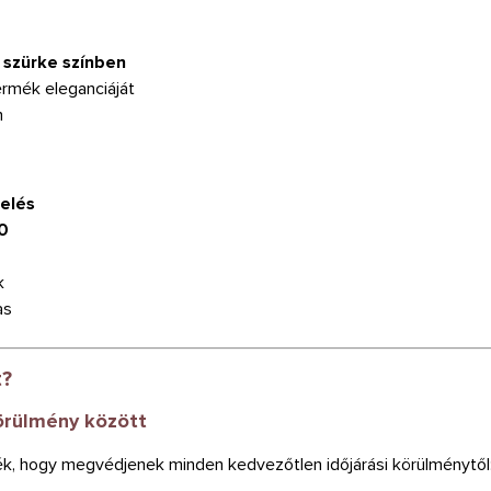
 szürke színben
ermék eleganciáját
n
elés
0
k
as
t?
örülmény között
ék, hogy megvédjenek minden kedvezőtlen időjárási körülménytől