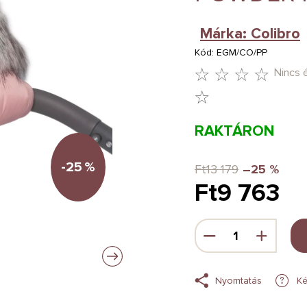
Márka:
Colibro
Kód:
EGM/CO/PP
Nincs 
A
TERMÉK
RAKTÁRON
ÁTLAGOS
ÉRTÉKELÉSE
-25
%
Ft13 179
–25 %
Ft9 763
5-
BŐL
Egységár:
0,0
CSILLAG.
Nyomtatás
Ké