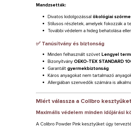
Mandzsetták:
Divatos kidolgozással
ökológiai szőrme
Stílusos részletek, amelyek fokozzák a t
További védelem a hideg behatolása elle
✅ Tanúsítvány és biztonság
Minden felhasznált szövet
Lengyel term
Bizonyítvány
OEKO-TEX STANDARD 10
Garantált
gyermekbiztonság
Káros anyagokat nem tartalmazó anyago
Allergiában szenvedők számára is alkalm
Miért válassza a Colibro kesztyűke
Maximális védelem minden időjárási k
A Colibro Powder Pink kesztyűket úgy tervezt