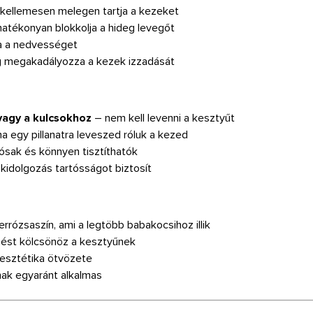
 kellemesen melegen tartja a kezeket
s hatékonyan blokkolja a hideg levegőt
tja a nedvességet
g megakadályozza a kezek izzadását
vagy a kulcsokhoz
– nem kell levenni a kesztyűt
ha egy pillanatra leveszed róluk a kezed
ósak és könnyen tisztíthatók
kidolgozás tartósságot biztosít
rrózsaszín, ami a legtöbb babakocsihoz illik
nést kölcsönöz a kesztyűnek
 esztétika ötvözete
ak egyaránt alkalmas