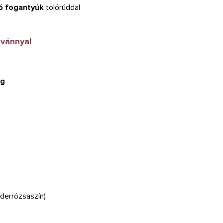
ó fogantyúk
tolórúddal
vánnyal
ag
derrózsaszín)