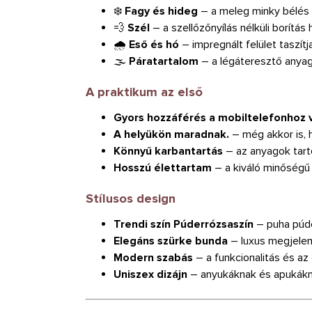
❄️
Fagy és hideg
– a meleg minky bélés
💨
Szél
– a szellőzőnyílás nélküli borítá
🌧️
Eső és hó
– impregnált felület taszí
🌫️
Páratartalom
– a légáteresztő anya
A praktikum az első
Gyors hozzáférés a mobiltelefonhoz 
A helyükön maradnak.
– még akkor is, 
Könnyű karbantartás
– az anyagok tart
Hosszú élettartam
– a kiváló minőségű 
Stílusos design
Trendi szín Púderrózsaszín
– puha púde
Elegáns szürke bunda
– luxus megjele
Modern szabás
– a funkcionalitás és az
Uniszex dizájn
– anyukáknak és apukákn