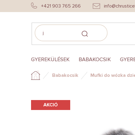
Ugrás
+421 903 765 266
info@chrustice
a
fő
tartalomhoz
KERESÉS
GYEREKÜLÉSEK
BABAKOCSIK
GYER
Babakocsik
Mufki do wózka dzi
Kezdőlap
AKCIÓ