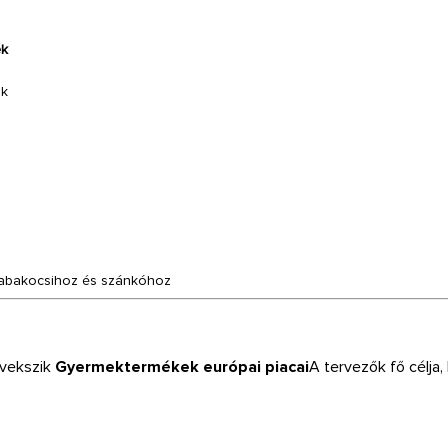
ék
űk
 babakocsihoz és szánkóhoz
vekszik
Gyermektermékek európai piacai
A tervezők fő célja,