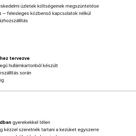
eskedelmi üzletek költségeinek megszüntetése
k
– felesleges közbenső kapcsolatok nélkül
zhozszállítás
rhez tervezve
tegű hullámkartonból készült
rszállítás során
ig
adban
gyerekekkel télen
g kézzel szeretnék tartani a kezüket egyszerre