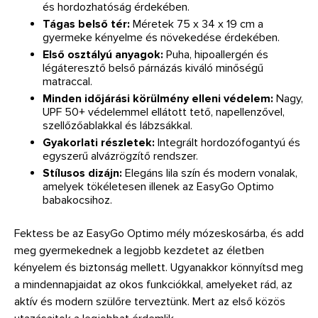
és hordozhatóság érdekében.
Tágas belső tér:
Méretek 75 x 34 x 19 cm a
gyermeke kényelme és növekedése érdekében.
Első osztályú anyagok:
Puha, hipoallergén és
légáteresztő belső párnázás kiváló minőségű
matraccal.
Minden időjárási körülmény elleni védelem:
Nagy,
UPF 50+ védelemmel ellátott tető, napellenzővel,
szellőzőablakkal és lábzsákkal.
Gyakorlati részletek:
Integrált hordozófogantyú és
egyszerű alvázrögzítő rendszer.
Stílusos dizájn:
Elegáns lila szín és modern vonalak,
amelyek tökéletesen illenek az EasyGo Optimo
babakocsihoz.
Fektess be az EasyGo Optimo mély mózeskosárba, és add
meg gyermekednek a legjobb kezdetet az életben
kényelem és biztonság mellett. Ugyanakkor könnyítsd meg
a mindennapjaidat az okos funkciókkal, amelyeket rád, az
aktív és modern szülőre terveztünk. Mert az első közös