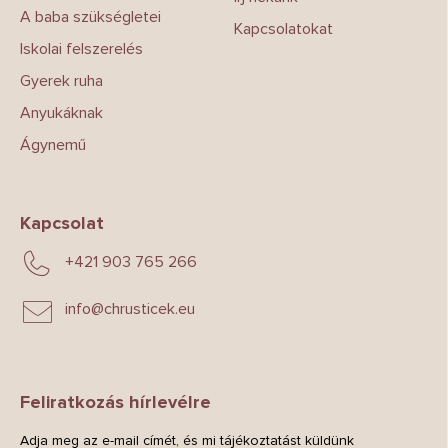
A baba szükségletei
Kapcsolatokat
Iskolai felszerelés
Gyerek ruha
Anyukáknak
Ágynemű
Kapcsolat
+421 903 765 266
info
@
chrusticek.eu
Feliratkozás hírlevélre
Adja meg az e-mail címét, és mi tájékoztatást küldünk