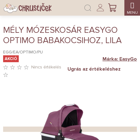
Ugrás
Bejelentkezés
a
KOSÁR
fő
tartalomhoz
MÉLY MÓZESKOSÁR EASYGO
OPTIMO BABAKOCSIHOZ, LILA
EGG/EA/OPTIMO/PU
Márka:
EasyGo
AKCIÓ
Nincs értékelés
Ugrás az értékeléshez
A
TERMÉK
ÁTLAGOS
ÉRTÉKELÉSE
5-
BŐL
0,0
CSILLAG.