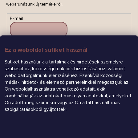
webáruházunk új termékeiről.
E-mail
Ez a weboldal sütiket használ
FELIRATKOZÁS
Sütiket használunk a tartalmak és hirdetések személyre
szabásához, közösségi funkciók biztosításához, valamint
weboldalforgalmunk elemzéséhez. Ezenkívül közösségi
média-, hirdető- és elemező partnereinkkel megosztjuk az
Ön weboldalhasználatra vonatkozó adatait, akik
kombinálhatják az adatokat más olyan adatokkal, amelyeket
Árukereső.hu
Ön adott meg számukra vagy az Ön által használt más
szolgáltatásokból gyűjtöttek.
Heureka.sk