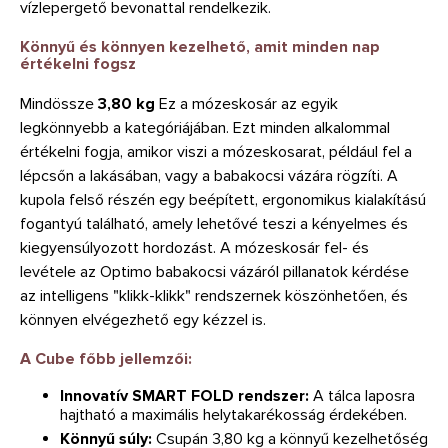
vízlepergető bevonattal rendelkezik.
Könnyű és könnyen kezelhető, amit minden nap
értékelni fogsz
Mindössze
3,80 kg
Ez a mózeskosár az egyik
legkönnyebb a kategóriájában. Ezt minden alkalommal
értékelni fogja, amikor viszi a mózeskosarat, például fel a
lépcsőn a lakásában, vagy a babakocsi vázára rögzíti. A
kupola felső részén egy beépített, ergonomikus kialakítású
fogantyú található, amely lehetővé teszi a kényelmes és
kiegyensúlyozott hordozást. A mózeskosár fel- és
levétele az Optimo babakocsi vázáról pillanatok kérdése
az intelligens "klikk-klikk" rendszernek köszönhetően, és
könnyen elvégezhető egy kézzel is.
A Cube főbb jellemzői:
Innovatív SMART FOLD rendszer:
A tálca laposra
hajtható a maximális helytakarékosság érdekében.
Könnyű súly:
Csupán 3,80 kg a könnyű kezelhetőség