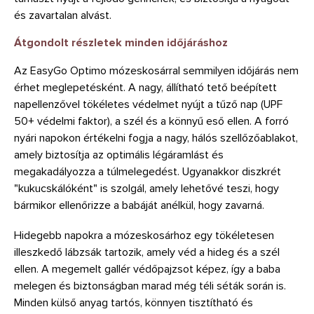
és zavartalan alvást.
Átgondolt részletek minden időjáráshoz
Az EasyGo Optimo mózeskosárral semmilyen időjárás nem
érhet meglepetésként. A nagy, állítható tető beépített
napellenzővel tökéletes védelmet nyújt a tűző nap (UPF
50+ védelmi faktor), a szél és a könnyű eső ellen. A forró
nyári napokon értékelni fogja a nagy, hálós szellőzőablakot,
amely biztosítja az optimális légáramlást és
megakadályozza a túlmelegedést. Ugyanakkor diszkrét
"kukucskálóként" is szolgál, amely lehetővé teszi, hogy
bármikor ellenőrizze a babáját anélkül, hogy zavarná.
Hidegebb napokra a mózeskosárhoz egy tökéletesen
illeszkedő lábzsák tartozik, amely véd a hideg és a szél
ellen. A megemelt gallér védőpajzsot képez, így a baba
melegen és biztonságban marad még téli séták során is.
Minden külső anyag tartós, könnyen tisztítható és