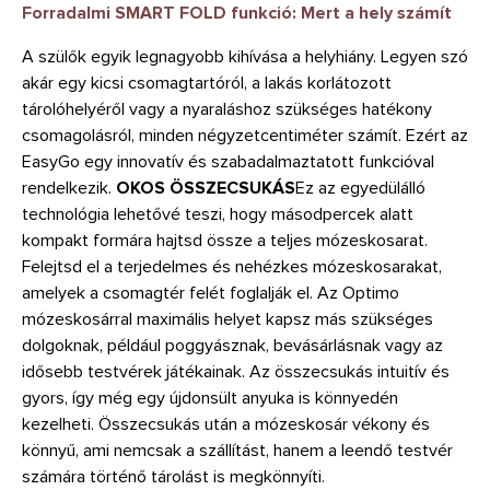
Forradalmi SMART FOLD funkció: Mert a hely számít
A szülők egyik legnagyobb kihívása a helyhiány. Legyen szó
akár egy kicsi csomagtartóról, a lakás korlátozott
tárolóhelyéről vagy a nyaraláshoz szükséges hatékony
csomagolásról, minden négyzetcentiméter számít. Ezért az
EasyGo egy innovatív és szabadalmaztatott funkcióval
rendelkezik.
OKOS ÖSSZECSUKÁS
Ez az egyedülálló
technológia lehetővé teszi, hogy másodpercek alatt
kompakt formára hajtsd össze a teljes mózeskosarat.
Felejtsd el a terjedelmes és nehézkes mózeskosarakat,
amelyek a csomagtér felét foglalják el. Az Optimo
mózeskosárral maximális helyet kapsz más szükséges
dolgoknak, például poggyásznak, bevásárlásnak vagy az
idősebb testvérek játékainak. Az összecsukás intuitív és
gyors, így még egy újdonsült anyuka is könnyedén
kezelheti. Összecsukás után a mózeskosár vékony és
könnyű, ami nemcsak a szállítást, hanem a leendő testvér
számára történő tárolást is megkönnyíti.