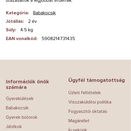
utazásaitok a legjobbat érdemlik.
Kategória
:
Babakocsik
Jótállás
:
2 év
Súly
:
4.5 kg
EAN vonalkód
:
5908214731435
L
á
b
Ügyfél támogatottság
l
Információk önök
számára
é
Üzleti feltételek
c
Gyerekülések
Visszaküldési politika
Babakocsik
Fogyasztói oktatás
Gyerek bútorok
Magánélet
Játékok
Írj nekünk