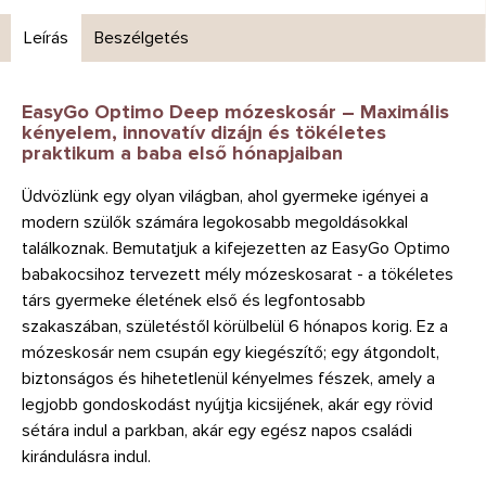
Leírás
Beszélgetés
EasyGo Optimo Deep mózeskosár – Maximális
kényelem, innovatív dizájn és tökéletes
praktikum a baba első hónapjaiban
Üdvözlünk egy olyan világban, ahol gyermeke igényei a
modern szülők számára legokosabb megoldásokkal
találkoznak. Bemutatjuk a kifejezetten az EasyGo Optimo
babakocsihoz tervezett mély mózeskosarat - a tökéletes
társ gyermeke életének első és legfontosabb
szakaszában, születéstől körülbelül 6 hónapos korig. Ez a
mózeskosár nem csupán egy kiegészítő; egy átgondolt,
biztonságos és hihetetlenül kényelmes fészek, amely a
legjobb gondoskodást nyújtja kicsijének, akár egy rövid
sétára indul a parkban, akár egy egész napos családi
kirándulásra indul.