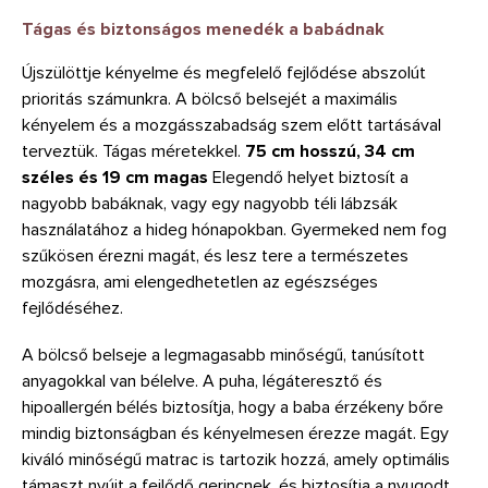
Tágas és biztonságos menedék a babádnak
Újszülöttje kényelme és megfelelő fejlődése abszolút
prioritás számunkra. A bölcső belsejét a maximális
kényelem és a mozgásszabadság szem előtt tartásával
terveztük. Tágas méretekkel.
75 cm hosszú, 34 cm
széles és 19 cm magas
Elegendő helyet biztosít a
nagyobb babáknak, vagy egy nagyobb téli lábzsák
használatához a hideg hónapokban. Gyermeked nem fog
szűkösen érezni magát, és lesz tere a természetes
mozgásra, ami elengedhetetlen az egészséges
fejlődéséhez.
A bölcső belseje a legmagasabb minőségű, tanúsított
anyagokkal van bélelve. A puha, légáteresztő és
hipoallergén bélés biztosítja, hogy a baba érzékeny bőre
mindig biztonságban és kényelmesen érezze magát. Egy
kiváló minőségű matrac is tartozik hozzá, amely optimális
támaszt nyújt a fejlődő gerincnek, és biztosítja a nyugodt