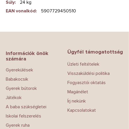
Súly
:
24 kg
EAN vonalkód
:
5907729450510
L
á
b
Ügyfél támogatottság
l
Információk önök
számára
é
Üzleti feltételek
c
Gyerekülések
Visszaküldési politika
Babakocsik
Fogyasztói oktatás
Gyerek bútorok
Magánélet
Játékok
Írj nekünk
A baba szükségletei
Kapcsolatokat
Iskolai felszerelés
Gyerek ruha