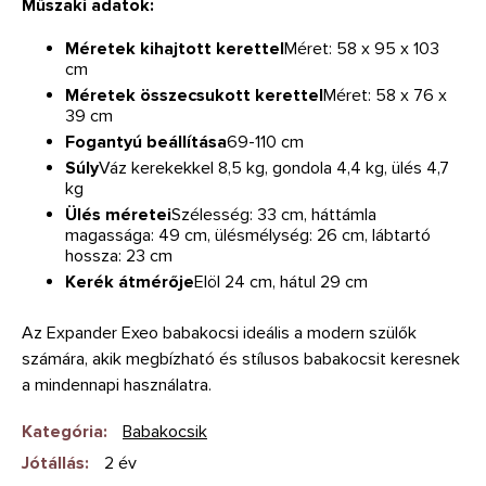
Műszaki adatok:
Méretek kihajtott kerettel
Méret: 58 x 95 x 103
cm
Méretek összecsukott kerettel
Méret: 58 x 76 x
39 cm
Fogantyú beállítása
69-110 cm
Súly
Váz kerekekkel 8,5 kg, gondola 4,4 kg, ülés 4,7
kg
Ülés méretei
Szélesség: 33 cm, háttámla
magassága: 49 cm, ülésmélység: 26 cm, lábtartó
hossza: 23 cm
Kerék átmérője
Elöl 24 cm, hátul 29 cm
Az Expander Exeo babakocsi ideális a modern szülők
számára, akik megbízható és stílusos babakocsit keresnek
a mindennapi használatra.
Kategória
:
Babakocsik
Jótállás
:
2 év