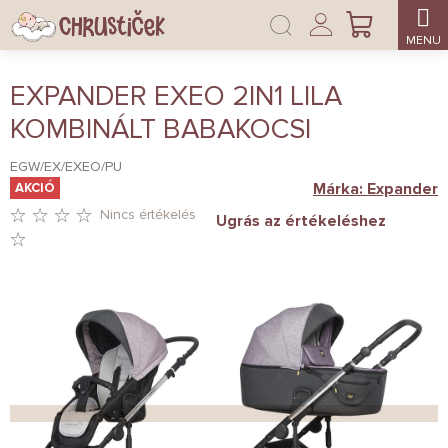
Ugrás
Bejelentkezés
a
KOSÁR
fő
tartalomhoz
EXPANDER EXEO 2IN1 LILA
KOMBINÁLT BABAKOCSI
EGW/EX/EXEO/PU
Márka:
Expander
AKCIÓ
Nincs értékelés
Ugrás az értékeléshez
A
TERMÉK
ÁTLAGOS
ÉRTÉKELÉSE
5-
BŐL
0,0
CSILLAG.