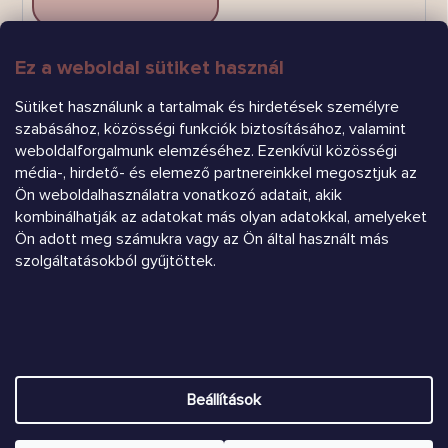
Ez a weboldal sütiket használ
FELIRATKOZÁS
Sütiket használunk a tartalmak és hirdetések személyre
szabásához, közösségi funkciók biztosításához, valamint
weboldalforgalmunk elemzéséhez. Ezenkívül közösségi
média-, hirdető- és elemező partnereinkkel megosztjuk az
Ön weboldalhasználatra vonatkozó adatait, akik
kombinálhatják az adatokat más olyan adatokkal, amelyeket
Árukereső.hu
Ön adott meg számukra vagy az Ön által használt más
szolgáltatásokból gyűjtöttek.
Heureka.sk
Shoptet készítette
Beállítások
Copyright 2026
Chrústiček.eu
. Minden jog fenntartva.
Süti
beállítások szerkesztése