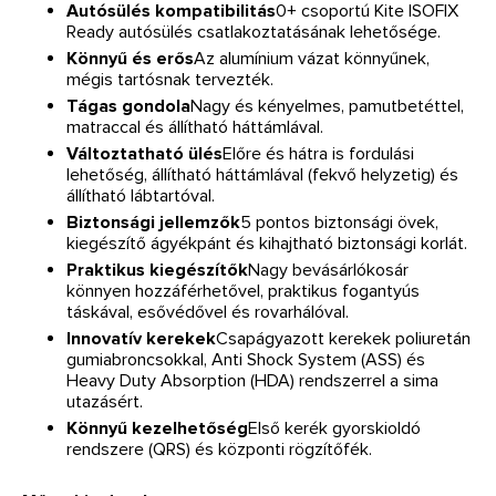
Autósülés kompatibilitás
0+ csoportú Kite ISOFIX
Ready autósülés csatlakoztatásának lehetősége.
Könnyű és erős
Az alumínium vázat könnyűnek,
mégis tartósnak tervezték.
Tágas gondola
Nagy és kényelmes, pamutbetéttel,
matraccal és állítható háttámlával.
Változtatható ülés
Előre és hátra is fordulási
lehetőség, állítható háttámlával (fekvő helyzetig) és
állítható lábtartóval.
Biztonsági jellemzők
5 pontos biztonsági övek,
kiegészítő ágyékpánt és kihajtható biztonsági korlát.
Praktikus kiegészítők
Nagy bevásárlókosár
könnyen hozzáférhetővel, praktikus fogantyús
táskával, esővédővel és rovarhálóval.
Innovatív kerekek
Csapágyazott kerekek poliuretán
gumiabroncsokkal, Anti Shock System (ASS) és
Heavy Duty Absorption (HDA) rendszerrel a sima
utazásért.
Könnyű kezelhetőség
Első kerék gyorskioldó
rendszere (QRS) és központi rögzítőfék.