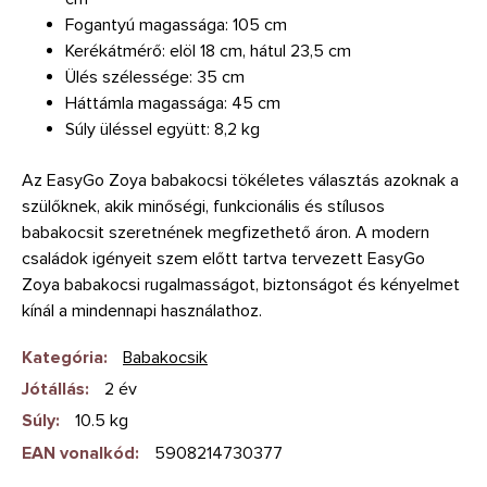
Fogantyú magassága: 105 cm
Kerékátmérő: elöl 18 cm, hátul 23,5 cm
Ülés szélessége: 35 cm
Háttámla magassága: 45 cm
Súly üléssel együtt: 8,2 kg
Az EasyGo Zoya babakocsi tökéletes választás azoknak a
szülőknek, akik minőségi, funkcionális és stílusos
babakocsit szeretnének megfizethető áron. A modern
családok igényeit szem előtt tartva tervezett EasyGo
Zoya babakocsi rugalmasságot, biztonságot és kényelmet
kínál a mindennapi használathoz.
Kategória
:
Babakocsik
Jótállás
:
2 év
Súly
:
10.5 kg
EAN vonalkód
:
5908214730377