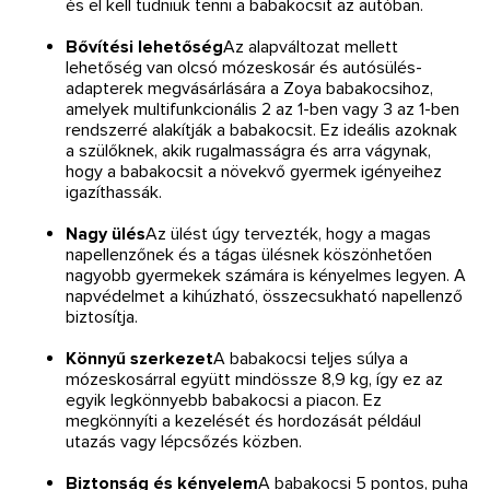
és el kell tudniuk tenni a babakocsit az autóban.
Bővítési lehetőség
Az alapváltozat mellett
lehetőség van olcsó mózeskosár és autósülés-
adapterek megvásárlására a Zoya babakocsihoz,
amelyek multifunkcionális 2 az 1-ben vagy 3 az 1-ben
rendszerré alakítják a babakocsit. Ez ideális azoknak
a szülőknek, akik rugalmasságra és arra vágynak,
hogy a babakocsit a növekvő gyermek igényeihez
igazíthassák.
Nagy ülés
Az ülést úgy tervezték, hogy a magas
napellenzőnek és a tágas ülésnek köszönhetően
nagyobb gyermekek számára is kényelmes legyen. A
napvédelmet a kihúzható, összecsukható napellenző
biztosítja.
Könnyű szerkezet
A babakocsi teljes súlya a
mózeskosárral együtt mindössze 8,9 kg, így ez az
egyik legkönnyebb babakocsi a piacon. Ez
megkönnyíti a kezelését és hordozását például
utazás vagy lépcsőzés közben.
Biztonság és kényelem
A babakocsi 5 pontos, puha