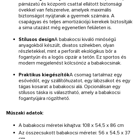
párnázatú és központi csattal ellátott biztonsági
övekkel van felszerelve, amelyek maximális
biztonságot nyújtanak a gyermek számára. A
csapágyas és teljes amortizációjú kerekek biztosítják
a sima utazást még egyenetlen felületen is.
Stílusos design
A babakocsi kiváló minőségű
anyagokból készült, divatos színekben, olyan
részletekkel, mint a perforált ekológikus bőr a
fogantyún és a logós cipzár a tetőn. Ez sportos és
modern megjelenést kölcsönöz a babakocsinak.
Praktikus kiegészítők
A csomag tartalmaz egy
esővédőt, egy szállítóhuzatot, egy lábzsákot és egy
tágas kosarat a babakocsi alá. Opcionálisan egy
stílusos táska is választható, amely a babakocsi
fogantyújára rögzíthető.
Műszaki adatok
:
A babakocsi méretei kihajtva: 108 x 54,5 x 86 cm
Az összecsukott babakocsi méretei: 56 x 54,5 x 37
cm