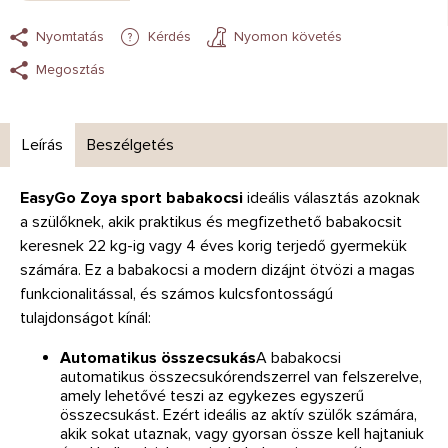
Nyomtatás
Kérdés
Nyomon követés
Megosztás
Leírás
Beszélgetés
EasyGo Zoya sport babakocsi
ideális választás azoknak
a szülőknek, akik praktikus és megfizethető babakocsit
keresnek 22 kg-ig vagy 4 éves korig terjedő gyermekük
számára. Ez a babakocsi a modern dizájnt ötvözi a magas
funkcionalitással, és számos kulcsfontosságú
tulajdonságot kínál:
Automatikus összecsukás
A babakocsi
automatikus összecsukórendszerrel van felszerelve,
amely lehetővé teszi az egykezes egyszerű
összecsukást. Ezért ideális az aktív szülők számára,
akik sokat utaznak, vagy gyorsan össze kell hajtaniuk