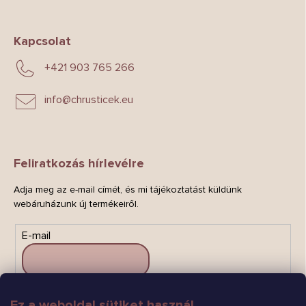
Kapcsolat
+421 903 765 266
info
@
chrusticek.eu
Feliratkozás hírlevélre
Adja meg az e-mail címét, és mi tájékoztatást küldünk
webáruházunk új termékeiről.
E-mail
Ez a weboldal sütiket használ