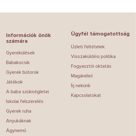
L
á
b
Ügyfél támogatottság
l
Információk önök
számára
é
Üzleti feltételek
c
Gyerekülések
Visszaküldési politika
Babakocsik
Fogyasztói oktatás
Gyerek bútorok
Magánélet
Játékok
Írj nekünk
A baba szükségletei
Kapcsolatokat
Iskolai felszerelés
Gyerek ruha
Anyukáknak
Ágynemű