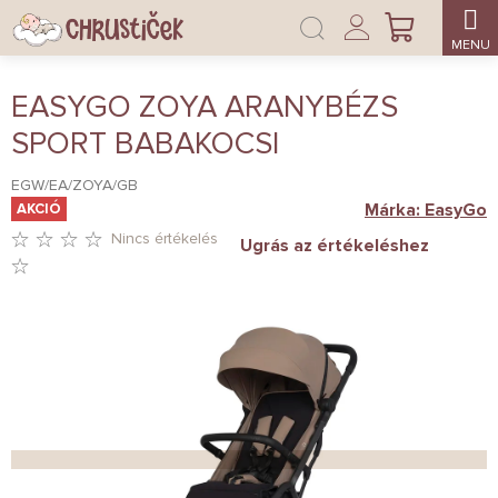
Ugrás
Bejelentkezés
a
KOSÁR
fő
tartalomhoz
EASYGO ZOYA ARANYBÉZS
SPORT BABAKOCSI
EGW/EA/ZOYA/GB
Márka:
EasyGo
AKCIÓ
Nincs értékelés
Ugrás az értékeléshez
A
TERMÉK
ÁTLAGOS
ÉRTÉKELÉSE
5-
BŐL
0,0
CSILLAG.