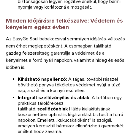
biztonságosan legyen rögzítve anélkül, hogy bármi
nyomja vagy korlátozná a mozgását.
Minden időjárásra felkészülve: Védelem és
kényelem egész évben
Az EasyGo Soul babakocsival semmilyen időjárás-változás
nem érhet meglepetésként. A csomagban található
gazdag felszereltség garantálja a védelmet és a
kényelmet a forró nyári napokon, valamint a hideg és esős
időben is.
Kihúzható napellenző:
A tágas, további résszel
bővíthető ponyva tökéletes védelmet nyújt a tűző
nap, a szél és a könnyű eső ellen.
Integrált szellőzőnyílás és ablak:
A tetőben egy
praktikus tárolórekesz
található.
szellőzőablak
Hálós kialakításának
köszönhetően optimális légáramlást biztosít a forró
napokon. Emellett „kukucskálóként” is szolgál,
amelyen keresztül bármikor ellenőrizheti gyermekét
anélkül, hogy zavarná.