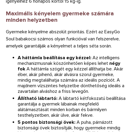
igényeihez 6 hónapos kortól 15 kg-ig.
Maximális kényelem gyermeke számára
minden helyzetben
Gyermeke kényelme abszolút prioritás. Ezért az EasyGo
Soul babakocsi számos olyan funkcióval van felszerelve,
amelyek garantálják a kényelmet a teljes séta során.
A háttámla beállítása egy kézzel:
Az intelligens
mechanizmusnak köszönhetően képes lehet
négy
fok
A háttámla szögét egy kézzel állíthatja be. Akár
éber, akár pihenő, akár alvásra szorul gyermeke,
mindig megtalálhatja számára az ideális pozíciót. A
majdnem vízszintes helyzetbe dönthetőség ideális a
zavartalan alváshoz a friss levegőn.
Állítható lábtartó:
A lábtartó kétfokozatú beállítása
garantálja a gyermek lábainak megfelelő
alátámasztását minden korban és bármilyen
testhelyzetben, akár ülve, akár fekve.
5 pontos biztonsági övek:
A puha, párnázott
biztonsági övek biztosítják, hogy gyermeke mindig