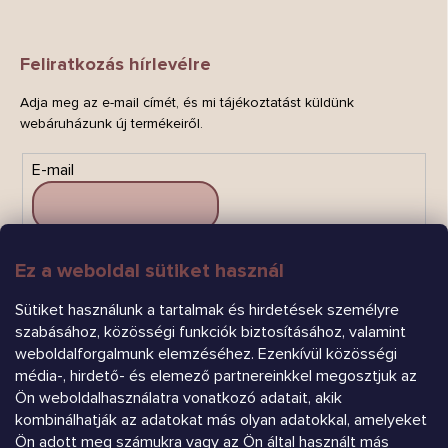
Feliratkozás hírlevélre
Adja meg az e-mail címét, és mi tájékoztatást küldünk
webáruházunk új termékeiről.
E-mail
Ez a weboldal sütiket használ
FELIRATKOZÁS
Sütiket használunk a tartalmak és hirdetések személyre
szabásához, közösségi funkciók biztosításához, valamint
weboldalforgalmunk elemzéséhez. Ezenkívül közösségi
média-, hirdető- és elemező partnereinkkel megosztjuk az
Ön weboldalhasználatra vonatkozó adatait, akik
kombinálhatják az adatokat más olyan adatokkal, amelyeket
Ön adott meg számukra vagy az Ön által használt más
Árukereső.hu