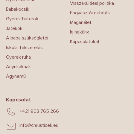
Visszaküldési politika
Babakocsik
Fogyasztói oktatás
Gyerek bútorok
Magánélet
Játékok
Írj nekünk
A baba szükségletei
Kapcsolatokat
Iskolai felszerelés
Gyerek ruha
Anyukáknak
Ágynemű
Kapcsolat
+421 903 765 266
info
@
chrusticek.eu