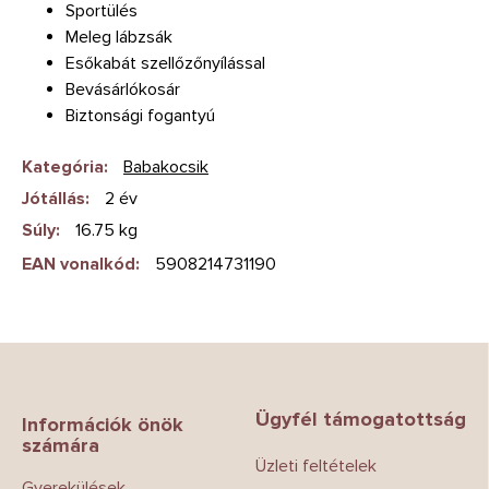
Sportülés
Meleg lábzsák
Esőkabát szellőzőnyílással
Bevásárlókosár
Biztonsági fogantyú
Kategória
:
Babakocsik
Jótállás
:
2 év
Súly
:
16.75 kg
EAN vonalkód
:
5908214731190
L
á
b
Ügyfél támogatottság
l
Információk önök
számára
é
Üzleti feltételek
c
Gyerekülések