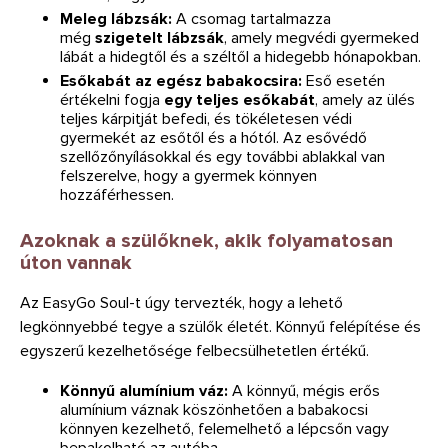
Meleg lábzsák:
A csomag tartalmazza
még
szigetelt lábzsák
, amely megvédi gyermeked
lábát a hidegtől és a széltől a hidegebb hónapokban.
Esőkabát az egész babakocsira:
Eső esetén
értékelni fogja
egy teljes esőkabát
, amely az ülés
teljes kárpitját befedi, és tökéletesen védi
gyermekét az esőtől és a hótól. Az esővédő
szellőzőnyílásokkal és egy további ablakkal van
felszerelve, hogy a gyermek könnyen
hozzáférhessen.
Azoknak a szülőknek, akik folyamatosan
úton vannak
Az EasyGo Soul-t úgy tervezték, hogy a lehető
legkönnyebbé tegye a szülők életét. Könnyű felépítése és
egyszerű kezelhetősége felbecsülhetetlen értékű.
Könnyű alumínium váz:
A könnyű, mégis erős
alumínium váznak köszönhetően a babakocsi
könnyen kezelhető, felemelhető a lépcsőn vagy
bepakolható az autóba.