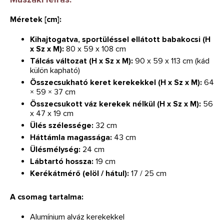
Méretek [cm]:
Kihajtogatva, sportüléssel ellátott babakocsi (H
x Sz x M):
80 x 59 x 108 cm
Tálcás változat (H x Sz x M):
90 x 59 x 113 cm (kád
külön kapható)
Összecsukható keret kerekekkel (H x Sz x M):
64
× 59 × 37 cm
Összecsukott váz kerekek nélkül (H x Sz x M):
56
x 47 x 19 cm
Ülés szélessége:
32 cm
Háttámla magassága:
43 cm
Ülésmélység:
24 cm
Lábtartó hossza:
19 cm
Kerékátmérő (elöl / hátul):
17 / 25 cm
A csomag tartalma:
Alumínium alváz kerekekkel