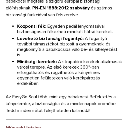
babakocsi megfelel a szigorú európai biztonsági
előírásoknak.
PN-EN 1888:2012 szabvány
és számos
biztonsági funkcióval van felszerelve.
Központi fék:
Egyetlen pedál lenyomásával
biztonságosan fékezheti mindkét hátsó kereket.
Levehető biztonsági fogantyú:
A fogantyú
további támasztékot biztosít a gyermeknek, és
megkönnyíti a babakocsiba való be- és kihelyezést
is.
Minőségi kerekek:
A strapabíró kerekek alkalmasak
városi terepre. Az első kerekek 360°-ban
elforgathatók és rögzíthetők a kényelmes
egyenetlen felületeken való kerékpározás
érdekében.
Az EasyGo Soul több, mint egy babakocsi. Befektetés a
kényelembe, a biztonságba és a mindennapok örömébe.
Tedd minden sétát felejthetetlen kalanddá!
Műszaki leírás: