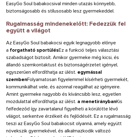
EasyGo Soul babakocsival minden utazás könnyebb,
biztonságosabb és stílusosabb lesz gyermekeddel.
Rugalmasság mindenekelőtt: Fedezzük fel
együtt a világot
Az EasyGo Soul babakocsi egyik legnagyobb előnye
a
forgatható sportülés
Ez a funkció teljes választási
szabadságot biztosít. Amikor gyermeke még kicsi, és
állandó szemkontaktust és biztonságérzetet igényel,
egyszerűen elfordíthatja az ülést.
egymással
szemben
Folyamatosan figyelemmel kísérheti gyermekét,
kommunikálhat vele, és azonnal reagálhat az igényeire.
Amint gyermeke nagyobb és kíváncsibb lesz, egyetlen
mozdulattal elfordíthatja az ülést.
a menetirányban
Kis
felfedeződ így zavartalanul figyelheti a körülötte lévő
világot, serkentve érzékeit és fejlődését. Ez a rugalmasság
teszi az EasyGo Soul babakocsit olyanná, amely együtt
növekszik gyermekével, és alkalmazkodik változó