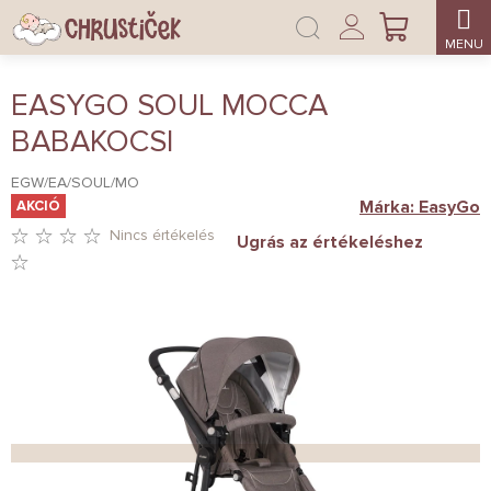
Ugrás
Bejelentkezés
a
KOSÁR
fő
tartalomhoz
EASYGO SOUL MOCCA
BABAKOCSI
EGW/EA/SOUL/MO
Márka:
EasyGo
AKCIÓ
Nincs értékelés
Ugrás az értékeléshez
A
TERMÉK
ÁTLAGOS
ÉRTÉKELÉSE
5-
BŐL
0,0
CSILLAG.