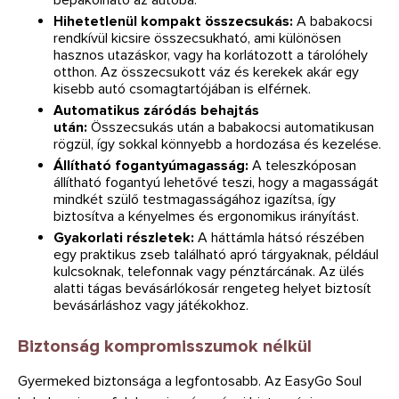
Hihetetlenül kompakt összecsukás:
A babakocsi
rendkívül kicsire összecsukható, ami különösen
hasznos utazáskor, vagy ha korlátozott a tárolóhely
otthon. Az összecsukott váz és kerekek akár egy
kisebb autó csomagtartójában is elférnek.
Automatikus záródás behajtás
után:
Összecsukás után a babakocsi automatikusan
rögzül, így sokkal könnyebb a hordozása és kezelése.
Állítható fogantyúmagasság:
A teleszkóposan
állítható fogantyú lehetővé teszi, hogy a magasságát
mindkét szülő testmagasságához igazítsa, így
biztosítva a kényelmes és ergonomikus irányítást.
Gyakorlati részletek:
A háttámla hátsó részében
egy praktikus zseb található apró tárgyaknak, például
kulcsoknak, telefonnak vagy pénztárcának. Az ülés
alatti tágas bevásárlókosár rengeteg helyet biztosít
bevásárláshoz vagy játékokhoz.
Biztonság kompromisszumok nélkül
Gyermeked biztonsága a legfontosabb. Az EasyGo Soul