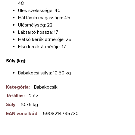
48
Ülés szélessége: 40
Háttámla magassága: 45
Ülésmélység: 22
Lábtartó hossza: 17
Hátsó kerék átmérője: 25
Első kerék átmérője: 17
Súly (kg):
Babakocsi súlya: 10,50 kg
Kategória
:
Babakocsik
Jótállás
:
2 év
Súly
:
10.75 kg
EAN vonalkód
:
5908214735730