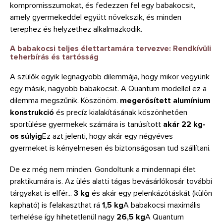
kompromisszumokat, és fedezzen fel egy babakocsit,
amely gyermekeddel együtt növekszik, és minden
terephez és helyzethez alkalmazkodik.
A babakocsi teljes élettartamára tervezve: Rendkívüli
teherbírás és tartósság
A szülők egyik legnagyobb dilemmája, hogy mikor vegyünk
egy másik, nagyobb babakocsit. A Quantum modellel ez a
dilemma megszűnik. Köszönöm.
megerősített alumínium
konstrukció
és precíz kialakításának köszönhetően
sportülése gyermekek számára is tanúsított
akár 22 kg-
os súlyig
Ez azt jelenti, hogy akár egy négyéves
gyermeket is kényelmesen és biztonságosan tud szállítani.
De ez még nem minden. Gondoltunk a mindennapi élet
praktikumára is. Az ülés alatti tágas bevásárlókosár további
tárgyakat is elfér...
3 kg
és akár egy pelenkázótáskát (külön
kapható) is felakaszthat rá
1,5 kg
A babakocsi maximális
terhelése így hihetetlenül nagy
26,5 kg
A Quantum