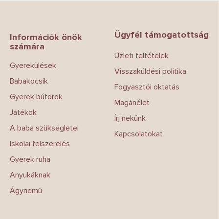
L
á
b
Ügyfél támogatottság
l
Információk önök
számára
é
Üzleti feltételek
c
Gyerekülések
Visszaküldési politika
Babakocsik
Fogyasztói oktatás
Gyerek bútorok
Magánélet
Játékok
Írj nekünk
A baba szükségletei
Kapcsolatokat
Iskolai felszerelés
Gyerek ruha
Anyukáknak
Ágynemű