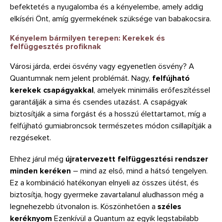
befektetés a nyugalomba és a kényelembe, amely addig
elkíséri Önt, amíg gyermekének szüksége van babakocsira.
Kényelem bármilyen terepen: Kerekek és
felfüggesztés profiknak
Városi járda, erdei ösvény vagy egyenetlen ösvény? A
Quantumnak nem jelent problémát. Nagy,
felfújható
kerekek csapágyakkal
, amelyek minimális erőfeszítéssel
garantálják a sima és csendes utazást. A csapágyak
biztosítják a sima forgást és a hosszú élettartamot, míg a
felfújható gumiabroncsok természetes módon csillapítják a
rezgéseket.
Ehhez járul még
újratervezett felfüggesztési rendszer
minden keréken
– mind az első, mind a hátsó tengelyen.
Ez a kombináció hatékonyan elnyeli az összes ütést, és
biztosítja, hogy gyermeke zavartalanul aludhasson még a
legnehezebb útvonalon is. Köszönhetően a
széles
keréknyom
Ezenkívül a Quantum az egyik legstabilabb