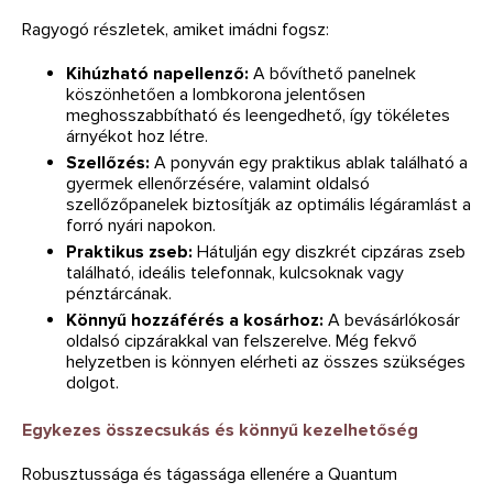
Ragyogó részletek, amiket imádni fogsz:
Kihúzható napellenző:
A bővíthető panelnek
köszönhetően a lombkorona jelentősen
meghosszabbítható és leengedhető, így tökéletes
árnyékot hoz létre.
Szellőzés:
A ponyván egy praktikus ablak található a
gyermek ellenőrzésére, valamint oldalsó
szellőzőpanelek biztosítják az optimális légáramlást a
forró nyári napokon.
Praktikus zseb:
Hátulján egy diszkrét cipzáras zseb
található, ideális telefonnak, kulcsoknak vagy
pénztárcának.
Könnyű hozzáférés a kosárhoz:
A bevásárlókosár
oldalsó cipzárakkal van felszerelve. Még fekvő
helyzetben is könnyen elérheti az összes szükséges
dolgot.
Egykezes összecsukás és könnyű kezelhetőség
Robusztussága és tágassága ellenére a Quantum