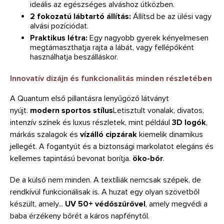
ideális az egészséges alváshoz útközben.
2 fokozatú lábtartó állítás:
Állítsd be az ülési vagy
alvási pozíciódat.
Praktikus létra:
Egy nagyobb gyerek kényelmesen
megtámaszthatja rajta a lábát, vagy fellépőként
használhatja beszálláskor.
Innovatív dizájn és funkcionalitás minden részletében
A Quantum első pillantásra lenyűgöző látványt
nyújt.
modern sportos stílus
Letisztult vonalak, divatos,
intenzív színek és luxus részletek, mint például
3D logók
,
márkás szalagok és
vízálló cipzárak
kiemelik dinamikus
jellegét. A fogantyút és a biztonsági markolatot elegáns és
kellemes tapintású bevonat borítja.
öko-bőr
.
De a külső nem minden. A textíliák nemcsak szépek, de
rendkívül funkcionálisak is. A huzat egy olyan szövetből
készült, amely...
UV 50+ védőszűrővel
, amely megvédi a
baba érzékeny bőrét a káros napfénytől.