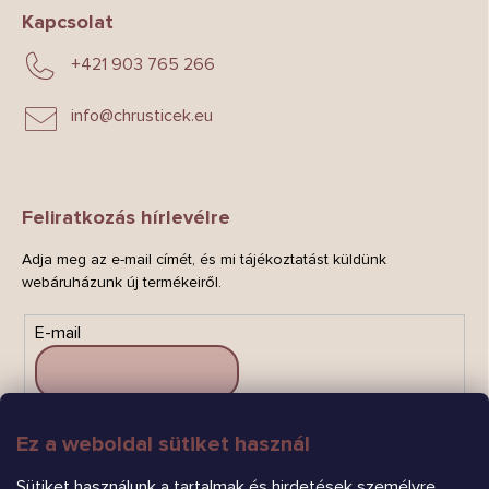
Kapcsolat
+421 903 765 266
info
@
chrusticek.eu
Feliratkozás hírlevélre
Adja meg az e-mail címét, és mi tájékoztatást küldünk
webáruházunk új termékeiről.
E-mail
Ez a weboldal sütiket használ
FELIRATKOZÁS
Sütiket használunk a tartalmak és hirdetések személyre