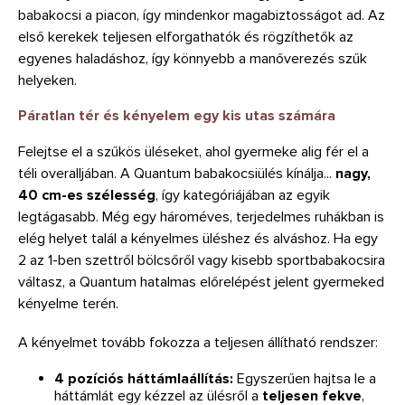
babakocsi a piacon, így mindenkor magabiztosságot ad. Az
első kerekek teljesen elforgathatók és rögzíthetők az
egyenes haladáshoz, így könnyebb a manőverezés szűk
helyeken.
Páratlan tér és kényelem egy kis utas számára
Felejtse el a szűkös üléseket, ahol gyermeke alig fér el a
téli overalljában. A Quantum babakocsiülés kínálja...
nagy,
40 cm-es szélesség
, így kategóriájában az egyik
legtágasabb. Még egy hároméves, terjedelmes ruhákban is
elég helyet talál a kényelmes üléshez és alváshoz. Ha egy
2 az 1-ben szettről bölcsőről vagy kisebb sportbabakocsira
váltasz, a Quantum hatalmas előrelépést jelent gyermeked
kényelme terén.
A kényelmet tovább fokozza a teljesen állítható rendszer:
4 pozíciós háttámlaállítás:
Egyszerűen hajtsa le a
háttámlát egy kézzel az ülésről a
teljesen fekve
,