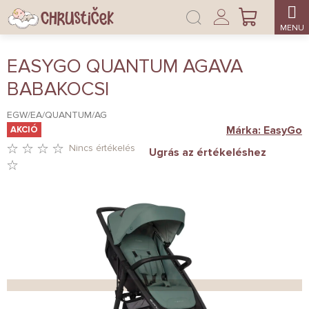
Ugrás
Bejelentkezés
a
KOSÁR
fő
tartalomhoz
EASYGO QUANTUM AGAVA
BABAKOCSI
EGW/EA/QUANTUM/AG
Márka:
EasyGo
AKCIÓ
Nincs értékelés
Ugrás az értékeléshez
A
TERMÉK
ÁTLAGOS
ÉRTÉKELÉSE
5-
BŐL
0,0
CSILLAG.