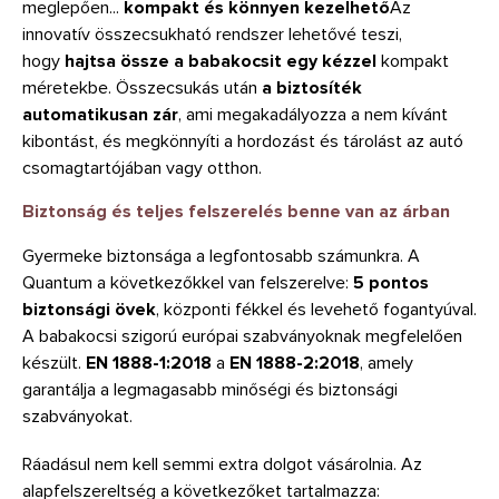
meglepően...
kompakt és könnyen kezelhető
Az
innovatív összecsukható rendszer lehetővé teszi,
hogy
hajtsa össze a babakocsit egy kézzel
kompakt
méretekbe. Összecsukás után
a biztosíték
automatikusan zár
, ami megakadályozza a nem kívánt
kibontást, és megkönnyíti a hordozást és tárolást az autó
csomagtartójában vagy otthon.
Biztonság és teljes felszerelés benne van az árban
Gyermeke biztonsága a legfontosabb számunkra. A
Quantum a következőkkel van felszerelve:
5 pontos
biztonsági övek
, központi fékkel és levehető fogantyúval.
A babakocsi szigorú európai szabványoknak megfelelően
készült.
EN 1888-1:2018
a
EN 1888-2:2018
, amely
garantálja a legmagasabb minőségi és biztonsági
szabványokat.
Ráadásul nem kell semmi extra dolgot vásárolnia. Az
alapfelszereltség a következőket tartalmazza: