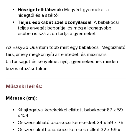
Hőszigetelt lábzsák:
Megvédi gyermekét a
hidegtől és a széltől.
Teljes esőkabát szellőzőnyílással:
A babakocsi
teljes anyagát beborítja, és még a legnagyobb
esőben is szárazon tartja a gyermeket.
Az EasyGo Quantum több mint egy babakocsi. Megbízható
társ, amely megkönnyíti az életedet, és maximális
biztonságot és kényelmet nyújt gyermekednek minden
közös utazásotokon.
Műszaki leírás:
Méretek (cm):
Kihajtogatva, kerekekkel ellátott babakocsi: 87 x 59
x 104
Összecsukható babakocsi kerekekkel: 34 x 59 x 75
Összecsukott babakocsi kerekek nélkül: 32 x 59 x