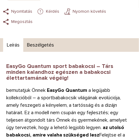
Nyomtatás
Kérdés
Nyomon követés
Megosztás
Leírás
Beszélgetés
EasyGo Quantum sport babakocsi – Társ
minden kalandhoz egészen a babakocsi
élettartamának végéig!
bemutatjuk Önnek
EasyGo Quantum
a legújabb
kollekcióból – a sportbabakocsik világának evolúciója,
amely feszegeti a kényelem, a tartósság és a dizájn
határait. Ez a modell nem csupán egy fejlesztés; egy
teljesen átgondolt társ Önnek és gyermekének, amelyet
úgy terveztek, hogy a lehető legjobb legyen.
az utolsó
babakocsi, amire valaha szükséged lesz
Felejtse el a