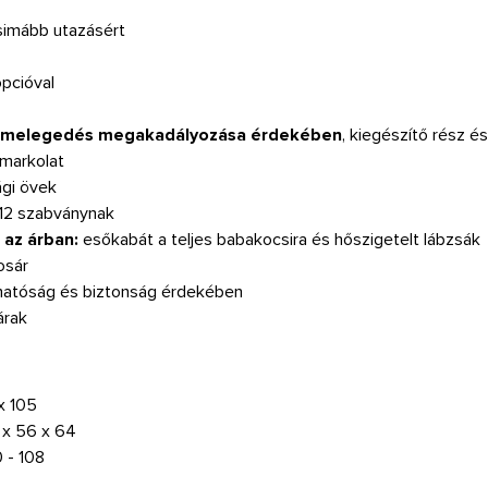
gsimább utazásért
opcióval
túlmelegedés megakadályozása érdekében
, kiegészítő rész é
 markolat
ági övek
012 szabványnak
 az árban:
esőkabát a teljes babakocsira és hőszigetelt lábzsák
osár
thatóság és biztonság érdekében
árak
 x 105
 x 56 x 64
 - 108