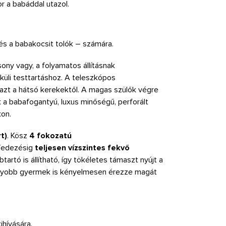
 a babáddal utazol.
és a babakocsit tolók – számára.
ony vagy, a folyamatos állításnak
küli testtartáshoz. A teleszkópos
azt a hátsó kerekektől. A magas szülők végre
 a babafogantyú, luxus minőségű, perforált
kon.
t)
. Kösz
4 fokozatú
fedezésig
teljesen vízszintes fekvő
rtó is állítható, így tökéletes támaszt nyújt a
nagyobb gyermek is kényelmesen érezze magát
hívására.