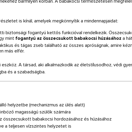
ermekéhez bármilyen korban. A babakocsi természetesen megfelel
szletet is kínál, amelyek megkönnyítik a mindennapjaidat:
ti biztonsági fogantyú kettős funkcióval rendelkezik. Összecsu
gy mint
fogantyú az összecsukott babakocsi húzásához
a há
tikus és tágas zseb található az összes apróságnak, amire kéznél 
n más elfér.
zköz. A társad, aki alkalmazkodik az életstílusodhoz, védi gye
gba és a szabadságba.
lló helyzetbe (mechanizmus az ülés alatt)
önböző magasságú szülők számára
 az összecsukott babakocsi hordozásához és húzásához
e a teljesen vízszintes helyzetet is