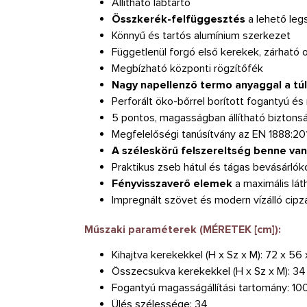
Állítható lábtartó
Összkerék-felfüggesztés
a lehető le
Könnyű és tartós alumínium szerkezet
Függetlenül forgó első kerekek, zárható 
Megbízható központi rögzítőfék
Nagy napellenző termo anyaggal a 
Perforált öko-bőrrel borított fogantyú és
5 pontos, magasságban állítható biztons
Megfelelőségi tanúsítvány az EN 1888:2
A széleskörű felszereltség benne van
Praktikus zseb hátul és tágas bevásárlók
Fényvisszaverő elemek
a maximális lá
Impregnált szövet és modern vízálló cipz
Műszaki paraméterek (MÉRETEK [cm]):
Kihajtva kerekekkel (H x Sz x M): 72 x 56
Összecsukva kerekekkel (H x Sz x M): 34
Fogantyú magasságállítási tartomány: 100
Ülés szélessége: 34