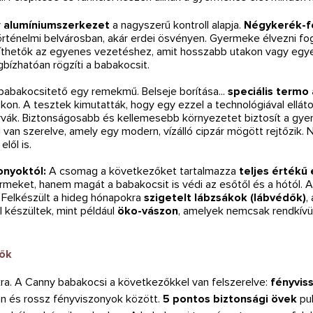
v
alumíniumszerkezet
a nagyszerű kontroll alapja.
Négykerék-f
ténelmi belvárosban, akár erdei ösvényen. Gyermeke élvezni fogj
íthetők az egyenes vezetéshez, amit hosszabb utakon vagy egyen
bízhatóan rögzíti a babakocsit.
abakocsitető egy remekmű. Belseje borítása...
speciális termo
on. A tesztek kimutatták, hogy egy ezzel a technológiával elláto
ák. Biztonságosabb és kellemesebb környezetet biztosít a gye
 van szerelve, amely egy modern, vízálló cipzár mögött rejtőzik. N
lől is.
onyoktól:
A csomag a következőket tartalmazza
teljes értékű
ermeket, hanem magát a babakocsit is védi az esőtől és a hótól. 
 Felkészült a hideg hónapokra
szigetelt lábzsákok (lábvédők)
,
készültek, mint például
öko-vászon
, amelyek nemcsak rendkívül
sők
. A Canny babakocsi a következőkkel van felszerelve:
fényvis
rán és rossz fényviszonyok között.
5 pontos biztonsági övek
pu