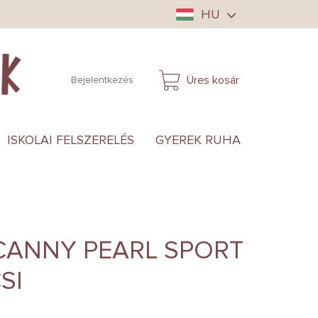
HU
Üres kosár
Bejelentkezés
KOSÁR
ISKOLAI FELSZERELÉS
GYEREK RUHA
ANYUKÁ
CANNY PEARL SPORT
SI