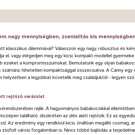
em nagy mennyiségben, zsenialitás kis mennyiségbe
tt klasszikus dilemmával? Válasszon egy nagy, robusztus és kén
alja el, vagy elégedjen meg egy kicsi, kompakt modellel gyermek
eti ezeket a kompromisszumokat. Bemutatunk egy olyan babakocsi
k számára, hihetetlen kompaktsággal összecsukva. A Canny egy 
elyzetben a legjobbat követelik meg családjuktól - legyen szó a
tt rejtőző varázslat
ukórendszerében rejlik. A hagyományos babakocsikkal ellentétben
 középen található, diszkréten az ülés alatt rejtőzik. Ez az egyed
tsd. Az eredmény egy rendkívül kicsi, önállóan megálló csomag, 
zsúfolt városi forgalomban is. Nincs többé bajlódás a terjedelm