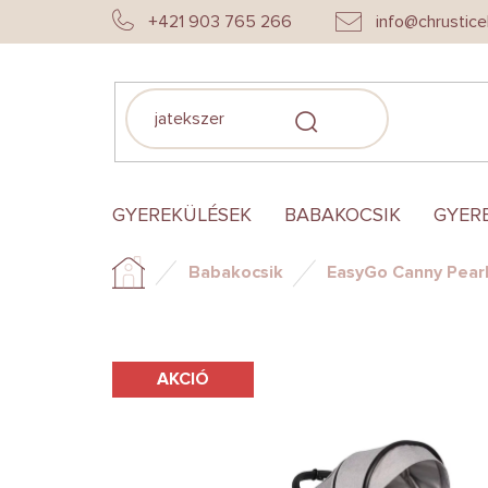
Ugrás
+421 903 765 266
info@chrustice
a
fő
tartalomhoz
KERESÉS
GYEREKÜLÉSEK
BABAKOCSIK
GYER
Babakocsik
EasyGo Canny Pearl
Kezdőlap
AKCIÓ