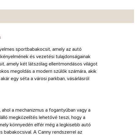
n
yelmes sportbabakocsit, amely az autó
e kényelmének és vezetési tulajdonságainak
t, amely két látszólag ellentmondásos világot
okos megoldás a modern szülők számára, akik
kár egy séta a városi parkban, vásárlásról
, ahol a mechanizmus a fogantyúban vagy a
ülálló megközelítés lehetővé teszi, hogy a
amely könnyedén elfér még a legkisebb autó
es babakocsival. A Canny rendszerrel az