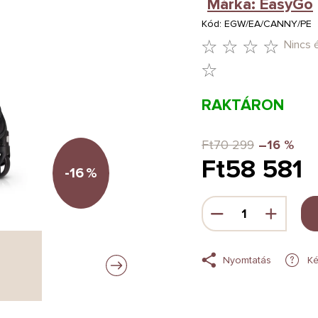
Márka:
EasyGo
Kód:
EGW/EA/CANNY/PE
Nincs 
A
TERMÉK
RAKTÁRON
ÁTLAGOS
ÉRTÉKELÉSE
Ft70 299
–16 %
Ft58 581
5-
-16
%
BŐL
Egységár:
0,0
CSILLAG.
Nyomtatás
Ké