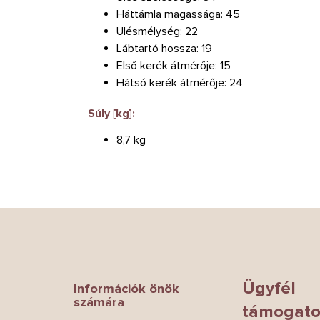
Háttámla magassága: 45
Ülésmélység: 22
Lábtartó hossza: 19
Első kerék átmérője: 15
Hátsó kerék átmérője: 24
Súly [kg]:
8,7 kg
L
á
b
l
é
Ügyfél
Információk önök
c
számára
támogato