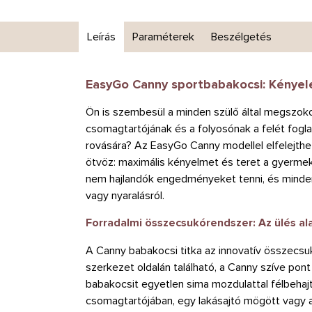
Leírás
Paraméterek
Beszélgetés
EasyGo Canny sportbabakocsi: Kényel
Ön is szembesül a minden szülő által megszoko
csomagtartójának és a folyosónak a felét fogl
rovására? Az EasyGo Canny modellel elfelejth
ötvöz: maximális kényelmet és teret a gyerme
nem hajlandók engedményeket tenni, és minden h
vagy nyaralásról.
Forradalmi összecsukórendszer: Az ülés ala
A Canny babakocsi titka az innovatív összecs
szerkezet oldalán található, a Canny szíve pont
babakocsit egyetlen sima mozdulattal félbehaj
csomagtartójában, egy lakásajtó mögött vagy a 