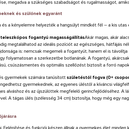
se, megadva a szükséges szabadságot és rugalmasságot, amikor
eknek és szülőnek egyaránt
s a kényelemre helyezték a hangsúlyt mindkét fél – a kis utas 
teleszkópos fogantyú magasságállítás
Akár magas, akár alacs
g megtalálhatod az ideális pozíciót az egészséges, hátfájás nél
onsága is: nemcsak megemeli a fogantyút, hanem el is távolítja 
ogy folyamatosan a szerkezetbe botlanának. A fogantyú, akárcsak
sú, csúszásmentes és optimális szellőzést biztosít a forró napo
és gyermekek számára tanúsított
születéstől fogva (0+ csopor
ngedhetsz gyermekednek, az egyenes üléstől a kíváncsi világfel
s alváshoz és az újszülöttek megfelelő gerincfejlődéséhez. A lábta
ével. A tágas ülés (szélesség 34 cm) biztosítja, hogy még egy 
őjárásra
Felépítése és funkciói készen állnak a gyermekes élet minden ki