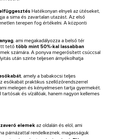
elfüggesztés
Hatékonyan elnyeli az ütéseket,
a a sima és zavartalan utazást. Az első
etlen terepen fog értékelni. A központi
 anyag
, ami megakadályozza a belső tér
tt tető
több mint 50%-kal lassabban
rmek számára. A ponyva megerősített csúccsal
yitás után szinte teljesen árnyékolhatja
 esőkabát
, amely a babakocsi teljes
Az esőkabát praktikus szellőzőrendszerrel
 ami melegen és kényelmesen tartja gyermekét.
 tartósak és vízállóak, hanem nagyon kellemes
szaverő elemek
az oldalán és elöl, ami
ha párnázattal rendelkeznek, magasságuk