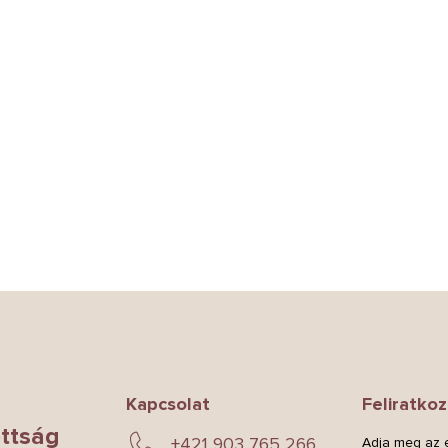
Kapcsolat
Feliratkoz
ttság
+421 903 765 266
Adja meg az e