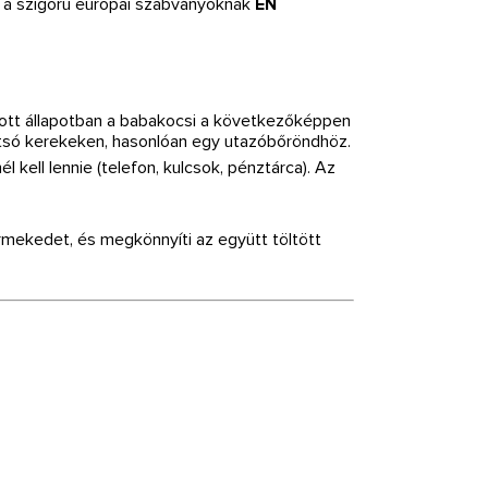
 a szigorú európai szabványoknak
EN
kott állapotban a babakocsi a következőképpen
tsó kerekeken, hasonlóan egy utazóbőröndhöz.
kell lennie (telefon, kulcsok, pénztárca). Az
rmekedet, és megkönnyíti az együtt töltött