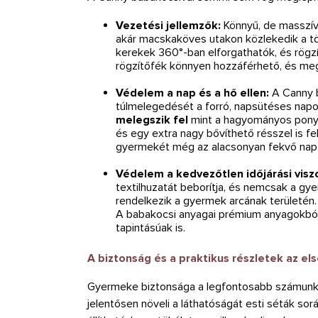
Vezetési jellemzők:
Könnyű, de masszí
akár macskaköves utakon közlekedik a tör
kerekek 360°-ban elforgathatók, és rögz
rögzítőfék könnyen hozzáférhető, és meg
Védelem a nap és a hő ellen:
A Canny b
túlmelegedését a forró, napsütéses napok
melegszik fel
mint a hagyományos ponyv
és egy extra nagy bővíthető résszel is fel
gyermekét még az alacsonyan fekvő nap e
Védelem a kedvezőtlen időjárási visz
textilhuzatát beborítja, és nemcsak a gy
rendelkezik a gyermek arcának területén.
A babakocsi anyagai prémium anyagokból 
tapintásúak is.
A biztonság és a praktikus részletek az el
Gyermeke biztonsága a legfontosabb számunkra
jelentősen növeli a láthatóságát esti séták so