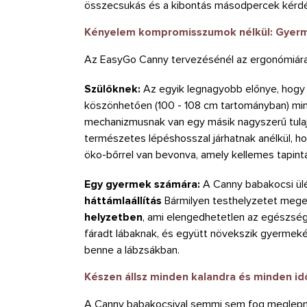
összecsukás és a kibontás másodpercek kérdé
Kényelem kompromisszumok nélkül: Gyerm
Az EasyGo Canny tervezésénél az ergonómiára é
Szülőknek:
Az egyik legnagyobb előnye, hogy
köszönhetően (100 - 108 cm tartományban) mindi
mechanizmusnak van egy másik nagyszerű tulajd
természetes lépéshosszal járhatnak anélkül, h
öko-bőrrel van bevonva, amely kellemes tapintá
Egy gyermek számára:
A Canny babakocsi ül
háttámlaállítás
Bármilyen testhelyzetet mege
helyzetben
, ami elengedhetetlen az egészsége
fáradt lábaknak, és együtt növekszik gyermek
benne a lábzsákban.
Készen állsz minden kalandra és minden id
A Canny babakocsival semmi sem fog meglepni. 