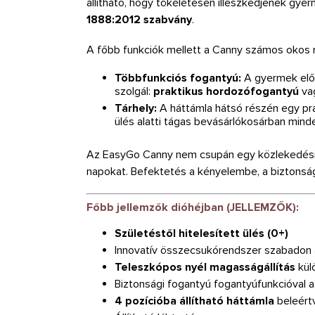
állítható, hogy tökéletesen illeszkedjenek gy
1888:2012 szabvány
.
A főbb funkciók mellett a Canny számos okos ré
Többfunkciós fogantyú:
A gyermek előt
szolgál:
praktikus hordozófogantyú
va
Tárhely:
A háttámla hátsó részén egy prak
ülés alatti tágas bevásárlókosárban minde
Az EasyGo Canny nem csupán egy közlekedési es
napokat. Befektetés a kényelembe, a biztonsá
Főbb jellemzők dióhéjban (JELLEMZŐK):
Születéstől hitelesített ülés (0+)
Innovatív összecsukórendszer szabadon á
Teleszkópos nyél magasságállítás
kül
Biztonsági fogantyú fogantyúfunkcióval
4 pozícióba állítható háttámla
beleértv