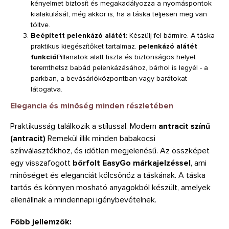
kényelmet biztosít és megakadályozza a nyomáspontok
kialakulását, még akkor is, ha a táska teljesen meg van
töltve.
Beépített pelenkázó alátét:
Készülj fel bármire. A táska
praktikus kiegészítőket tartalmaz.
pelenkázó alátét
funkció
Pillanatok alatt tiszta és biztonságos helyet
teremthetsz babád pelenkázásához, bárhol is legyél - a
parkban, a bevásárlóközpontban vagy barátokat
látogatva.
Elegancia és minőség minden részletében
Praktikusság találkozik a stílussal. Modern
antracit színű
(antracit)
Remekül illik minden babakocsi
színválasztékhoz, és időtlen megjelenésű. Az összképet
egy visszafogott
bőrfolt EasyGo márkajelzéssel
, ami
minőséget és eleganciát kölcsönöz a táskának. A táska
tartós és könnyen mosható anyagokból készült, amelyek
ellenállnak a mindennapi igénybevételnek.
Főbb jellemzők: