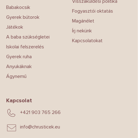
Visszaküldési politika
Babakocsik
Fogyasztói oktatás
Gyerek bútorok
Magánélet
Játékok
Írj nekünk
A baba szükségletei
Kapcsolatokat
Iskolai felszerelés
Gyerek ruha
Anyukáknak
Ágynemű
Kapcsolat
+421 903 765 266
info
@
chrusticek.eu