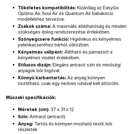
Tökéletes kompatibilitás:
Kizárólag az EasyGo
Optimo Air, Soul Air és Quantum Air babakocsi
modellekhez tervezve.
Zsákok száma:
A maximális átláthatóság és minden
szükséges dolog rendszerezése érdekében.
Szőnyegcsere funkció:
Higiénikus és kényelmes
pelenkacseréhez bárhol, útközben.
Kényelmes vállpánt:
Állítható és párnázott a
kényelmes viselet érdekében.
Stílusos dizájn:
Elegáns antracit szín és minőségi
anyagok bőr logóval.
Könnyű karbantartás:
Az anyag könnyen
tisztítható, csak egy nedves ruhával kell áttörölni.
Műszaki specifikációk:
Méretek (cm):
37 x 31 x 12
Szín:
Antracit (antracit)
Anyag:
Tartós és könnyen mosható textil, bőr
részletek