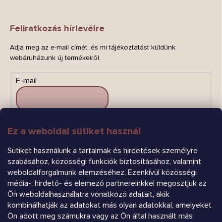
Feliratkozás hírlevélre
Adja meg az e-mail címét, és mi tájékoztatást küldünk
webáruházunk új termékeiről.
E-mail
Ez a weboldal sütiket használ
FELIRATKOZÁS
Sütiket használunk a tartalmak és hirdetések személyre
szabásához, közösségi funkciók biztosításához, valamint
weboldalforgalmunk elemzéséhez. Ezenkívül közösségi
média-, hirdető- és elemező partnereinkkel megosztjuk az
Ön weboldalhasználatra vonatkozó adatait, akik
kombinálhatják az adatokat más olyan adatokkal, amelyeket
Árukereső.hu
Ön adott meg számukra vagy az Ön által használt más