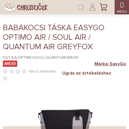
Ugrás
Bejelentkezés
a
KOSÁR
fő
tartalomhoz
BABAKOCSI TÁSKA EASYGO
OPTIMO AIR / SOUL AIR /
QUANTUM AIR GREYFOX
EGT/EA/OPTIMO/SOUL/QUANTUM/AIR/GF
Márka:
EasyGo
AKCIÓ
Nincs értékelés
Ugrás az értékeléshez
A
TERMÉK
ÁTLAGOS
ÉRTÉKELÉSE
5-
BŐL
0,0
CSILLAG.