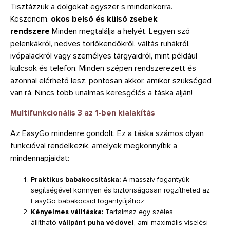
Tisztázzuk a dolgokat egyszer s mindenkorra.
Köszönöm.
okos belső és külső zsebek
rendszere
Minden megtalálja a helyét. Legyen szó
pelenkákról, nedves törlőkendőkről, váltás ruhákról,
ivópalackról vagy személyes tárgyaidról, mint például
kulcsok és telefon. Minden szépen rendszerezett és
azonnal elérhető lesz, pontosan akkor, amikor szükséged
van rá. Nincs több unalmas keresgélés a táska alján!
Multifunkcionális 3 az 1-ben kialakítás
Az EasyGo mindenre gondolt. Ez a táska számos olyan
funkcióval rendelkezik, amelyek megkönnyítik a
mindennapjaidat:
Praktikus babakocsitáska:
A masszív fogantyúk
segítségével könnyen és biztonságosan rögzítheted az
EasyGo babakocsid fogantyújához.
Kényelmes válltáska:
Tartalmaz egy széles,
állítható
vállpánt puha védővel
, ami maximális viselési