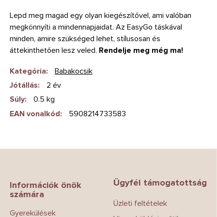
Lepd meg magad egy olyan kiegészítővel, ami valóban
megkönnyíti a mindennapjaidat. Az EasyGo táskával
minden, amire szükséged lehet, stílusosan és
áttekinthetően lesz veled.
Rendelje meg még ma!
Kategória
:
Babakocsik
Jótállás
:
2 év
Súly
:
0.5 kg
EAN vonalkód
:
5908214733583
L
á
b
Ügyfél támogatottság
l
Információk önök
számára
é
Üzleti feltételek
c
Gyerekülések