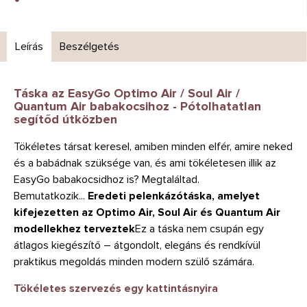
Leírás
Beszélgetés
Táska az EasyGo Optimo Air / Soul Air /
Quantum Air babakocsihoz - Pótolhatatlan
segítőd útközben
Tökéletes társat keresel, amiben minden elfér, amire neked
és a babádnak szüksége van, és ami tökéletesen illik az
EasyGo babakocsidhoz is? Megtaláltad.
Bemutatkozik...
Eredeti pelenkázótáska, amelyet
kifejezetten az Optimo Air, Soul Air és Quantum Air
modellekhez terveztek
Ez a táska nem csupán egy
átlagos kiegészítő – átgondolt, elegáns és rendkívül
praktikus megoldás minden modern szülő számára.
Tökéletes szervezés egy kattintásnyira