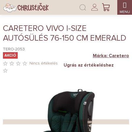
Ugrás
Bejelentkezés
a
KOSÁR
fő
tartalomhoz
CARETERO VIVO I-SIZE
AUTÓSÜLÉS 76-150 CM EMERALD
TERO-2053
Márka:
Caretero
AKCIÓ
Nincs értékelés
Ugrás az értékeléshez
A
TERMÉK
ÁTLAGOS
ÉRTÉKELÉSE
5-
BŐL
0,0
CSILLAG.