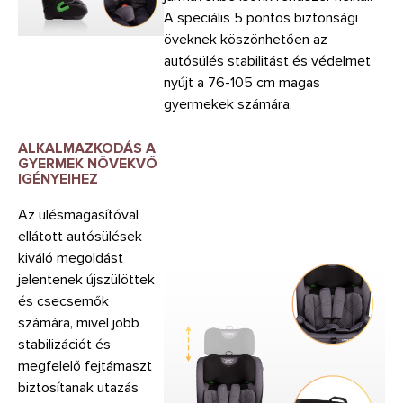
A speciális 5 pontos biztonsági
öveknek köszönhetően az
autósülés stabilitást és védelmet
nyújt a 76-105 cm magas
gyermekek számára.
ALKALMAZKODÁS A
GYERMEK NÖVEKVŐ
IGÉNYEIHEZ
Az ülésmagasítóval
ellátott autósülések
kiváló megoldást
jelentenek újszülöttek
és csecsemők
számára, mivel jobb
stabilizációt és
megfelelő fejtámaszt
biztosítanak utazás