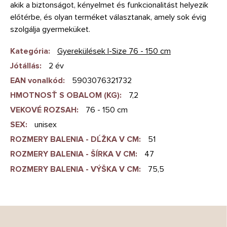
akik a biztonságot, kényelmet és funkcionalitást helyezik
előtérbe, és olyan terméket választanak, amely sok évig
szolgálja gyermeküket.
Kategória
:
Gyerekülések I-Size 76 - 150 cm
Jótállás
:
2 év
EAN vonalkód
:
5903076321732
HMOTNOSŤ S OBALOM (KG)
:
7,2
VEKOVÉ ROZSAH
:
76 - 150 cm
SEX
:
unisex
ROZMERY BALENIA - DĹŽKA V CM
:
51
ROZMERY BALENIA - ŠÍRKA V CM
:
47
ROZMERY BALENIA - VÝŠKA V CM
:
75,5
L
á