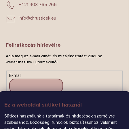
+421 903 765 266
info
@
chrusticek.eu
Feliratkozás hírlevélre
Adja meg az e-mail címét, és mi tájékoztatást küldünk
webáruházunk új termékeiről.
E-mail
Ez a weboldal sütiket használ
FELIRATKOZÁS
Sütiket használunk a tartalmak és hirdetések személyre
szabásához, közösségi funkciók biztosításához, valamint
weboldalforgalmunk elemzéséhez. Ezenkívül közösségi