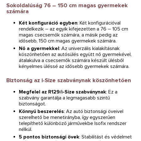
Sokoldalúság 76 – 150 cm magas gyermekek
számára
Két konfiguráció egyben
: Két konfigurációval
rendelkezik – az egyik kifejezetten a 76 – 105 cm
magas csecsemők számára, a másik pedig az
idősebb, 150 cm magas gyermekek számára.
Nő a gyermekkel
: Az univerzális kialakításnak
köszönhetően az autósülés együtt nő gyermekével,
átalakulva a csecsemők számára készült ülésből
kényelmes üléssé az idősebb gyermekek számára.
Biztonság az i-Size szabványnak köszönhetően
Megfelel az R129/i-Size szabványnak
: Ez a
szabvány garantálja a legmagasabb szintű
biztonságot.
Könnyű beszerelés
: Az autó biztonsági öveivel
szerelhető be menetirányba, így egyszerűen
telepíthető különböző járművekbe Isofix rendszer
nélkül.
5 pontos biztonsági övek
: Stabilitást és védelmet