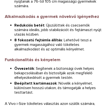
nyújtanak a 76-tól 105 cm magasságú gyermekek
számára.
Alkalmazkodás a gyermek növekvő igényeihez
Redukciós betét
: Újszülöttek és csecsemők
számára ideális, jobb stabilizációt és fejtámaszt nyújt
utazás közben.
8 fokozatú fejtámla állítás
: Lehetővé teszi a
gyermek magasságához való tökéletes
alkalmazkodást és az optimális kényelmet.
Funkcionalitás és kényelem
Övvezetők
: Segítenek a biztonsági övek helyes
bekapcsolásában és biztosítják azok megfelelő
elhelyezkedését a gyermek testén.
Beépített kartámaszok
: Növelik a kényelmet,
különösen hosszú utakon, és támogatják a helyes
testtartást.
A Vivo i-Size tökéletes választás azon szülők számára,