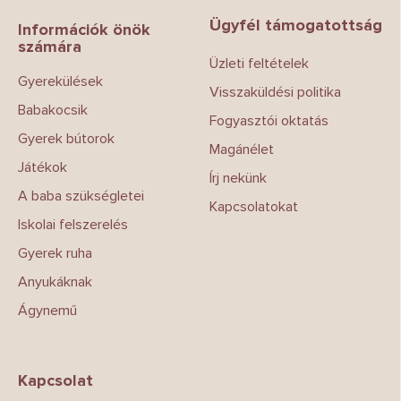
b
Ügyfél támogatottság
l
Információk önök
számára
é
Üzleti feltételek
c
Gyerekülések
Visszaküldési politika
Babakocsik
Fogyasztói oktatás
Gyerek bútorok
Magánélet
Játékok
Írj nekünk
A baba szükségletei
Kapcsolatokat
Iskolai felszerelés
Gyerek ruha
Anyukáknak
Ágynemű
Kapcsolat