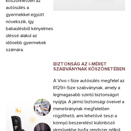
köszönhetően az
autósülés a
gyermekkel együtt
növekszik, így
babaülésből kényelmes
üléssé alakul az
idősebb gyermekek
számára.
BIZTONSÁG AZ I-MÉRET
SZABVÁNYNAK
KÖSZÖNETÉBEN
A Vivo i-Size autósülés megfelel az
R129/i-Size szabványnak, amely a
legmagasabb szintű biztonságot
nyújtja. A jármű biztonsági öveivel a
menetiránynak megfelelően
rögzíthető, ami lehetővé teszi a
könnyű beszerelést különböző
járművekbe Isofix rendszer nélkül.