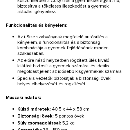
köszönhetően a Cosy ülés a gyermekkel együtt nő,
biztosítva a tökéletes illeszkedést a gyermek
aktuális igényeihez.
Funkcionalitás és kényelem:
Az i-Size szabványnak megfelelő autósülés a
kényelem, a funkcionalitás és a biztonság
kombinációja a gyermek fejlődésének minden
szakaszában.
Az előre néző helyzetben rögzített ülés kiváló
kilátást biztosít a gyermek számára, és ideális
megoldást jelent az idősebb kisgyermekek számára.
Speciális vezetők biztosítják a biztonsági övek
helyes elhelyezését és rögzítését.
Műszaki adatok:
Külső méretek:
40,5 x 44 x 58 cm
Biztonsági övek:
5 pontos övek
Súly csomagolással:
5,2 kg
Korosztály:
76 - 150 cm