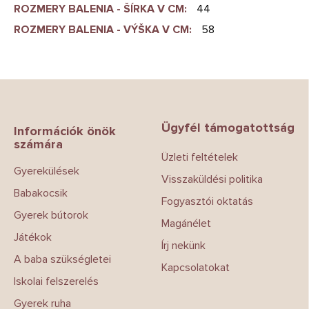
ROZMERY BALENIA - ŠÍRKA V CM
:
44
ROZMERY BALENIA - VÝŠKA V CM
:
58
L
á
b
Ügyfél támogatottság
l
Információk önök
számára
é
Üzleti feltételek
c
Gyerekülések
Visszaküldési politika
Babakocsik
Fogyasztói oktatás
Gyerek bútorok
Magánélet
Játékok
Írj nekünk
A baba szükségletei
Kapcsolatokat
Iskolai felszerelés
Gyerek ruha