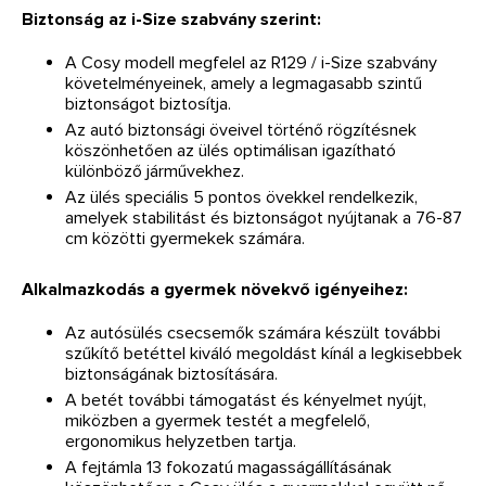
Biztonság az i-Size szabvány szerint:
A Cosy modell megfelel az R129 / i-Size szabvány
követelményeinek, amely a legmagasabb szintű
biztonságot biztosítja.
Az autó biztonsági öveivel történő rögzítésnek
köszönhetően az ülés optimálisan igazítható
különböző járművekhez.
Az ülés speciális 5 pontos övekkel rendelkezik,
amelyek stabilitást és biztonságot nyújtanak a 76-87
cm közötti gyermekek számára.
Alkalmazkodás a gyermek növekvő igényeihez:
Az autósülés csecsemők számára készült további
szűkítő betéttel kiváló megoldást kínál a legkisebbek
biztonságának biztosítására.
A betét további támogatást és kényelmet nyújt,
miközben a gyermek testét a megfelelő,
ergonomikus helyzetben tartja.
A fejtámla 13 fokozatú magasságállításának