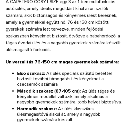
A CARETERO COSY I-SIZE egy 3 az 1-ben multifunkciós
autósülés, amely ideális megoldást kínál azon szülők
számára, akik biztonságos és kényelmes ülést keresnek,
amely a gyermekkel együtt nő. 76 és 150 cm közötti
gyerekek számára lett tervezve, minden fejlődési
szakaszban kényelmet biztosít, ötvözve a babahordozó, a
tágas óvodai ülés és a nagyobb gyerekek számára készült
ülésmagasító funkcióit.
Univerzalitás 76-150 cm magas gyermekek számára:
Első szakasz:
Az ülés speciális szűkítő betéttel
biztosít további támogatást és kényelmet a
csecsemők számára.
Második szakasz (87-105 cm):
Az ülés tágas és
kényelmes modellel változik, amely alkalmas a
nagyobb gyermekek számára, több helyet biztosítva.
Harmadik szakasz:
Az ülés klasszikus
ülésmagasítóvá alakul át, amely a nagyobb
gyermekek számára készült.