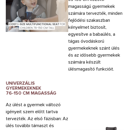
magasságú gyermekek
számára tervezték, minden
fejlődési szakaszban
kényelmet biztosít,
egyesítve a babaülés, a
tágas óvodáskorú
gyermekeknek szánt ülés
és az idősebb gyermekek
számára készült
ülésmagasító funkcióit.
UNIVERZÁLIS
GYERMEKEKNEK
76-150 CM MAGASSÁG
Az ülést a gyermek változó
igényeit szem előtt tartva
tervezték. Az első fázisban: Az
ülés további támaszt és