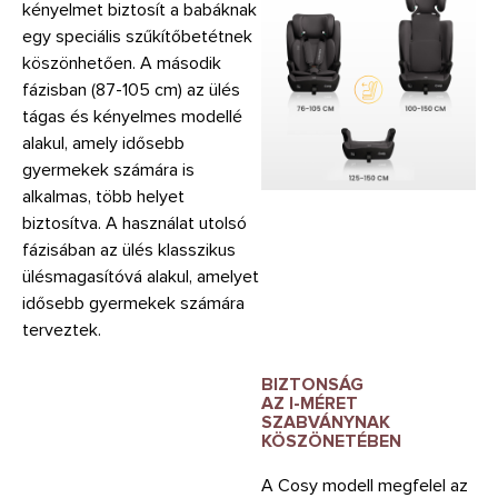
kényelmet biztosít a babáknak
egy speciális szűkítőbetétnek
köszönhetően. A második
fázisban (87-105 cm) az ülés
tágas és kényelmes modellé
alakul, amely idősebb
gyermekek számára is
alkalmas, több helyet
biztosítva. A használat utolsó
fázisában az ülés klasszikus
ülésmagasítóvá alakul, amelyet
idősebb gyermekek számára
terveztek.
BIZTONSÁG
AZ I-MÉRET
SZABVÁNYNAK
KÖSZÖNETÉBEN
A Cosy modell megfelel az