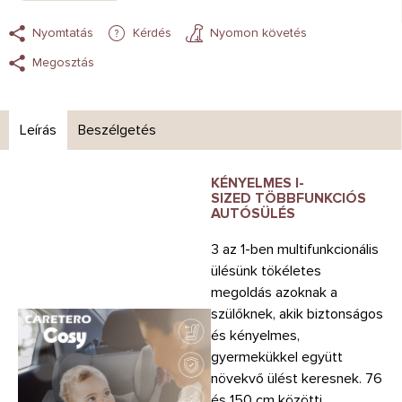
Nyomtatás
Kérdés
Nyomon követés
Megosztás
Leírás
Beszélgetés
KÉNYELMES I-
SIZED
TÖBBFUNKCIÓS
AUTÓSÜLÉS
3 az 1-ben multifunkcionális
ülésünk tökéletes
megoldás azoknak a
szülőknek, akik biztonságos
és kényelmes,
gyermekükkel együtt
növekvő ülést keresnek. 76
és 150 cm közötti