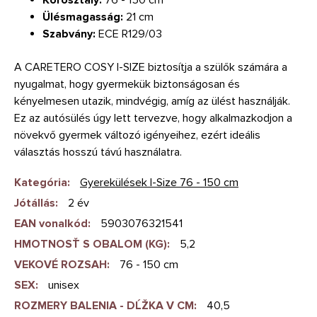
Ülésmagasság:
21 cm
Szabvány:
ECE R129/03
A CARETERO COSY I-SIZE biztosítja a szülők számára a
nyugalmat, hogy gyermekük biztonságosan és
kényelmesen utazik, mindvégig, amíg az ülést használják.
Ez az autósülés úgy lett tervezve, hogy alkalmazkodjon a
növekvő gyermek változó igényeihez, ezért ideális
választás hosszú távú használatra.
Kategória
:
Gyerekülések I-Size 76 - 150 cm
Jótállás
:
2 év
EAN vonalkód
:
5903076321541
HMOTNOSŤ S OBALOM (KG)
:
5,2
VEKOVÉ ROZSAH
:
76 - 150 cm
SEX
:
unisex
ROZMERY BALENIA - DĹŽKA V CM
:
40,5