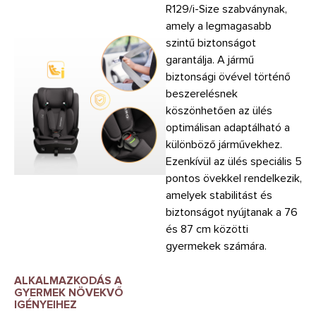
R129/i-Size szabványnak,
amely a legmagasabb
szintű biztonságot
garantálja. A jármű
biztonsági övével történő
beszerelésnek
köszönhetően az ülés
optimálisan adaptálható a
különböző járművekhez.
Ezenkívül az ülés speciális 5
pontos övekkel rendelkezik,
amelyek stabilitást és
biztonságot nyújtanak a 76
és 87 cm közötti
gyermekek számára.
ALKALMAZKODÁS A
GYERMEK NÖVEKVŐ
IGÉNYEIHEZ