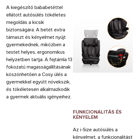
A kiegészítő bababetéttel
ellátott autósülés tökéletes
megoldás a kicsik
biztonságára. A betét extra
támaszt és kényelmet nyújt
gyermekednek, miközben a
testet helyes, ergonomikus
helyzetben tartja. A fejtámla 13
fokozatú magasságállításának
köszönhetően a Cosy ülés a
gyermekkel együtt növekszik,
és tökéletesen alkalmazkodik
a gyermek aktuális igényeihez.
FUNKCIONALITÁS ÉS
KÉNYELEM
Az i-Size autósülés a
kényelmet, a funkcionalitást