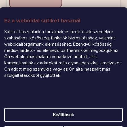
Ez a weboldal sütiket használ
FELIRATKOZÁS
Sütiket használunk a tartalmak és hirdetések személyre
szabásához, közösségi funkciók biztosításához, valamint
weboldalforgalmunk elemzéséhez. Ezenkívül közösségi
média-, hirdető- és elemező partnereinkkel megosztjuk az
Ön weboldalhasználatra vonatkozó adatait, akik
kombinálhatják az adatokat más olyan adatokkal, amelyeket
Árukereső.hu
Ön adott meg számukra vagy az Ön által használt más
szolgáltatásokból gyűjtöttek.
Heureka.sk
Shoptet készítette
Beállítások
Copyright 2026
Chrústiček.eu
. Minden jog fenntartva.
Süti