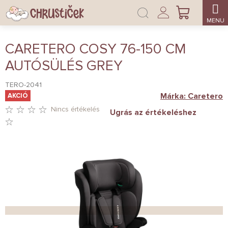
Ugrás
Bejelentkezés
a
KOSÁR
fő
tartalomhoz
CARETERO COSY 76-150 CM
AUTÓSÜLÉS GREY
TERO-2041
Márka:
Caretero
AKCIÓ
Nincs értékelés
Ugrás az értékeléshez
A
TERMÉK
ÁTLAGOS
ÉRTÉKELÉSE
5-
BŐL
0,0
CSILLAG.