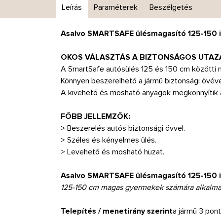
Leírás
Paraméterek
Beszélgetés
Asalvo SMARTSAFE ülésmagasító 125-150 is
OKOS VÁLASZTÁS A BIZTONSÁGOS UTAZ
A SmartSafe autósülés 125 és 150 cm közötti 
Könnyen beszerelhető a jármű biztonsági övével
A kivehető és mosható anyagok megkönnyítik a t
FŐBB JELLEMZŐK:
> Beszerelés autós biztonsági övvel.
> Széles és kényelmes ülés.
> Levehető és mosható huzat.
Asalvo SMARTSAFE ülésmagasító 125-150 is
125-150 cm magas gyermekek számára alkalm
Telepítés / menetirány szerint
a jármű 3 pon