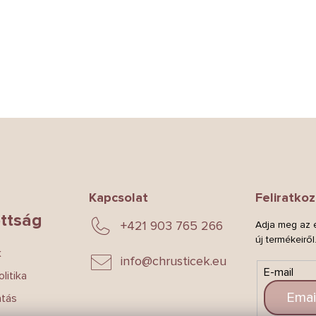
Kapcsolat
Feliratkoz
ttság
+421 903 765 266
Adja meg az e
új termékeiről
k
info
@
chrusticek.eu
E-mail
litika
atás