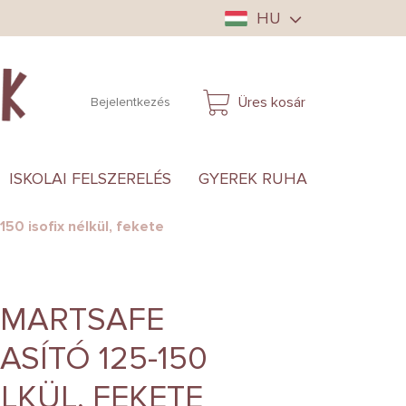
HU
Üres kosár
Bejelentkezés
KOSÁR
ISKOLAI FELSZERELÉS
GYEREK RUHA
ANYUKÁ
0 isofix nélkül, fekete
SMARTSAFE
SÍTÓ 125-150
ÉLKÜL, FEKETE