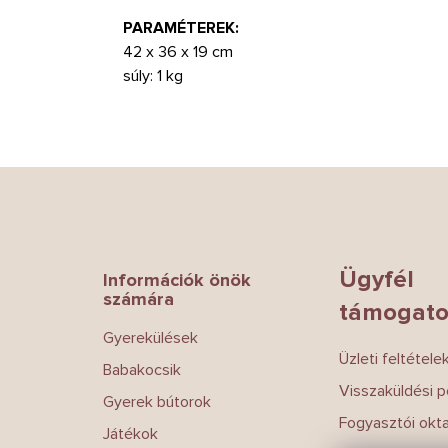
PARAMÉTEREK:
42 x 36 x 19 cm
súly: 1 kg
L
á
b
l
é
Ügyfél
Információk önök
c
számára
támogato
Gyerekülések
Üzleti feltétele
Babakocsik
Visszaküldési po
Gyerek bútorok
Fogyasztói okt
Játékok