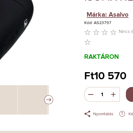
Márka:
Asalvo
Kód:
AS23797
Nincs 
A
TERMÉK
RAKTÁRON
ÁTLAGOS
ÉRTÉKELÉSE
Ft10 570
5-
Egységár:
BŐL
0,0
CSILLAG.
Nyomtatás
Ké