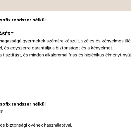
ofix rendszer nélkül
ÁSÉRT
magasságú gyermekek számára készült, széles és kényelmes ülé
, és egyszerre garantálja a biztonságot és a kényelmet.
isztítást, és minden alkalommal friss és higiénikus élményt nyúj
ofix rendszer nélkül
as
tos biztonsági övének használatával.