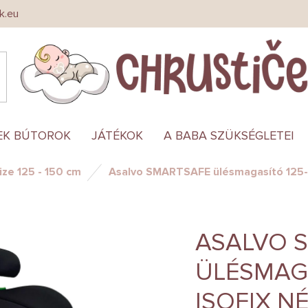
k.eu
EK BÚTOROK
JÁTÉKOK
A BABA SZÜKSÉGLETEI
ize 125 - 150 cm
Asalvo SMARTSAFE ülésmagasító 125-15
ASALVO 
ÜLÉSMAGA
ISOFIX N