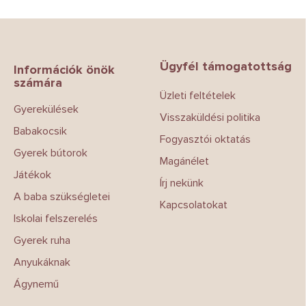
L
á
b
Ügyfél támogatottság
l
Információk önök
számára
é
Üzleti feltételek
c
Gyerekülések
Visszaküldési politika
Babakocsik
Fogyasztói oktatás
Gyerek bútorok
Magánélet
Játékok
Írj nekünk
A baba szükségletei
Kapcsolatokat
Iskolai felszerelés
Gyerek ruha
Anyukáknak
Ágynemű