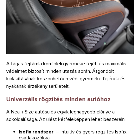
A tágas fejtámla körülöleli gyermeke fejét, és maximális
védelmet biztosít minden utazás során. Átgondolt
kialakításának köszönhetően védi gyermeke fejének és
nyakának érzékeny területeit.
Univerzális rögzítés minden autóhoz
A Neal i-Size autósülés egyik legnagyobb előnye a
sokoldalúsága. Az ülést kétféleképpen lehet beszerelni:
Isofix rendszer
– intuitív és gyors rögzítés Isofix
csatlakozókkal