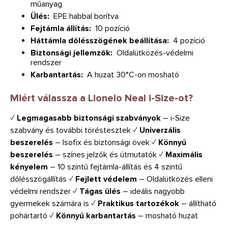
műanyag
Ülés:
EPE habbal borítva
Fejtámla állítás:
10 pozíció
Háttámla dőlésszögének beállítása:
4 pozíció
Biztonsági jellemzők:
Oldalütközés-védelmi
rendszer
Karbantartás:
A huzat 30°C-on mosható
Miért válassza a Lionelo Neal i-Size-ot?
✓
Legmagasabb biztonsági szabványok
– i-Size
szabvány és további töréstesztek
✓
Univerzális
beszerelés
– Isofix és biztonsági övek
✓
Könnyű
beszerelés
– színes jelzők és útmutatók
✓
Maximális
kényelem
– 10 szintű fejtámla-állítás és 4 szintű
dőlésszögállítás
✓
Fejlett védelem
– Oldalütközés elleni
védelmi rendszer
✓
Tágas ülés
– ideális nagyobb
gyermekek számára is
✓
Praktikus tartozékok
– állítható
pohártartó
✓
Könnyű karbantartás
– mosható huzat