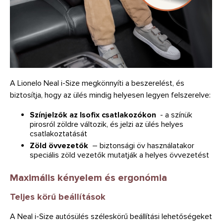
A Lionelo Neal i-Size megkönnyíti a beszerelést, és
biztosítja, hogy az ülés mindig helyesen legyen felszerelve:
Színjelzők az Isofix csatlakozókon
- a színük
pirosról zöldre változik, és jelzi az ülés helyes
csatlakoztatását
Zöld övvezetők
– biztonsági öv használatakor
speciális zöld vezetők mutatják a helyes övvezetést
Maximális kényelem és ergonómia
Teljes körű beállítások
A Neal i-Size autósülés széleskörű beállítási lehetőségeket