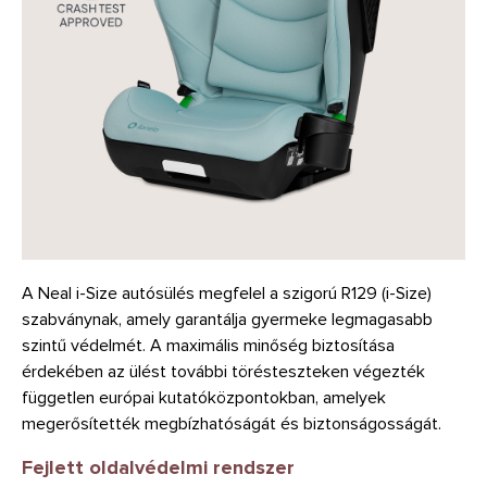
A Neal i-Size autósülés megfelel a szigorú R129 (i-Size)
szabványnak, amely garantálja gyermeke legmagasabb
szintű védelmét. A maximális minőség biztosítása
érdekében az ülést további törésteszteken végezték
független európai kutatóközpontokban, amelyek
megerősítették megbízhatóságát és biztonságosságát.
Fejlett oldalvédelmi rendszer