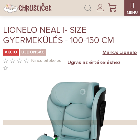
Ugrás
Bejelentkezés
a
KOSÁR
fő
tartalomhoz
LIONELO NEAL I- SIZE
GYERMEKÜLÉS - 100-150 CM
Márka:
Lionelo
AKCIÓ
ÚJDONSÁG
Nincs értékelés
Ugrás az értékeléshez
A
TERMÉK
ÁTLAGOS
ÉRTÉKELÉSE
5-
BŐL
0,0
CSILLAG.