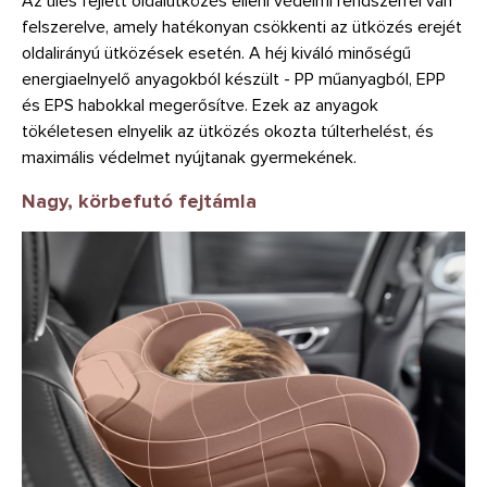
Az ülés fejlett oldalütközés elleni védelmi rendszerrel van
felszerelve, amely hatékonyan csökkenti az ütközés erejét
oldalirányú ütközések esetén. A héj kiváló minőségű
energiaelnyelő anyagokból készült - PP műanyagból, EPP
és EPS habokkal megerősítve. Ezek az anyagok
tökéletesen elnyelik az ütközés okozta túlterhelést, és
maximális védelmet nyújtanak gyermekének.
Nagy, körbefutó fejtámla