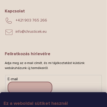
Kapcsolat
+421 903 765 266
info
@
chrusticek.eu
Feliratkozás hírlevélre
Adja meg az e-mail címét, és mi tájékoztatást küldünk
webáruházunk új termékeiről.
E-mail
Ez a weboldal sütiket használ
FELIRATKOZÁS