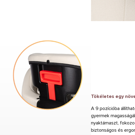
Tökéletes egy növ
A 9 pozícióba állíth
gyermek magasságához
nyaktámaszt, fokozo
biztonságos és ergon