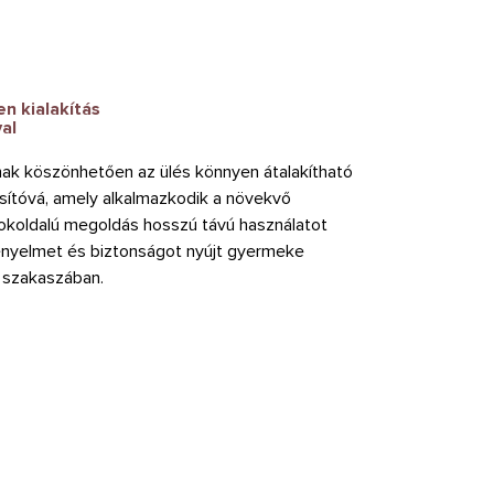
en kialakítás
al
ak köszönhetően az ülés könnyen átalakítható
ítóvá, amely alkalmazkodik a növekvő
okoldalú megoldás hosszú távú használatot
ényelmet és biztonságot nyújt gyermeke
 szakaszában.