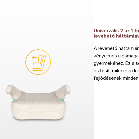
Univerzális 2 az 1-b
levehető háttámláv
A levehető háttámlán
kényelmes ülésmagas
gyermekéhez. Ez a s
biztosít, miközben k
fejlődésének minden