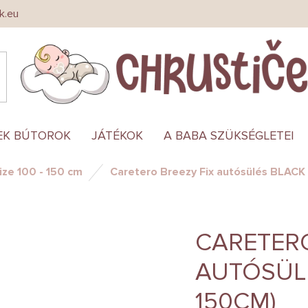
k.eu
EK BÚTOROK
JÁTÉKOK
A BABA SZÜKSÉGLETEI
ize 100 - 150 cm
Caretero Breezy Fix autósülés BLACK
CARETERO
AUTÓSÜLÉ
150CM)