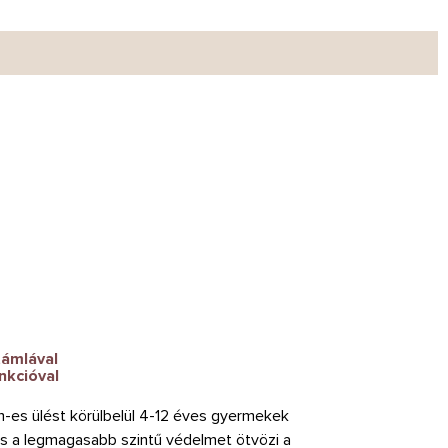
támlával
nkcióval
-es ülést körülbelül 4-12 éves gyermekek
s a legmagasabb szintű védelmet ötvözi a