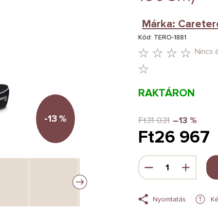
Márka:
Careter
Kód:
TERO-1881
Nincs 
A
TERMÉK
RAKTÁRON
ÁTLAGOS
ÉRTÉKELÉSE
-13
%
Ft31 031
–13 %
Ft26 967
5-
BŐL
Egységár:
0,0
CSILLAG.
Nyomtatás
Ké