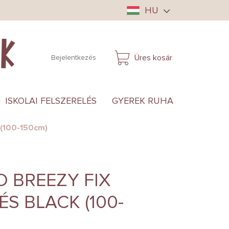
HU
Üres kosár
Bejelentkezés
KOSÁR
ISKOLAI FELSZERELÉS
GYEREK RUHA
ANYUKÁ
 (100-150cm)
 BREEZY FIX
S BLACK (100-