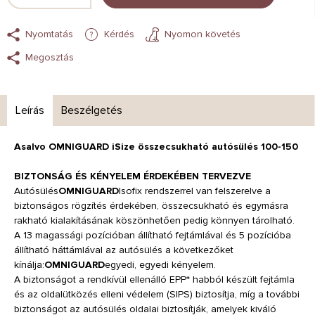
Nyomtatás
Kérdés
Nyomon követés
Megosztás
Leírás
Beszélgetés
Asalvo OMNIGUARD iSize összecsukható autósülés 100-150
BIZTONSÁG ÉS KÉNYELEM ÉRDEKÉBEN TERVEZVE
Autósülés
OMNIGUARD
Isofix rendszerrel van felszerelve a
biztonságos rögzítés érdekében, összecsukható és egymásra
rakható kialakításának köszönhetően pedig könnyen tárolható.
A 13 magassági pozícióban állítható fejtámlával és 5 pozícióba
állítható háttámlával az autósülés a következőket
kínálja:
OMNIGUARD
egyedi, egyedi kényelem.
A biztonságot a rendkívül ellenálló EPP* habból készült fejtámla
és az oldalütközés elleni védelem (SIPS) biztosítja, míg a további
biztonságot az autósülés oldalai biztosítják, amelyek kiváló