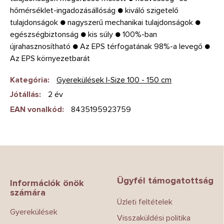
hőmérséklet-ingadozásállóság ● kiváló szigetelő
tulajdonságok ● nagyszerű mechanikai tulajdonságok ●
egészségbiztonság ● kis súly ● 100%-ban
újrahasznosítható ● Az EPS térfogatának 98%-a levegő ●
Az EPS környezetbarát
Kategória
:
Gyerekülések I-Size 100 - 150 cm
Jótállás
:
2 év
EAN vonalkód
:
8435195923759
L
á
b
Ügyfél támogatottság
l
Információk önök
számára
é
Üzleti feltételek
c
Gyerekülések
Visszaküldési politika