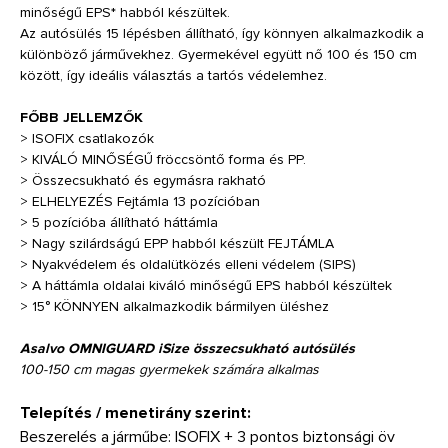
minőségű EPS* habból készültek.
Az autósülés 15 lépésben állítható, így könnyen alkalmazkodik a
különböző járművekhez. Gyermekével együtt nő 100 és 150 cm
között, így ideális választás a tartós védelemhez.
FŐBB JELLEMZŐK
> ISOFIX csatlakozók
> KIVÁLÓ MINŐSÉGŰ fröccsöntő forma és PP.
> Összecsukható és egymásra rakható
> ELHELYEZÉS Fejtámla 13 pozícióban
> 5 pozícióba állítható háttámla
> Nagy szilárdságú EPP habból készült FEJTÁMLA
> Nyakvédelem és oldalütközés elleni védelem (SIPS)
> A háttámla oldalai kiváló minőségű EPS habból készültek
> 15° KÖNNYEN alkalmazkodik bármilyen üléshez
Asalvo OMNIGUARD iSize összecsukható autósülés
100-150 cm magas gyermekek számára alkalmas
Telepítés / menetirány szerint:
Beszerelés a járműbe: ISOFIX + 3 pontos biztonsági öv