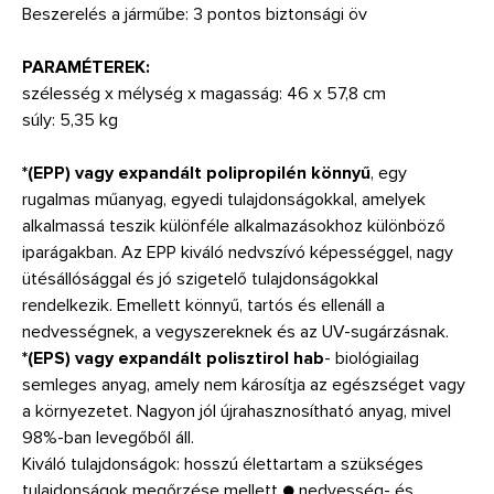
Beszerelés a járműbe: 3 pontos biztonsági öv
PARAMÉTEREK:
szélesség x mélység x magasság: 46 x 57,8 cm
súly: 5,35 kg
*(EPP) vagy expandált polipropilén könnyű
, egy
rugalmas műanyag, egyedi tulajdonságokkal, amelyek
alkalmassá teszik különféle alkalmazásokhoz különböző
iparágakban. Az EPP kiváló nedvszívó képességgel, nagy
ütésállósággal és jó szigetelő tulajdonságokkal
rendelkezik. Emellett könnyű, tartós és ellenáll a
nedvességnek, a vegyszereknek és az UV-sugárzásnak.
*(EPS) vagy expandált polisztirol hab
- biológiailag
semleges anyag, amely nem károsítja az egészséget vagy
a környezetet. Nagyon jól újrahasznosítható anyag, mivel
98%-ban levegőből áll.
Kiváló tulajdonságok: hosszú élettartam a szükséges
tulajdonságok megőrzése mellett ● nedvesség- és