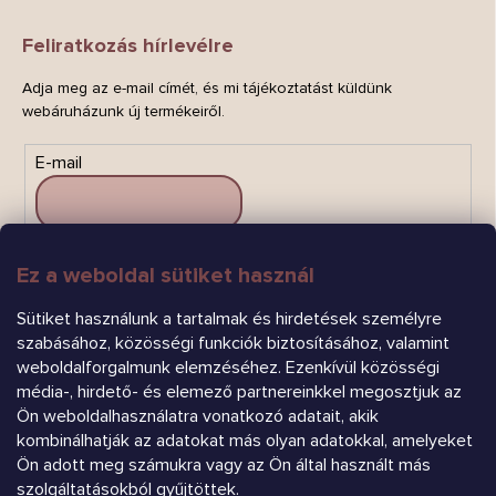
Feliratkozás hírlevélre
Adja meg az e-mail címét, és mi tájékoztatást küldünk
webáruházunk új termékeiről.
E-mail
Ez a weboldal sütiket használ
FELIRATKOZÁS
Sütiket használunk a tartalmak és hirdetések személyre
szabásához, közösségi funkciók biztosításához, valamint
weboldalforgalmunk elemzéséhez. Ezenkívül közösségi
média-, hirdető- és elemező partnereinkkel megosztjuk az
Ön weboldalhasználatra vonatkozó adatait, akik
kombinálhatják az adatokat más olyan adatokkal, amelyeket
Árukereső.hu
Ön adott meg számukra vagy az Ön által használt más
szolgáltatásokból gyűjtöttek.