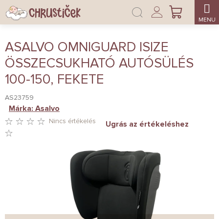
Ugrás
Bejelentkezés
a
KOSÁR
fő
tartalomhoz
ASALVO OMNIGUARD ISIZE
ÖSSZECSUKHATÓ AUTÓSÜLÉS
100-150, FEKETE
AS23759
Márka:
Asalvo
Nincs értékelés
Ugrás az értékeléshez
A
TERMÉK
ÁTLAGOS
ÉRTÉKELÉSE
5-
BŐL
0,0
CSILLAG.