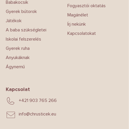
Babakocsik
Fogyasztói oktatás
Gyerek bútorok
Magánélet
Játékok
Írj nekünk
A baba szükségletei
Kapcsolatokat
Iskolai felszerelés
Gyerek ruha
Anyukáknak
Ágynemű
Kapcsolat
+421 903 765 266
info
@
chrusticek.eu