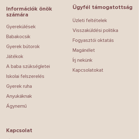
b
Ügyfél támogatottság
l
Információk önök
számára
é
Üzleti feltételek
c
Gyerekülések
Visszaküldési politika
Babakocsik
Fogyasztói oktatás
Gyerek bútorok
Magánélet
Játékok
Írj nekünk
A baba szükségletei
Kapcsolatokat
Iskolai felszerelés
Gyerek ruha
Anyukáknak
Ágynemű
Kapcsolat