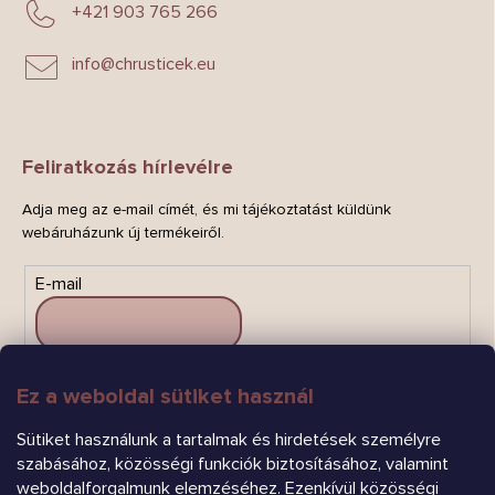
+421 903 765 266
info
@
chrusticek.eu
Feliratkozás hírlevélre
Adja meg az e-mail címét, és mi tájékoztatást küldünk
webáruházunk új termékeiről.
E-mail
Ez a weboldal sütiket használ
FELIRATKOZÁS
Sütiket használunk a tartalmak és hirdetések személyre
szabásához, közösségi funkciók biztosításához, valamint
weboldalforgalmunk elemzéséhez. Ezenkívül közösségi