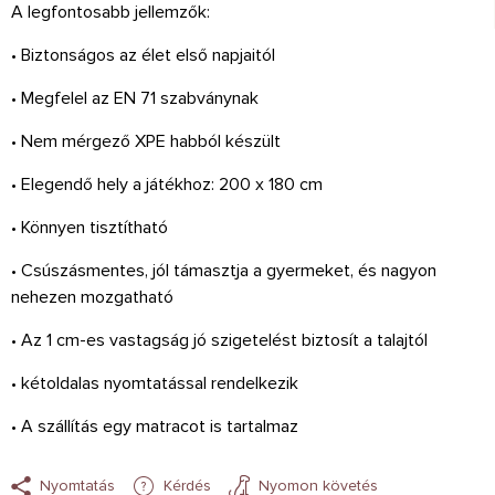
A legfontosabb jellemzők:
• Biztonságos az élet első napjaitól
• Megfelel az EN 71 szabványnak
• Nem mérgező XPE habból készült
• Elegendő hely a játékhoz: 200 x 180 cm
• Könnyen tisztítható
• Csúszásmentes, jól támasztja a gyermeket, és nagyon
nehezen mozgatható
• Az 1 cm-es vastagság jó szigetelést biztosít a talajtól
• kétoldalas nyomtatással rendelkezik
• A szállítás egy matracot is tartalmaz
Nyomtatás
Kérdés
Nyomon követés