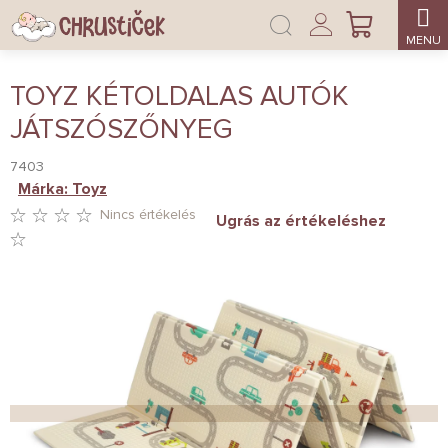
Ugrás
Bejelentkezés
a
KOSÁR
fő
tartalomhoz
TOYZ KÉTOLDALAS AUTÓK
JÁTSZÓSZŐNYEG
7403
Márka:
Toyz
Nincs értékelés
Ugrás az értékeléshez
A
TERMÉK
ÁTLAGOS
ÉRTÉKELÉSE
5-
BŐL
0,0
CSILLAG.