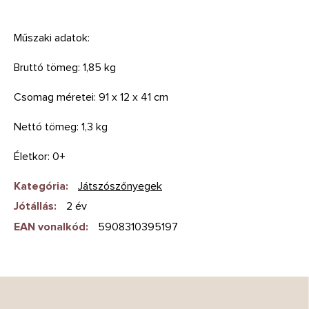
Műszaki adatok:
Bruttó tömeg: 1,85 kg
Csomag méretei: 91 x 12 x 41 cm
Nettó tömeg: 1,3 kg
Életkor: 0+
Kategória
:
Játszószőnyegek
Jótállás
:
2 év
EAN vonalkód
:
5908310395197
L
á