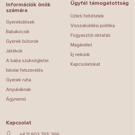
Ügyfél támogatottság
l
Információk önök
számára
é
Üzleti feltételek
c
Gyerekülések
Visszaküldési politika
Babakocsik
Fogyasztói oktatás
Gyerek bútorok
Magánélet
Játékok
Írj nekünk
A baba szükségletei
Kapcsolatokat
Iskolai felszerelés
Gyerek ruha
Anyukáknak
Ágynemű
Kapcsolat
+421 903 765 266