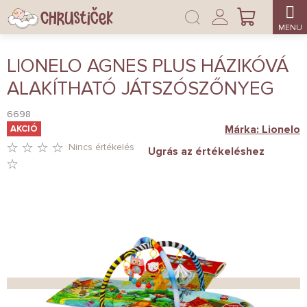
Ugrás
Bejelentkezés
a
KOSÁR
fő
tartalomhoz
LIONELO AGNES PLUS HÁZIKÓVÁ
ALAKÍTHATÓ JÁTSZÓSZŐNYEG
6698
Márka:
Lionelo
AKCIÓ
Nincs értékelés
Ugrás az értékeléshez
A
TERMÉK
ÁTLAGOS
ÉRTÉKELÉSE
5-
BŐL
0,0
CSILLAG.