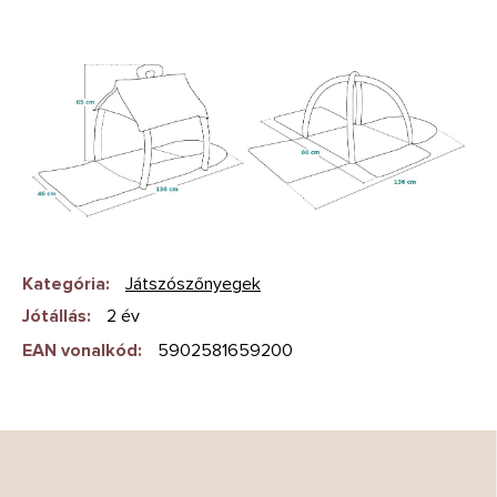
Kategória
:
Játszószőnyegek
Jótállás
:
2 év
EAN vonalkód
:
5902581659200
L
á
b