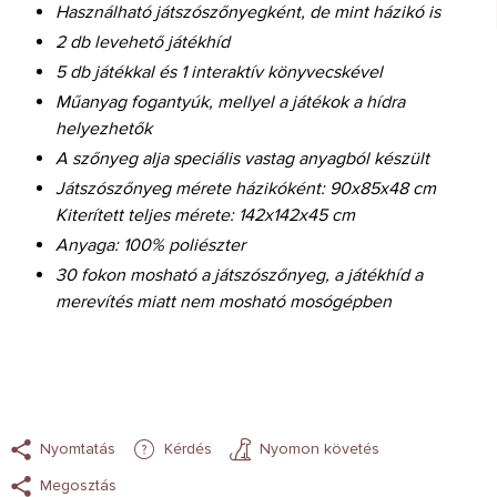
Használható játszószőnyegként, de mint házikó is
2 db levehető játékhíd
5 db játékkal és 1 interaktív könyvecskével
Műanyag fogantyúk, mellyel a játékok a hídra
helyezhetők
A szőnyeg alja speciális vastag anyagból készült
Játszószőnyeg mérete házikóként: 90x85x48 cm
Kiterített teljes mérete: 142x142x45 cm
Anyaga: 100% poliészter
30 fokon mosható a játszószőnyeg, a játékhíd a
merevítés miatt nem mosható mosógépben
Nyomtatás
Kérdés
Nyomon követés
Megosztás