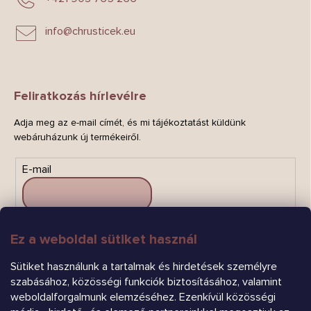
info
@
chrusticek.eu
Feliratkozás hírlevélre
Adja meg az e-mail címét, és mi tájékoztatást küldünk
webáruházunk új termékeiről.
E-mail
Ez a weboldal sütiket használ
FELIRATKOZÁS
Sütiket használunk a tartalmak és hirdetések személyre
szabásához, közösségi funkciók biztosításához, valamint
weboldalforgalmunk elemzéséhez. Ezenkívül közösségi