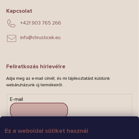
Kapcsolat
+421 903 765 266
info
@
chrusticek.eu
Feliratkozás hírlevélre
Adja meg az e-mail címét, és mi tájékoztatást küldünk
webáruházunk új termékeiről.
E-mail
Ez a weboldal sütiket használ
FELIRATKOZÁS