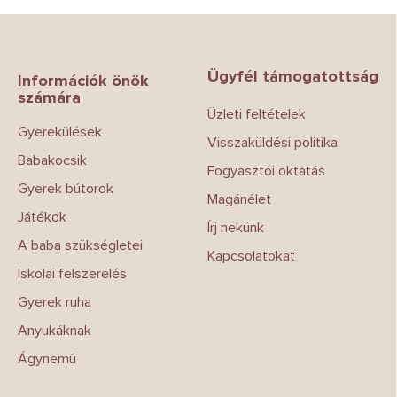
L
á
b
Ügyfél támogatottság
l
Információk önök
számára
é
Üzleti feltételek
c
Gyerekülések
Visszaküldési politika
Babakocsik
Fogyasztói oktatás
Gyerek bútorok
Magánélet
Játékok
Írj nekünk
A baba szükségletei
Kapcsolatokat
Iskolai felszerelés
Gyerek ruha
Anyukáknak
Ágynemű