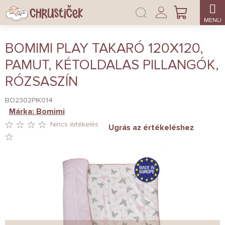
Ugrás
Bejelentkezés
a
KOSÁR
fő
tartalomhoz
BOMIMI PLAY TAKARÓ 120X120,
PAMUT, KÉTOLDALAS PILLANGÓK,
RÓZSASZÍN
BO2302PIK014
Márka:
Bomimi
Nincs értékelés
Ugrás az értékeléshez
A
TERMÉK
ÁTLAGOS
ÉRTÉKELÉSE
5-
BŐL
0,0
CSILLAG.