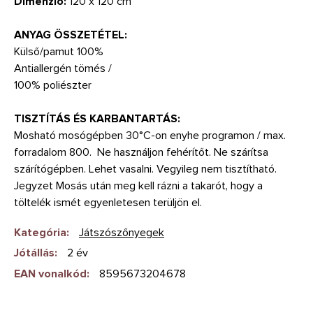
Dimenzió:
120 x 120 cm
ANYAG ÖSSZETÉTEL:
Külső/pamut 100%
Antiallergén tömés /
100% poliészter
TISZTÍTÁS ÉS KARBANTARTÁS:
Mosható mosógépben 30°C-on enyhe programon / max.
forradalom 800. Ne használjon fehérítőt. Ne szárítsa
szárítógépben. Lehet vasalni. Vegyileg nem tisztítható.
Jegyzet Mosás után meg kell rázni a takarót, hogy a
töltelék ismét egyenletesen terüljön el.
Kategória
:
Játszószőnyegek
Jótállás
:
2 év
EAN vonalkód
:
8595673204678