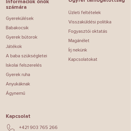
l
Információk önök
számára
é
Üzleti feltételek
c
Gyerekülések
Visszaküldési politika
Babakocsik
Fogyasztói oktatás
Gyerek bútorok
Magánélet
Játékok
Írj nekünk
A baba szükségletei
Kapcsolatokat
Iskolai felszerelés
Gyerek ruha
Anyukáknak
Ágynemű
Kapcsolat
+421 903 765 266