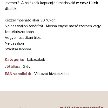
levehető. A hálózsák kapucniját imádnivaló
medvefülek
díszítik.
Kézzel mosható akár 30 °C-on.
Ne használjon fehérítőt . Mossa enyhe mosószerben vagy
festéktisztítóban.
Vegyen tisztítani tilos.
Ne vasaljon.
Szárítsa laposra.
Kategória
:
Lábzsákok
Jótállás
:
2 év
EAN vonalkód
:
Változat kiválasztása
L
á
b
Ügyfél támogatottság