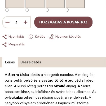
HOZZÁADÁS A KOSÁRHOZ
Nyomtatás
Kérdés
Nyomon követés
Megosztás
Leírás
Beszélgetés
A
Sierra
táska ideális a hidegebb napokra. A meleg és
puha
polár
belső és a
vastag töltőréteg
véd a hideg
ellen. A külső réteg poliészter
vízálló
anyag. A Sierra
babakocsikhoz, szánkókhoz és szánkókhoz alkalmas. Az
öv
lyukak
ja teljes hosszúságú cipzárral rendelkezik. A
nagyobb kényelem érdekében a kapucni műszőrme