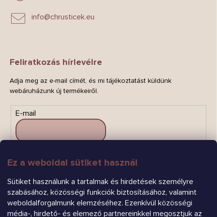
info
@
chrusticek.eu
Feliratkozás hírlevélre
Adja meg az e-mail címét, és mi tájékoztatást küldünk
webáruházunk új termékeiről.
E-mail
Ez a weboldal sütiket használ
FELIRATKOZÁS
Sütiket használunk a tartalmak és hirdetések személyre
szabásához, közösségi funkciók biztosításához, valamint
weboldalforgalmunk elemzéséhez. Ezenkívül közösségi
média-, hirdető- és elemező partnereinkkel megosztjuk az