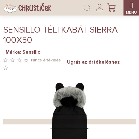
Ugrás
Bejelentkezés
a
KOSÁR
fő
tartalomhoz
SENSILLO TÉLI KABÁT SIERRA
100X50
Márka:
Sensillo
Nincs értékelés
Ugrás az értékeléshez
A
TERMÉK
ÁTLAGOS
ÉRTÉKELÉSE
5-
BŐL
0,0
CSILLAG.