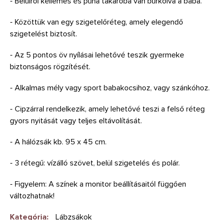
- Belülről kellemes és puha takaróba van burkolva a baba.
- Közöttük van egy szigetelőréteg, amely elegendő
szigetelést biztosít.
- Az 5 pontos öv nyílásai lehetővé teszik gyermeke
biztonságos rögzítését.
- Alkalmas mély vagy sport babakocsihoz, vagy szánkóhoz.
- Cipzárral rendelkezik, amely lehetővé teszi a felső réteg
gyors nyitását vagy teljes eltávolítását.
- A hálózsák kb. 95 x 45 cm.
- 3 rétegű: vízálló szövet, belül szigetelés és polár.
- Figyelem: A színek a monitor beállításaitól függően
változhatnak!
Kategória
:
Lábzsákok