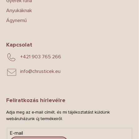
Gyerek ruha
Anyukáknak
Ágynemű
Kapcsolat
+421 903 765 266
info
@
chrusticek.eu
Feliratkozás hírlevélre
Adja meg az e-mail címét, és mi tájékoztatást küldünk
webáruházunk új termékeiről.
E-mail