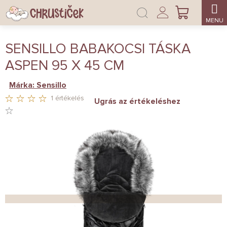
Ugrás
Bejelentkezés
a
KOSÁR
fő
tartalomhoz
SENSILLO BABAKOCSI TÁSKA
ASPEN 95 X 45 CM
Márka:
Sensillo
1 értékelés
Ugrás az értékeléshez
A
TERMÉK
ÁTLAGOS
ÉRTÉKELÉSE
5-
BŐL
4,0
CSILLAG.