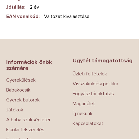
Jótállás
:
2 év
EAN vonalkód
:
Változat kiválasztása
L
á
b
Ügyfél támogatottság
l
Információk önök
számára
é
Üzleti feltételek
c
Gyerekülések
Visszaküldési politika
Babakocsik
Fogyasztói oktatás
Gyerek bútorok
Magánélet
Játékok
Írj nekünk
A baba szükségletei
Kapcsolatokat
Iskolai felszerelés