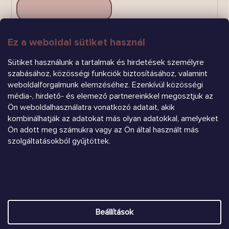
Ez a weboldal sütiket használ
FELIRATKOZÁS
Sütiket használunk a tartalmak és hirdetések személyre
szabásához, közösségi funkciók biztosításához, valamint
weboldalforgalmunk elemzéséhez. Ezenkívül közösségi
média-, hirdető- és elemező partnereinkkel megosztjuk az
Ön weboldalhasználatra vonatkozó adatait, akik
kombinálhatják az adatokat más olyan adatokkal, amelyeket
Árukereső.hu
Ön adott meg számukra vagy az Ön által használt más
szolgáltatásokból gyűjtöttek.
Heureka.sk
Shoptet készítette
Beállítások
Copyright 2026
Chrústiček.eu
. Minden jog fenntartva.
Süti