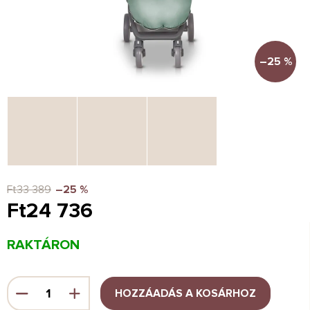
–25 %
Ft33 389
–25 %
Ft24 736
Egységár:
RAKTÁRON
HOZZÁADÁS A KOSÁRHOZ