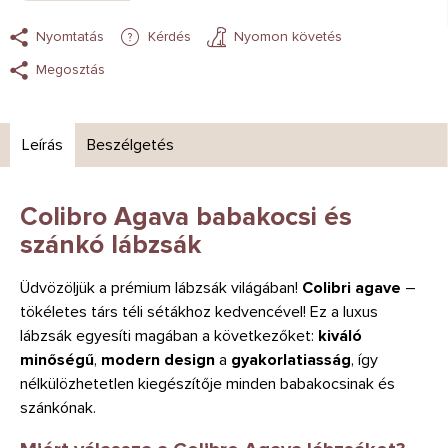
Nyomtatás
Kérdés
Nyomon követés
Megosztás
Leírás
Beszélgetés
Colibro Agava babakocsi és
szánkó lábzsák
Üdvözöljük a prémium lábzsák világában!
Colibri agave
–
tökéletes társ téli sétákhoz kedvencével! Ez a luxus
lábzsák egyesíti magában a következőket:
kiváló
minőségű
,
modern design
a
gyakorlatiasság
, így
nélkülözhetetlen kiegészítője minden babakocsinak és
szánkónak.