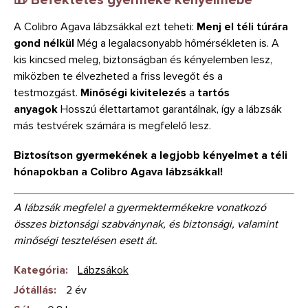
A Colibro Agava lábzsákkal ezt teheti:
Menj el téli túrára
gond nélkül
Még a legalacsonyabb hőmérsékleten is. A
kis kincsed meleg, biztonságban és kényelemben lesz,
miközben te élvezheted a friss levegőt és a
testmozgást.
Minőségi kivitelezés
a
tartós
anyagok
Hosszú élettartamot garantálnak, így a lábzsák
más testvérek számára is megfelelő lesz.
Biztosítson gyermekének a legjobb kényelmet a téli
hónapokban a Colibro Agava lábzsákkal!
A lábzsák megfelel a gyermektermékekre vonatkozó
összes biztonsági szabványnak, és biztonsági, valamint
minőségi tesztelésen esett át.
Kategória
:
Lábzsákok
Jótállás
:
2 év