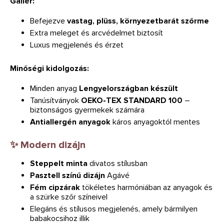
Gallér:
Befejezve
vastag, plüss, környezetbarát szőrme
Extra meleget és arcvédelmet biztosít
Luxus megjelenés és érzet
Minőségi kidolgozás:
Minden anyag
Lengyelországban készült
Tanúsítványok
OEKO-TEX STANDARD 100
–
biztonságos gyermekek számára
Antiallergén anyagok
káros anyagoktól mentes
✨ Modern dizájn
Steppelt minta
divatos stílusban
Pasztell színű dizájn
Agávé
Fém cipzárak
tökéletes harmóniában az anyagok és
a szürke szőr színeivel
Elegáns és stílusos megjelenés, amely bármilyen
babakocsihoz illik