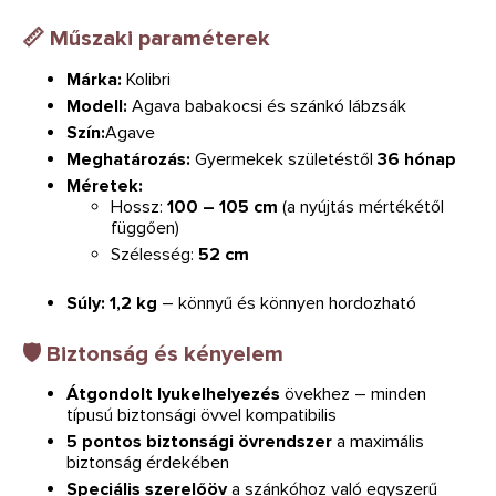
📏 Műszaki paraméterek
Márka:
Kolibri
Modell:
Agava babakocsi és szánkó lábzsák
Szín:
Agave
Meghatározás:
Gyermekek születéstől
36 hónap
Méretek:
Hossz:
100 – 105 cm
(a nyújtás mértékétől
függően)
Szélesség:
52 cm
Súly:
1,2 kg
– könnyű és könnyen hordozható
🛡️ Biztonság és kényelem
Átgondolt lyukelhelyezés
övekhez – minden
típusú biztonsági övvel kompatibilis
5 pontos biztonsági övrendszer
a maximális
biztonság érdekében
Speciális szerelőöv
a szánkóhoz való egyszerű