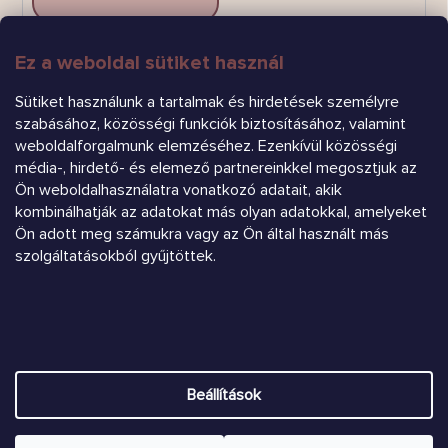
Ez a weboldal sütiket használ
FELIRATKOZÁS
Sütiket használunk a tartalmak és hirdetések személyre
szabásához, közösségi funkciók biztosításához, valamint
weboldalforgalmunk elemzéséhez. Ezenkívül közösségi
média-, hirdető- és elemező partnereinkkel megosztjuk az
Ön weboldalhasználatra vonatkozó adatait, akik
kombinálhatják az adatokat más olyan adatokkal, amelyeket
Ön adott meg számukra vagy az Ön által használt más
Árukereső.hu
szolgáltatásokból gyűjtöttek.
Heureka.sk
Shoptet készítette
Beállítások
Copyright 2026
Chrústiček.eu
. Minden jog fenntartva.
Süti
beállítások szerkesztése