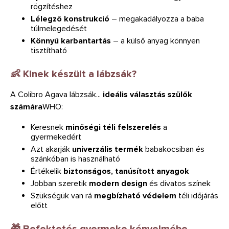
rögzítéshez
Lélegző konstrukció
– megakadályozza a baba
túlmelegedését
Könnyű karbantartás
– a külső anyag könnyen
tisztítható
👶 Kinek készült a lábzsák?
A Colibro Agava lábzsák...
ideális választás szülők
számára
WHO:
Keresnek
minőségi téli felszerelés
a
gyermekedért
Azt akarják
univerzális termék
babakocsiban és
szánkóban is használható
Értékelik
biztonságos, tanúsított anyagok
Jobban szeretik
modern design
és divatos színek
Szükségük van rá
megbízható védelem
téli időjárás
előtt
🎁 Befektetés gyermeke kényelmébe