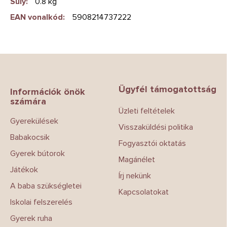
Súly
:
0.8 kg
EAN vonalkód
:
5908214737222
L
á
b
Ügyfél támogatottság
l
Információk önök
számára
é
Üzleti feltételek
c
Gyerekülések
Visszaküldési politika
Babakocsik
Fogyasztói oktatás
Gyerek bútorok
Magánélet
Játékok
Írj nekünk
A baba szükségletei
Kapcsolatokat
Iskolai felszerelés
Gyerek ruha