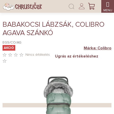
Ugrás
Bejelentkezés
a
KOSÁR
fő
tartalomhoz
BABAKOCSI LÁBZSÁK, COLIBRO
AGAVA SZÁNKÓ
EGS/CO/AG
Márka:
Colibro
AKCIÓ
Nincs értékelés
Ugrás az értékeléshez
A
TERMÉK
ÁTLAGOS
ÉRTÉKELÉSE
5-
BŐL
0,0
CSILLAG.