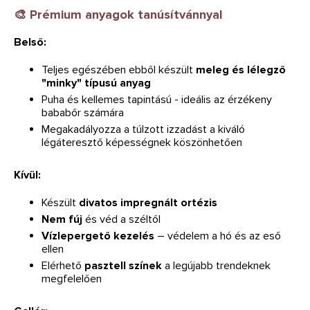
🎨 Prémium anyagok tanúsítvánnyal
Belső:
Teljes egészében ebből készült
meleg és lélegző
"minky" típusú anyag
Puha és kellemes tapintású - ideális az érzékeny
bababőr számára
Megakadályozza a túlzott izzadást a kiváló
légáteresztő képességnek köszönhetően
Kívül:
Készült
divatos impregnált ortézis
Nem fúj
és véd a széltől
Vízlepergető kezelés
– védelem a hó és az eső
ellen
Elérhető
pasztell színek
a legújabb trendeknek
megfelelően