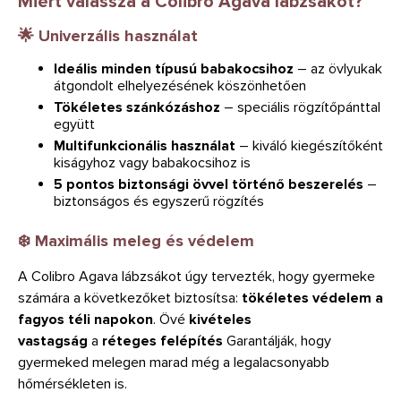
Miért válassza a Colibro Agava lábzsákot?
🌟 Univerzális használat
Ideális minden típusú babakocsihoz
– az övlyukak
átgondolt elhelyezésének köszönhetően
Tökéletes szánkózáshoz
– speciális rögzítőpánttal
együtt
Multifunkcionális használat
– kiváló kiegészítőként
kiságyhoz vagy babakocsihoz is
5 pontos biztonsági övvel történő beszerelés
–
biztonságos és egyszerű rögzítés
❄️ Maximális meleg és védelem
A Colibro Agava lábzsákot úgy tervezték, hogy gyermeke
számára a következőket biztosítsa:
tökéletes védelem a
fagyos téli napokon
. Övé
kivételes
vastagság
a
réteges felépítés
Garantálják, hogy
gyermeked melegen marad még a legalacsonyabb
hőmérsékleten is.