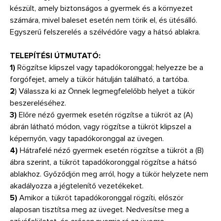
készült, amely biztonságos a gyermek és a környezet
számára, mivel baleset esetén nem törik el, és ütésálló.
Egyszerű felszerelés a szélvédőre vagy a hátsó ablakra.
TELEPÍTÉSI ÚTMUTATÓ:
1)
Rögzítse klipszel vagy tapadókoronggal; helyezze be a
forgófejet, amely a tükör hátulján található, a tartóba.
2
) Válassza ki az Önnek legmegfelelőbb helyet a tükör
beszereléséhez.
3)
Előre néző gyermek esetén rögzítse a tükröt az (A)
ábrán látható módon, vagy rögzítse a tükröt klipszel a
képernyőn, vagy tapadókoronggal az üvegen.
4)
Hátrafelé néző gyermek esetén rögzítse a tükröt a (B)
ábra szerint, a tükröt tapadókoronggal rögzítse a hátsó
ablakhoz. Győződjön meg arról, hogy a tükör helyzete nem
akadályozza a jégtelenítő vezetékeket.
5)
Amikor a tükröt tapadókoronggal rögzíti, először
alaposan tisztítsa meg az üveget. Nedvesítse meg a