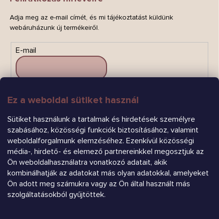
Adja meg az e-mail címét, és mi tájékoztatást küldünk
webáruházunk új termékeiről.
E-mail
Ez a weboldal sütiket használ
FELIRATKOZÁS
Sütiket használunk a tartalmak és hirdetések személyre
szabásához, közösségi funkciók biztosításához, valamint
weboldalforgalmunk elemzéséhez. Ezenkívül közösségi
média-, hirdető- és elemező partnereinkkel megosztjuk az
Ön weboldalhasználatra vonatkozó adatait, akik
kombinálhatják az adatokat más olyan adatokkal, amelyeket
Árukereső.hu
Ön adott meg számukra vagy az Ön által használt más
szolgáltatásokból gyűjtöttek.