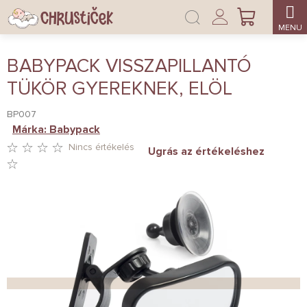
Ugrás
Bejelentkezés
a
KOSÁR
fő
tartalomhoz
BABYPACK VISSZAPILLANTÓ
TÜKÖR GYEREKNEK, ELÖL
BP007
Márka:
Babypack
Nincs értékelés
Ugrás az értékeléshez
A
TERMÉK
ÁTLAGOS
ÉRTÉKELÉSE
5-
BŐL
0,0
CSILLAG.