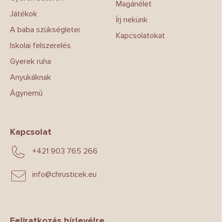
Magánélet
Játékok
Írj nekünk
A baba szükségletei
Kapcsolatokat
Iskolai felszerelés
Gyerek ruha
Anyukáknak
Ágynemű
Kapcsolat
+421 903 765 266
info
@
chrusticek.eu
Feliratkozás hírlevélre