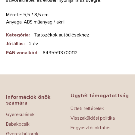
szívófelületet, és erősen nyomja rá az üvegre.
Mérete: 5,5 * 8,5 cm
Anyaga: ABS műanyag / akril
Kategória
:
Tartozékok autóülésekhez
Jótállás
:
2 év
EAN vonalkód
:
8435593700112
L
á
b
Ügyfél támogatottság
l
Információk önök
számára
é
Üzleti feltételek
c
Gyerekülések
Visszaküldési politika
Babakocsik
Fogyasztói oktatás
Gyerek bútorok