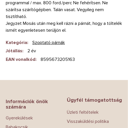
programmal / max. 800 ford./perc Ne fehérítsen. Ne
szárítsa szárítógépben. Talán vasat. Vegyileg nem
tisztítható.
Jegyzet Mosás után meg kell rázni a párnát, hogy a töltelék
ismét egyenletesen terüljön el.
Kategória
:
Szoptató párnák
Jótállás
:
2 év
EAN vonalkód
:
8595673205163
L
á
b
Ügyfél támogatottság
l
Információk önök
számára
é
Üzleti feltételek
c
Gyerekülések
Visszaküldési politika
Babakocsik