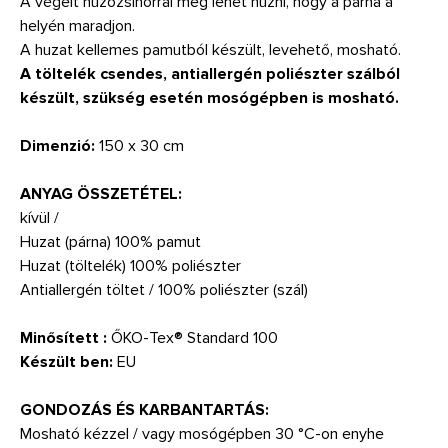
A végeit húzózsinórral meg lehet húzni, hogy a párna a
helyén maradjon.
A huzat kellemes pamutból készült, levehető, mosható.
A töltelék csendes, antiallergén poliészter szálból
készült, szükség esetén mosógépben is mosható.
Dimenzió:
150 x 30 cm
ANYAG ÖSSZETÉTEL:
kívül /
Huzat (párna) 100% pamut
Huzat (töltelék) 100% poliészter
Antiallergén töltet / 100% poliészter (szál)
Minősített :
ŐKO-Tex® Standard 100
Készült ben:
EU
GONDOZÁS ÉS KARBANTARTÁS:
Mosható kézzel / vagy mosógépben 30 °C-on enyhe