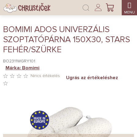
Ugrás
Bejelentkezés
a
KOSÁR
fő
tartalomhoz
BOMIMI ADOS UNIVERZÁLIS
SZOPTATÓPÁRNA 150X30, STARS
FEHÉR/SZÜRKE
BO2311WGRY101
Márka:
Bomimi
Nincs értékelés
Ugrás az értékeléshez
A
TERMÉK
ÁTLAGOS
ÉRTÉKELÉSE
5-
BŐL
0,0
CSILLAG.