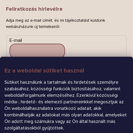
Feliratkozás hírlevélre
Adja meg az e-mail címét, és mi tájékoztatást küldünk
webáruházunk új termékeiről.
E-mail
Ez a weboldal sütiket használ
FELIRATKOZÁS
Sütiket használunk a tartalmak és hirdetések személyre
szabásához, közösségi funkciók biztosításához, valamint
weboldalforgalmunk elemzéséhez. Ezenkívül közösségi
média-, hirdető- és elemező partnereinkkel megosztjuk az
Ön weboldalhasználatra vonatkozó adatait, akik
kombinálhatják az adatokat más olyan adatokkal, amelyeket
Árukereső.hu
Ön adott meg számukra vagy az Ön által használt más
szolgáltatásokból gyűjtöttek.