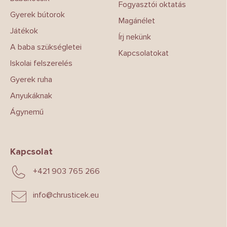
Fogyasztói oktatás
Gyerek bútorok
Magánélet
Játékok
Írj nekünk
A baba szükségletei
Kapcsolatokat
Iskolai felszerelés
Gyerek ruha
Anyukáknak
Ágynemű
Kapcsolat
+421 903 765 266
info
@
chrusticek.eu