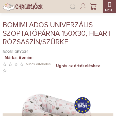
Ugrás
Bejelentkezés
a
KOSÁR
fő
tartalomhoz
BOMIMI ADOS UNIVERZÁLIS
SZOPTATÓPÁRNA 150X30, HEART
RÓZSASZÍN/SZÜRKE
BO2311GRY034
Márka:
Bomimi
Nincs értékelés
Ugrás az értékeléshez
A
TERMÉK
ÁTLAGOS
ÉRTÉKELÉSE
5-
BŐL
0,0
CSILLAG.