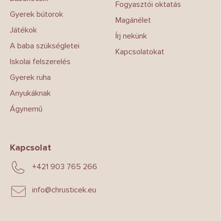
Fogyasztói oktatás
Gyerek bútorok
Magánélet
Játékok
Írj nekünk
A baba szükségletei
Kapcsolatokat
Iskolai felszerelés
Gyerek ruha
Anyukáknak
Ágynemű
Kapcsolat
+421 903 765 266
info
@
chrusticek.eu