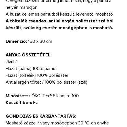
A végeit húzózsinórral meg lehet húzni, hogy a párna a
helyén maradjon.
A huzat kellemes pamutból készült, levehető, mosható.
A töltelék csendes, antiallergén poliészter szálból
készült, szükség esetén mosógépben is mosható.
Dimenzió:
150 x 30 cm
ANYAG ÖSSZETÉTEL:
kívül /
Huzat (párna) 100% pamut
Huzat (töltelék) 100% poliészter
Antiallergén töltet / 100% poliészter (szál)
Minősített :
ŐKO-Tex® Standard 100
Készült ben:
EU
GONDOZÁS ÉS KARBANTARTÁS:
Mosható kézzel / vagy mosógépben 30 °C-on enyhe