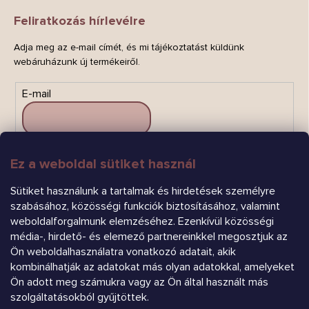
Feliratkozás hírlevélre
Adja meg az e-mail címét, és mi tájékoztatást küldünk
webáruházunk új termékeiről.
E-mail
Ez a weboldal sütiket használ
FELIRATKOZÁS
Sütiket használunk a tartalmak és hirdetések személyre
szabásához, közösségi funkciók biztosításához, valamint
weboldalforgalmunk elemzéséhez. Ezenkívül közösségi
média-, hirdető- és elemező partnereinkkel megosztjuk az
Ön weboldalhasználatra vonatkozó adatait, akik
kombinálhatják az adatokat más olyan adatokkal, amelyeket
Árukereső.hu
Ön adott meg számukra vagy az Ön által használt más
szolgáltatásokból gyűjtöttek.