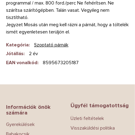
programmal / max. 800 ford./perc Ne fehérítsen. Ne
szárítsa szárítógépben. Talán vasat. Vegyileg nem
tisztítható.
Jegyzet Mosás után meg kell rázni a párnát, hogy a töltelék
ismét egyenletesen terüljön el.
Kategória
:
Szoptató párnák
Jótállás
:
2 év
EAN vonalkód
:
8595673205187
L
á
b
Ügyfél támogatottság
l
Információk önök
számára
é
Üzleti feltételek
c
Gyerekülések
Visszaküldési politika
Babakocsik